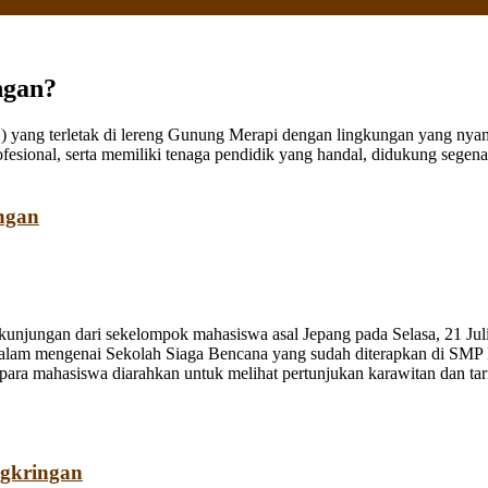
ngan?
ang terletak di lereng Gunung Merapi dengan lingkungan yang nyaman
fesional, serta memiliki tenaga pendidik yang handal, didukung sege
ngan
jungan dari sekelompok mahasiswa asal Jepang pada Selasa, 21 Juli
dalam mengenai Sekolah Siaga Bencana yang sudah diterapkan di SMP
a mahasiswa diarahkan untuk melihat pertunjukan karawitan dan tari o
ngkringan