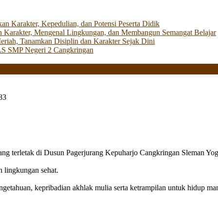
Karakter, Kepedulian, dan Potensi Peserta Didik
 Karakter, Mengenal Lingkungan, dan Membangun Semangat Belajar
iah, Tanamkan Disiplin dan Karakter Sejak Dini
LS SMP Negeri 2 Cangkringan
83
g terletak di Dusun Pagerjurang Kepuharjo Cangkringan Sleman Yog
n lingkungan sehat.
getahuan, kepribadian akhlak mulia serta ketrampilan untuk hidup mand