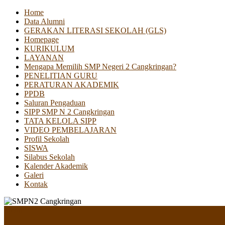
Home
Data Alumni
GERAKAN LITERASI SEKOLAH (GLS)
Homepage
KURIKULUM
LAYANAN
Mengapa Memilih SMP Negeri 2 Cangkringan?
PENELITIAN GURU
PERATURAN AKADEMIK
PPDB
Saluran Pengaduan
SIPP SMP N 2 Cangkringan
TATA KELOLA SIPP
VIDEO PEMBELAJARAN
Profil Sekolah
SISWA
Silabus Sekolah
Kalender Akademik
Galeri
Kontak
Menu