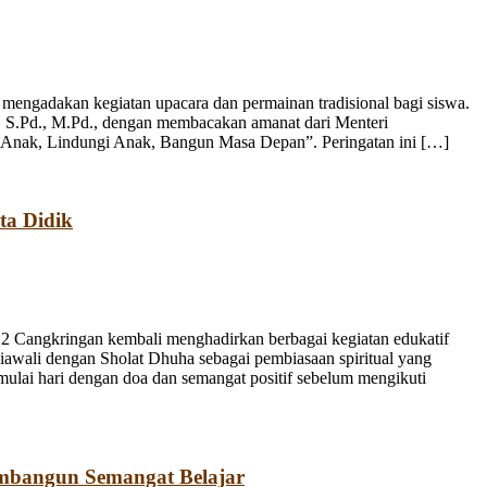
engadakan kegiatan upacara dan permainan tradisional bagi siswa.
, S.Pd., M.Pd., dengan membacakan amanat dari Menteri
 Anak, Lindungi Anak, Bangun Masa Depan”. Peringatan ini […]
ta Didik
 Cangkringan kembali menghadirkan berbagai kegiatan edukatif
iawali dengan Sholat Dhuha sebagai pembiasaan spiritual yang
emulai hari dengan doa dan semangat positif sebelum mengikuti
mbangun Semangat Belajar