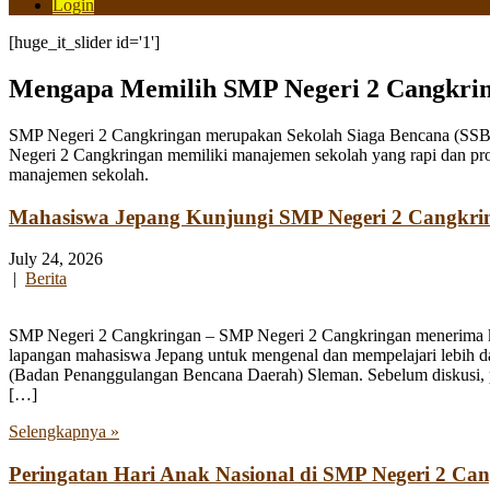
Login
[huge_it_slider id='1']
Mengapa Memilih SMP Negeri 2 Cangkri
SMP Negeri 2 Cangkringan merupakan Sekolah Siaga Bencana (SSB) y
Negeri 2 Cangkringan memiliki manajemen sekolah yang rapi dan pro
manajemen sekolah.
Mahasiswa Jepang Kunjungi SMP Negeri 2 Cangkri
July 24, 2026
|
Berita
SMP Negeri 2 Cangkringan – SMP Negeri 2 Cangkringan menerima kun
lapangan mahasiswa Jepang untuk mengenal dan mempelajari lebih 
(Badan Penanggulangan Bencana Daerah) Sleman. Sebelum diskusi, par
[…]
Selengkapnya »
Peringatan Hari Anak Nasional di SMP Negeri 2 Ca