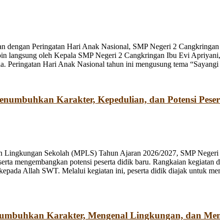
n dengan Peringatan Hari Anak Nasional, SMP Negeri 2 Cangkringan m
pin langsung oleh Kepala SMP Negeri 2 Cangkringan Ibu Evi Apriyani
. Peringatan Hari Anak Nasional tahun ini mengusung tema “Sayangi
umbuhkan Karakter, Kepedulian, dan Potensi Peser
n Lingkungan Sekolah (MPLS) Tahun Ajaran 2026/2027, SMP Negeri 2
rta mengembangkan potensi peserta didik baru. Rangkaian kegiatan d
kepada Allah SWT. Melalui kegiatan ini, peserta didik diajak untuk m
numbuhkan Karakter, Mengenal Lingkungan, dan Me