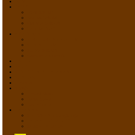
HOME
PROFIL
Profil Sekolah
Fasilitas Sekolah
Visi Misi Sekolah
Guru dan Staff
AKADEMIK
PERATURAN AKADEMIK
KURIKULUM
Silabus Sekolah
Kalender Akademik
GALERI
PPDB
VIDEO PEMBELAJARAN
KONTAK
E-Raport
SISWA
Prestasi Siswa
Daftar Siswa
Data Alumni
LAYANAN
SIPP SMP N 2 Cangkringan
TATA KELOLA SIPP
Saluran Pengaduan