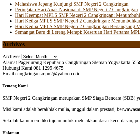
Mahasiswa Jepang Kunjungi SMP Negeri 2 Cangkringan
Peringatan Hari Anak Nasional di SMP Negeri 2 Cangkringan
Hari Keempat MPLS SMP Negeri 2 Cangkringan: Menumbuhkan 
Hari Ketiga MPLS SMP Negeri 2 Cangkringan: Menumbuhkan
Hari Kedua MPLS SMP Negeri 2 Cangkringan Berlangsung Mer
Semangat Baru di Lereng Merapi: Keseruan Hari Pertama MP
Archives
Archives
Alamat
Pagerjurang Kepuharjo Cangkringan Sleman Yogyakarta 555
Hubungi Kami
081 1295 4675
Email
cangkringansmpn2@yahoo.co.id
Tentang Kami
SMP Negeri 2 Cangkringan merupakan SMP Siaga Bencara (SBB) yan
Misi kami adalah berakhlak mulia, unggul dalam prestasi, berwawasa
Sekolah kami memiliki tujuan untuk meletakkan dasar kecerdasan, pen
Halaman