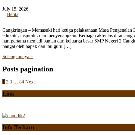
July 15, 2026
|
Berita
Cangkringan – Memasuki hari ketiga pelaksanaan Masa Pengenalan
edukatif, inspiratif, dan menyenangkan. Berbagai aktivitas diranca
hari pertama menjadi bagian dari keluarga besar SMP Negeri 2 Cangk
hangat oleh bapak dan ibu guru […]
Selengkapnya »
Posts pagination
1
2
3
…
84
Next
Link
Info Terbaru