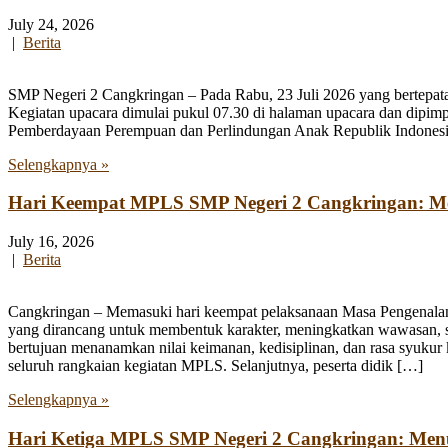
July 24, 2026
|
Berita
SMP Negeri 2 Cangkringan – Pada Rabu, 23 Juli 2026 yang bertepata
Kegiatan upacara dimulai pukul 07.30 di halaman upacara dan dipim
Pemberdayaan Perempuan dan Perlindungan Anak Republik Indonesia
Selengkapnya »
Hari Keempat MPLS SMP Negeri 2 Cangkringan: Men
July 16, 2026
|
Berita
Cangkringan – Memasuki hari keempat pelaksanaan Masa Pengenala
yang dirancang untuk membentuk karakter, meningkatkan wawasan, se
bertujuan menanamkan nilai keimanan, kedisiplinan, dan rasa syukur 
seluruh rangkaian kegiatan MPLS. Selanjutnya, peserta didik […]
Selengkapnya »
Hari Ketiga MPLS SMP Negeri 2 Cangkringan: Me