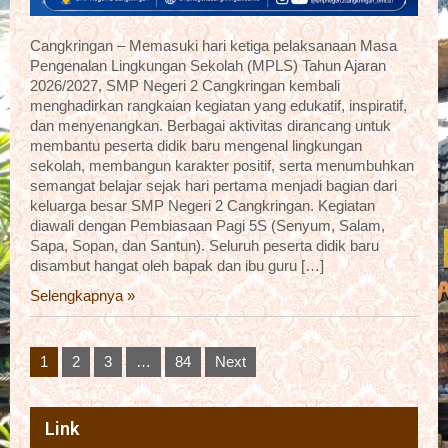
Cangkringan – Memasuki hari ketiga pelaksanaan Masa
Pengenalan Lingkungan Sekolah (MPLS) Tahun Ajaran
2026/2027, SMP Negeri 2 Cangkringan kembali
menghadirkan rangkaian kegiatan yang edukatif, inspiratif,
dan menyenangkan. Berbagai aktivitas dirancang untuk
membantu peserta didik baru mengenal lingkungan
sekolah, membangun karakter positif, serta menumbuhkan
semangat belajar sejak hari pertama menjadi bagian dari
keluarga besar SMP Negeri 2 Cangkringan. Kegiatan
diawali dengan Pembiasaan Pagi 5S (Senyum, Salam,
Sapa, Sopan, dan Santun). Seluruh peserta didik baru
disambut hangat oleh bapak dan ibu guru […]
Selengkapnya »
Posts
1
2
3
…
84
Next
pagination
Link