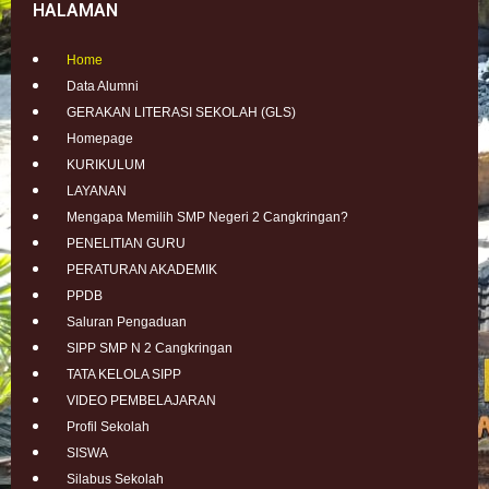
HALAMAN
Home
Data Alumni
GERAKAN LITERASI SEKOLAH (GLS)
Homepage
KURIKULUM
LAYANAN
Mengapa Memilih SMP Negeri 2 Cangkringan?
PENELITIAN GURU
PERATURAN AKADEMIK
PPDB
Saluran Pengaduan
SIPP SMP N 2 Cangkringan
TATA KELOLA SIPP
VIDEO PEMBELAJARAN
Profil Sekolah
SISWA
Silabus Sekolah