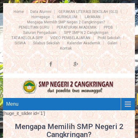
Home
Data Alumni
GERAKAN LITERASI SEKOLAH (GLS)
Homepage
KURIKULUM
LAYANAN
Mengapa Memilih SMP Negeri 2 Cangkringan?
PENELITIAN GURU
PERATURAN AKADEMIK
PPDB
Saluran Pengaduan
SIPP SMP N 2 Cangkringan
TATA KELOLA SIPP
VIDEO PEMBELAJARAN
Profil Sekolah
SISWA
Silabus Sekolah
Kalender Akademik
Galeri
Kontak
Menu
[huge_it_slider id='1']
Mengapa Memilih SMP Negeri 2
Cangkringan?