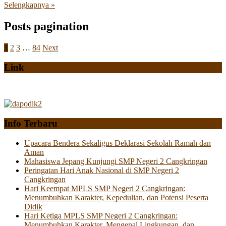
Selengkapnya »
Posts pagination
1
2
3
…
84
Next
Link
Info Terbaru
Upacara Bendera Sekaligus Deklarasi Sekolah Ramah dan
Aman
Mahasiswa Jepang Kunjungi SMP Negeri 2 Cangkringan
Peringatan Hari Anak Nasional di SMP Negeri 2
Cangkringan
Hari Keempat MPLS SMP Negeri 2 Cangkringan:
Menumbuhkan Karakter, Kepedulian, dan Potensi Peserta
Didik
Hari Ketiga MPLS SMP Negeri 2 Cangkringan:
Menumbuhkan Karakter, Mengenal Lingkungan, dan