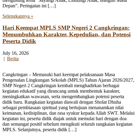
mengusung tema “Sayangi Anak, Lindungi Anak, Bangun Masa
Depan”. Peringatan ini […]
Selengkapnya »
Hari Keempat MPLS SMP Negeri 2 Cangkringan:
Menumbuhkan Karakter, Kepedulian, dan Potensi
Peserta Didik
July 16, 2026
|
Berita
Cangkringan – Memasuki hari keempat pelaksanaan Masa
Pengenalan Lingkungan Sekolah (MPLS) Tahun Ajaran 2026/2027,
SMP Negeri 2 Cangkringan kembali menghadirkan berbagai
kegiatan edukatif yang dirancang untuk membentuk karakter,
meningkatkan wawasan, serta mengembangkan potensi peserta
didik baru. Rangkaian kegiatan diawali dengan Sholat Dhuha
sebagai pembiasaan spiritual yang bertujuan menanamkan nilai
keimanan, kedisiplinan, dan rasa syukur kepada Allah SWT. Melalui
kegiatan ini, peserta didik diajak untuk memulai hari dengan doa
dan semangat positif sebelum mengikuti seluruh rangkaian kegiatan
MPLS. Selanjutnya, peserta didik […]