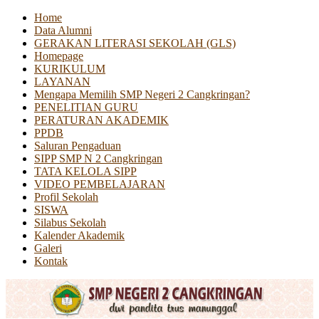
Home
Data Alumni
GERAKAN LITERASI SEKOLAH (GLS)
Homepage
KURIKULUM
LAYANAN
Mengapa Memilih SMP Negeri 2 Cangkringan?
PENELITIAN GURU
PERATURAN AKADEMIK
PPDB
Saluran Pengaduan
SIPP SMP N 2 Cangkringan
TATA KELOLA SIPP
VIDEO PEMBELAJARAN
Profil Sekolah
SISWA
Silabus Sekolah
Kalender Akademik
Galeri
Kontak