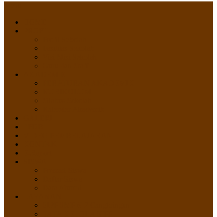
Menu
HOME
PROFIL
Profil Sekolah
Fasilitas Sekolah
Visi Misi Sekolah
Guru dan Staff
AKADEMIK
PERATURAN AKADEMIK
KURIKULUM
Silabus Sekolah
Kalender Akademik
GALERI
PPDB
VIDEO PEMBELAJARAN
KONTAK
E-Raport
SISWA
Prestasi Siswa
Daftar Siswa
Data Alumni
LAYANAN
SIPP SMP N 2 Cangkringan
TATA KELOLA SIPP