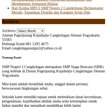
Membangun Semangat Belajar
Hari Kedua MPLS SMP Negeri 2 Cangkringan Berlangsung
Meriah, Tanamkan Disiplin dan Karakter Sejak Dini
Archives
Archives
Alamat
Pagerjurang Kepuharjo Cangkringan Sleman Yogyakarta
55583
Hubungi Kami
081 1295 4675
Email
cangkringansmpn2@yahoo.co.id
Tentang Kami
SMP Negeri 2 Cangkringan merupakan SMP Siaga Bencara (SBB)
yang terletak di Dusun Pagerjurang Kepuharjo Cangkringan Sleman
Yogyakarta
Misi kami adalah berakhlak mulia, unggul dalam prestasi,
berwawasan lingkungan sehat.
Sekolah kami memiliki tujuan untuk meletakkan dasar kecerdasan,
pengetahuan, kepribadian akhlak mulia serta ketrampilan untuk
hidup mandiri dan mengikuti pendidikan lebih lanjut