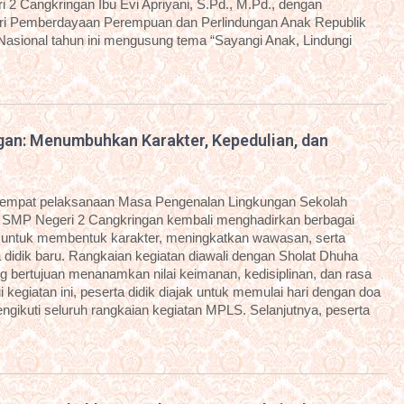
 2 Cangkringan Ibu Evi Apriyani, S.Pd., M.Pd., dengan
i Pemberdayaan Perempuan dan Perlindungan Anak Republik
 Nasional tahun ini mengusung tema “Sayangi Anak, Lindungi
an: Menumbuhkan Karakter, Kepedulian, dan
eempat pelaksanaan Masa Pengenalan Lingkungan Sekolah
 SMP Negeri 2 Cangkringan kembali menghadirkan berbagai
g untuk membentuk karakter, meningkatkan wawasan, serta
idik baru. Rangkaian kegiatan diawali dengan Sholat Dhuha
g bertujuan menanamkan nilai keimanan, kedisiplinan, dan rasa
kegiatan ini, peserta didik diajak untuk memulai hari dengan doa
ngikuti seluruh rangkaian kegiatan MPLS. Selanjutnya, peserta