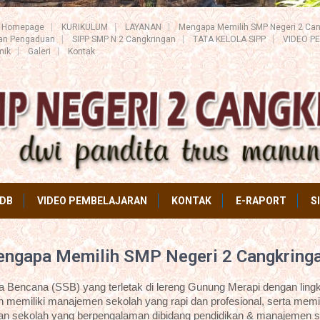
Homepage
KURIKULUM
LAYANAN
Mengapa Memilih SMP Negeri 2 Can
ran Pengaduan
SIPP SMP N 2 Cangkringan
TATA KELOLA SIPP
VIDEO P
mik
Galeri
Kontak
DB
VIDEO PEMBELAJARAN
KONTAK
E-RAPORT
S
ngapa Memilih SMP Negeri 2 Cangkring
Bencana (SSB) yang terletak di lereng Gunung Merapi dengan lingk
 memiliki manajemen sekolah yang rapi dan profesional, serta memil
an sekolah yang berpengalaman dibidang pendidikan & manajemen s