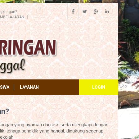
gkringan?
EMBELAJARAN
ISWA
LAYANAN
LOGIN
an?
ungan yang nyaman dan asri serta dilengkapi dengan
iki tenaga pendidik yang handal, didukung segenap
ekolah.