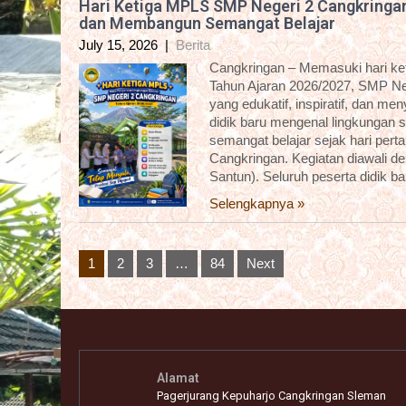
Hari Ketiga MPLS SMP Negeri 2 Cangkringa
dan Membangun Semangat Belajar
July 15, 2026
|
Berita
Cangkringan – Memasuki hari k
Tahun Ajaran 2026/2027, SMP Ne
yang edukatif, inspiratif, dan m
didik baru mengenal lingkungan 
semangat belajar sejak hari pert
Cangkringan. Kegiatan diawali 
Santun). Seluruh peserta didik b
Selengkapnya »
Posts
1
2
3
…
84
Next
pagination
Alamat
Pagerjurang Kepuharjo Cangkringan Sleman