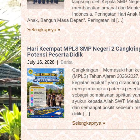
langsung oleh Kepala SMP Negeri
membacakan amanat dari Menter
Indonesia. Peringatan Hari Anak
Anak, Bangun Masa Depan”. Peringatan ini […]
Selengkapnya »
Hari Keempat MPLS SMP Negeri 2 Cangkring
Potensi Peserta Didik
July 16, 2026
|
Berita
Cangkringan – Memasuki hari k
(MPLS) Tahun Ajaran 2026/2027,
kegiatan edukatif yang dirancan
mengembangkan potensi peserta d
sebagai pembiasaan spiritual yan
syukur kepada Allah SWT. Melalui 
dan semangat positif sebelum me
didik […]
Selengkapnya »