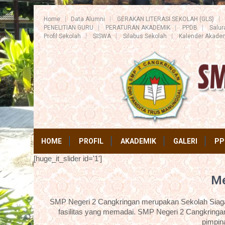
Home
Data Alumni
GERAKAN LITERASI SEKOLAH (GLS)
PENELITIAN GURU
PERATURAN AKADEMIK
PPDB
Salu
Profil Sekolah
SISWA
Silabus Sekolah
Kalender Akade
HOME
PROFIL
AKADEMIK
GALERI
PP
[huge_it_slider id='1']
Me
SMP Negeri 2 Cangkringan merupakan Sekolah Siaga 
fasilitas yang memadai. SMP Negeri 2 Cangkringan
pimpin