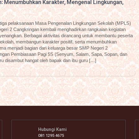
n: Menumbuhkan Karakter, Mengenal Lingkungan,
etiga pelaksanaan Masa Pengenalan Lingkungan Sekolah (MPLS)
geri 2 Cangkringan kembali menghadirkan rangkaian kegiatan
enyenangkan. Berbagai aktivitas dirancang untuk membantu peserta
sekolah, membangun karakter positif, serta menumbuhkan
ama menjadi bagian dari keluarga besar SMP Negeri 2
dengan Pembiasaan Pagi 5S (Senyum, Salam, Sapa, Sopan, dan
aru disambut hangat oleh bapak dan ibu guru […]
Hubungi Kami
081 1295 4675