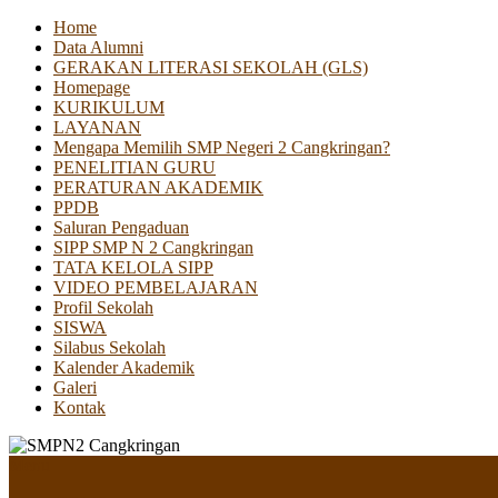
Home
Data Alumni
GERAKAN LITERASI SEKOLAH (GLS)
Homepage
KURIKULUM
LAYANAN
Mengapa Memilih SMP Negeri 2 Cangkringan?
PENELITIAN GURU
PERATURAN AKADEMIK
PPDB
Saluran Pengaduan
SIPP SMP N 2 Cangkringan
TATA KELOLA SIPP
VIDEO PEMBELAJARAN
Profil Sekolah
SISWA
Silabus Sekolah
Kalender Akademik
Galeri
Kontak
Menu