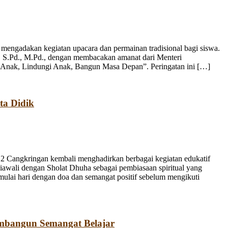
engadakan kegiatan upacara dan permainan tradisional bagi siswa.
, S.Pd., M.Pd., dengan membacakan amanat dari Menteri
 Anak, Lindungi Anak, Bangun Masa Depan”. Peringatan ini […]
ta Didik
 Cangkringan kembali menghadirkan berbagai kegiatan edukatif
iawali dengan Sholat Dhuha sebagai pembiasaan spiritual yang
emulai hari dengan doa dan semangat positif sebelum mengikuti
mbangun Semangat Belajar