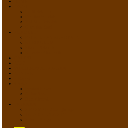
HOME
PROFIL
Profil Sekolah
Fasilitas Sekolah
Visi Misi Sekolah
Guru dan Staff
AKADEMIK
PERATURAN AKADEMIK
KURIKULUM
Silabus Sekolah
Kalender Akademik
GALERI
PPDB
VIDEO PEMBELAJARAN
KONTAK
E-Raport
SISWA
Prestasi Siswa
Daftar Siswa
Data Alumni
LAYANAN
SIPP SMP N 2 Cangkringan
TATA KELOLA SIPP
Saluran Pengaduan