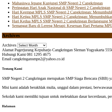
Mahasiswa Jepang Kunjungi SMP Negeri 2 Cangkringan
Peringatan Hari Anak Nasional di SMP Negeri 2 Cangkringan
Hari Keempat MPLS SMP Negeri 2 Cangkringan: Menumbuhkan 
Hari Ketiga MPLS SMP Negeri 2 Cangkringan: Menumbuhkan
Hari Kedua MPLS SMP Negeri 2 Cangkringan Berlangsung Mer
Semangat Baru di Lereng Merapi: Keseruan Hari Pertama MP
Archives
Archives
Alamat
Pagerjurang Kepuharjo Cangkringan Sleman Yogyakarta 555
Hubungi Kami
081 1295 4675
Email
cangkringansmpn2@yahoo.co.id
Tentang Kami
SMP Negeri 2 Cangkringan merupakan SMP Siaga Bencara (SBB) yan
Misi kami adalah berakhlak mulia, unggul dalam prestasi, berwawasa
Sekolah kami memiliki tujuan untuk meletakkan dasar kecerdasan, pen
Halaman