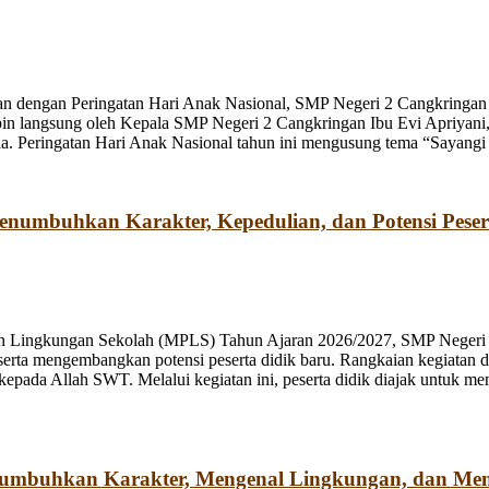
n dengan Peringatan Hari Anak Nasional, SMP Negeri 2 Cangkringan m
pin langsung oleh Kepala SMP Negeri 2 Cangkringan Ibu Evi Apriyani
. Peringatan Hari Anak Nasional tahun ini mengusung tema “Sayangi
umbuhkan Karakter, Kepedulian, dan Potensi Peser
n Lingkungan Sekolah (MPLS) Tahun Ajaran 2026/2027, SMP Negeri 2
rta mengembangkan potensi peserta didik baru. Rangkaian kegiatan d
kepada Allah SWT. Melalui kegiatan ini, peserta didik diajak untuk m
numbuhkan Karakter, Mengenal Lingkungan, dan Me