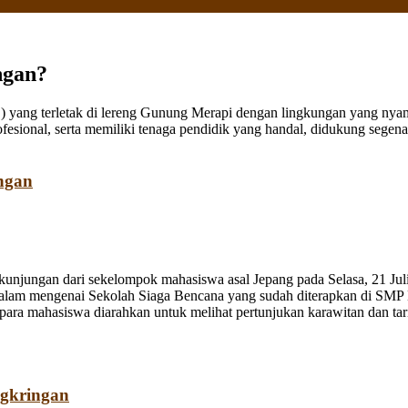
ngan?
ang terletak di lereng Gunung Merapi dengan lingkungan yang nyaman
fesional, serta memiliki tenaga pendidik yang handal, didukung sege
ngan
jungan dari sekelompok mahasiswa asal Jepang pada Selasa, 21 Juli
dalam mengenai Sekolah Siaga Bencana yang sudah diterapkan di SMP
a mahasiswa diarahkan untuk melihat pertunjukan karawitan dan tari o
ngkringan