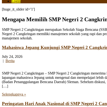
Login
[huge_it_slider id='1']
Mengapa Memilih SMP Negeri 2 Cangkri
SMP Negeri 2 Cangkringan merupakan Sekolah Siaga Bencana (SSB) y
Negeri 2 Cangkringan memiliki manajemen sekolah yang rapi dan pro
manajemen sekolah.
Mahasiswa Jepang Kunjungi SMP Negeri 2 Cangkri
July 24, 2026
|
Berita
SMP Negeri 2 Cangkringan – SMP Negeri 2 Cangkringan menerima kun
lapangan mahasiswa Jepang untuk mengenal dan mempelajari lebih 
(Badan Penanggulangan Bencana Daerah) Sleman. Sebelum diskusi, par
[…]
Selengkapnya »
Peringatan Hari Anak Nasional di SMP Negeri 2 Ca