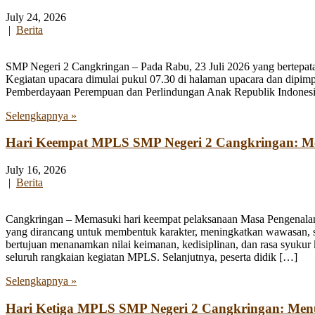
July 24, 2026
|
Berita
SMP Negeri 2 Cangkringan – Pada Rabu, 23 Juli 2026 yang bertepata
Kegiatan upacara dimulai pukul 07.30 di halaman upacara dan dipim
Pemberdayaan Perempuan dan Perlindungan Anak Republik Indonesia
Selengkapnya »
Hari Keempat MPLS SMP Negeri 2 Cangkringan: Men
July 16, 2026
|
Berita
Cangkringan – Memasuki hari keempat pelaksanaan Masa Pengenala
yang dirancang untuk membentuk karakter, meningkatkan wawasan, se
bertujuan menanamkan nilai keimanan, kedisiplinan, dan rasa syukur 
seluruh rangkaian kegiatan MPLS. Selanjutnya, peserta didik […]
Selengkapnya »
Hari Ketiga MPLS SMP Negeri 2 Cangkringan: Me