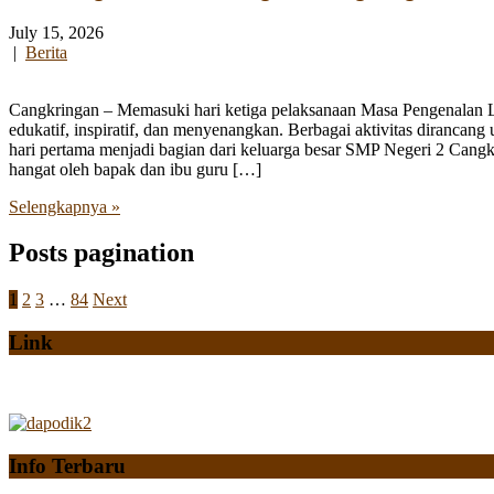
July 15, 2026
|
Berita
Cangkringan – Memasuki hari ketiga pelaksanaan Masa Pengenalan
edukatif, inspiratif, dan menyenangkan. Berbagai aktivitas diranca
hari pertama menjadi bagian dari keluarga besar SMP Negeri 2 Cangk
hangat oleh bapak dan ibu guru […]
Selengkapnya »
Posts pagination
1
2
3
…
84
Next
Link
Info Terbaru