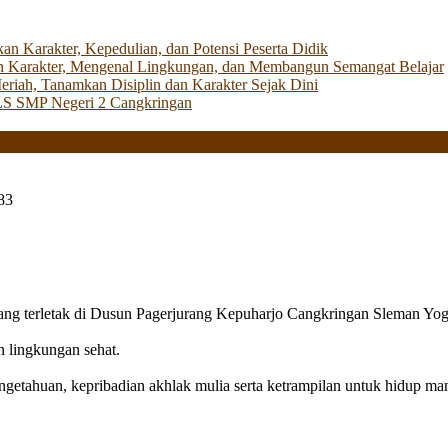
Karakter, Kepedulian, dan Potensi Peserta Didik
 Karakter, Mengenal Lingkungan, dan Membangun Semangat Belajar
iah, Tanamkan Disiplin dan Karakter Sejak Dini
LS SMP Negeri 2 Cangkringan
83
g terletak di Dusun Pagerjurang Kepuharjo Cangkringan Sleman Yog
n lingkungan sehat.
getahuan, kepribadian akhlak mulia serta ketrampilan untuk hidup mand