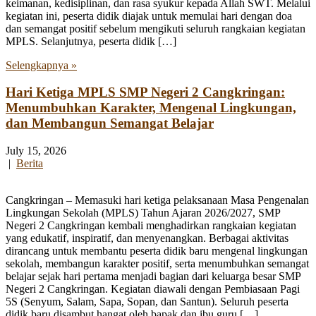
keimanan, kedisiplinan, dan rasa syukur kepada Allah SWT. Melalui
kegiatan ini, peserta didik diajak untuk memulai hari dengan doa
dan semangat positif sebelum mengikuti seluruh rangkaian kegiatan
MPLS. Selanjutnya, peserta didik […]
Selengkapnya »
Hari Ketiga MPLS SMP Negeri 2 Cangkringan:
Menumbuhkan Karakter, Mengenal Lingkungan,
dan Membangun Semangat Belajar
July 15, 2026
|
Berita
Cangkringan – Memasuki hari ketiga pelaksanaan Masa Pengenalan
Lingkungan Sekolah (MPLS) Tahun Ajaran 2026/2027, SMP
Negeri 2 Cangkringan kembali menghadirkan rangkaian kegiatan
yang edukatif, inspiratif, dan menyenangkan. Berbagai aktivitas
dirancang untuk membantu peserta didik baru mengenal lingkungan
sekolah, membangun karakter positif, serta menumbuhkan semangat
belajar sejak hari pertama menjadi bagian dari keluarga besar SMP
Negeri 2 Cangkringan. Kegiatan diawali dengan Pembiasaan Pagi
5S (Senyum, Salam, Sapa, Sopan, dan Santun). Seluruh peserta
didik baru disambut hangat oleh bapak dan ibu guru […]