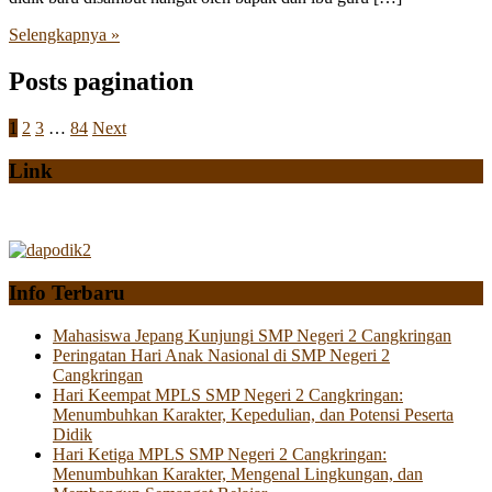
Selengkapnya »
Posts pagination
1
2
3
…
84
Next
Link
Info Terbaru
Mahasiswa Jepang Kunjungi SMP Negeri 2 Cangkringan
Peringatan Hari Anak Nasional di SMP Negeri 2
Cangkringan
Hari Keempat MPLS SMP Negeri 2 Cangkringan:
Menumbuhkan Karakter, Kepedulian, dan Potensi Peserta
Didik
Hari Ketiga MPLS SMP Negeri 2 Cangkringan:
Menumbuhkan Karakter, Mengenal Lingkungan, dan