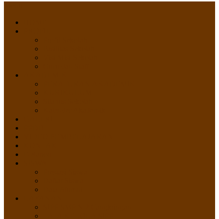
Menu
HOME
PROFIL
Profil Sekolah
Fasilitas Sekolah
Visi Misi Sekolah
Guru dan Staff
AKADEMIK
PERATURAN AKADEMIK
KURIKULUM
Silabus Sekolah
Kalender Akademik
GALERI
PPDB
VIDEO PEMBELAJARAN
KONTAK
E-Raport
SISWA
Prestasi Siswa
Daftar Siswa
Data Alumni
LAYANAN
SIPP SMP N 2 Cangkringan
TATA KELOLA SIPP