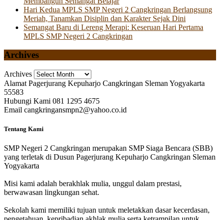
Membangun Semangat Belajar
Hari Kedua MPLS SMP Negeri 2 Cangkringan Berlangsung
Meriah, Tanamkan Disiplin dan Karakter Sejak Dini
Semangat Baru di Lereng Merapi: Keseruan Hari Pertama
MPLS SMP Negeri 2 Cangkringan
Archives
Archives
Alamat
Pagerjurang Kepuharjo Cangkringan Sleman Yogyakarta
55583
Hubungi Kami
081 1295 4675
Email
cangkringansmpn2@yahoo.co.id
Tentang Kami
SMP Negeri 2 Cangkringan merupakan SMP Siaga Bencara (SBB)
yang terletak di Dusun Pagerjurang Kepuharjo Cangkringan Sleman
Yogyakarta
Misi kami adalah berakhlak mulia, unggul dalam prestasi,
berwawasan lingkungan sehat.
Sekolah kami memiliki tujuan untuk meletakkan dasar kecerdasan,
pengetahuan, kepribadian akhlak mulia serta ketrampilan untuk