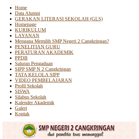
Home
Data Alumni
GERAKAN LITERASI SEKOLAH (GLS)
Homepage
KURIKULUM
LAYANAN
Mengapa Memilih SMP Negeri 2 Cangkringan?
PENELITIAN GURU
PERATURAN AKADEMIK
PPDB
Saluran Pengaduan
SIPP SMP N 2 Cangkringan
TATA KELOLA SIPP
VIDEO PEMBELAJARAN
Profil Sekolah
SISWA
Silabus Sekolah
Kalender Akademik
Galeri
Kontak