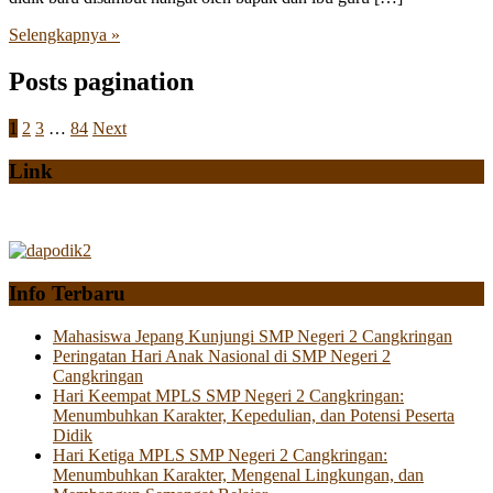
Selengkapnya »
Posts pagination
1
2
3
…
84
Next
Link
Info Terbaru
Mahasiswa Jepang Kunjungi SMP Negeri 2 Cangkringan
Peringatan Hari Anak Nasional di SMP Negeri 2
Cangkringan
Hari Keempat MPLS SMP Negeri 2 Cangkringan:
Menumbuhkan Karakter, Kepedulian, dan Potensi Peserta
Didik
Hari Ketiga MPLS SMP Negeri 2 Cangkringan:
Menumbuhkan Karakter, Mengenal Lingkungan, dan