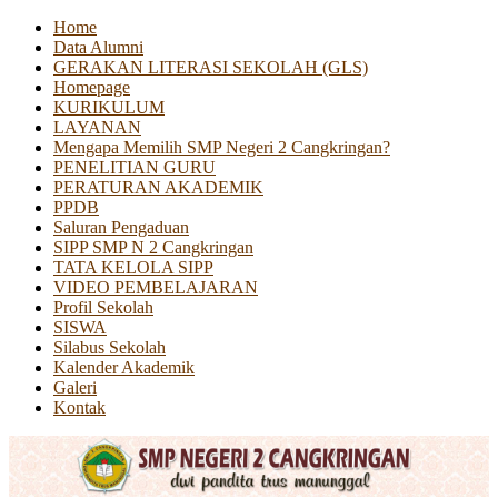
Home
Data Alumni
GERAKAN LITERASI SEKOLAH (GLS)
Homepage
KURIKULUM
LAYANAN
Mengapa Memilih SMP Negeri 2 Cangkringan?
PENELITIAN GURU
PERATURAN AKADEMIK
PPDB
Saluran Pengaduan
SIPP SMP N 2 Cangkringan
TATA KELOLA SIPP
VIDEO PEMBELAJARAN
Profil Sekolah
SISWA
Silabus Sekolah
Kalender Akademik
Galeri
Kontak