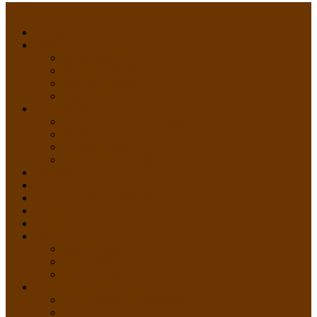
Menu
HOME
PROFIL
Profil Sekolah
Fasilitas Sekolah
Visi Misi Sekolah
Guru dan Staff
AKADEMIK
PERATURAN AKADEMIK
KURIKULUM
Silabus Sekolah
Kalender Akademik
GALERI
PPDB
VIDEO PEMBELAJARAN
KONTAK
E-Raport
SISWA
Prestasi Siswa
Daftar Siswa
Data Alumni
LAYANAN
SIPP SMP N 2 Cangkringan
TATA KELOLA SIPP