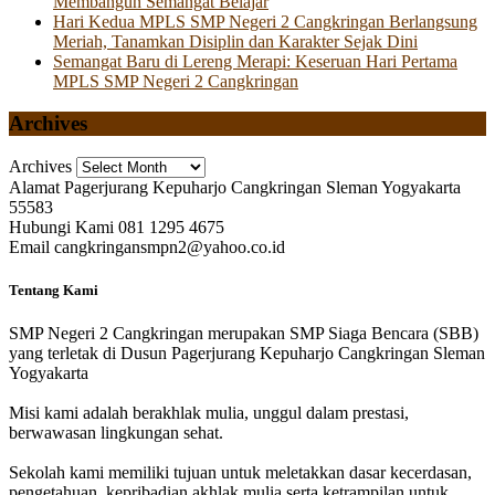
Membangun Semangat Belajar
Hari Kedua MPLS SMP Negeri 2 Cangkringan Berlangsung
Meriah, Tanamkan Disiplin dan Karakter Sejak Dini
Semangat Baru di Lereng Merapi: Keseruan Hari Pertama
MPLS SMP Negeri 2 Cangkringan
Archives
Archives
Alamat
Pagerjurang Kepuharjo Cangkringan Sleman Yogyakarta
55583
Hubungi Kami
081 1295 4675
Email
cangkringansmpn2@yahoo.co.id
Tentang Kami
SMP Negeri 2 Cangkringan merupakan SMP Siaga Bencara (SBB)
yang terletak di Dusun Pagerjurang Kepuharjo Cangkringan Sleman
Yogyakarta
Misi kami adalah berakhlak mulia, unggul dalam prestasi,
berwawasan lingkungan sehat.
Sekolah kami memiliki tujuan untuk meletakkan dasar kecerdasan,
pengetahuan, kepribadian akhlak mulia serta ketrampilan untuk