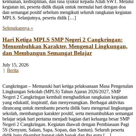
keimanan, kedisiplinan, dan rasa syukur kepada Allah SWT. Melalui
kegiatan ini, peserta didik diajak untuk memulai hari dengan doa
dan semangat positif sebelum mengikuti seluruh rangkaian kegiatan
MPLS. Selanjutnya, peserta didik […]
Selengkapnya »
Hari Ketiga MPLS SMP Negeri 2 Cangkringan:
Menumbuhkan Karakter, Mengenal Lingkungan,
dan Membangun Semangat Belajar
July 15, 2026
|
Berita
Cangkringan – Memasuki hari ketiga pelaksanaan Masa Pengenalan
Lingkungan Sekolah (MPLS) Tahun Ajaran 2026/2027, SMP
Negeri 2 Cangkringan kembali menghadirkan rangkaian kegiatan
yang edukatif, inspiratif, dan menyenangkan. Berbagai aktivitas
dirancang untuk membantu peserta didik baru mengenal lingkungan
sekolah, membangun karakter positif, serta menumbuhkan semangat
belajar sejak hari pertama menjadi bagian dari keluarga besar SMP
Negeri 2 Cangkringan. Kegiatan diawali dengan Pembiasaan Pagi
5S (Senyum, Salam, Sapa, Sopan, dan Santun). Seluruh peserta
didik baru disambut hangat oleh bapak dan ibu guru […]