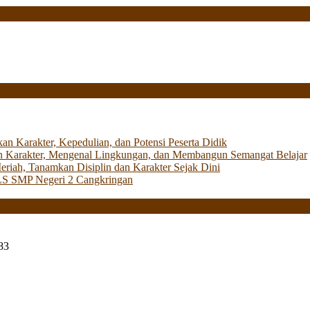
Karakter, Kepedulian, dan Potensi Peserta Didik
 Karakter, Mengenal Lingkungan, dan Membangun Semangat Belajar
iah, Tanamkan Disiplin dan Karakter Sejak Dini
LS SMP Negeri 2 Cangkringan
83