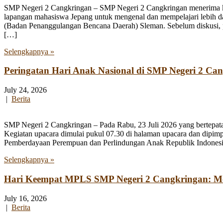
SMP Negeri 2 Cangkringan – SMP Negeri 2 Cangkringan menerima kun
lapangan mahasiswa Jepang untuk mengenal dan mempelajari lebih 
(Badan Penanggulangan Bencana Daerah) Sleman. Sebelum diskusi, par
[…]
Selengkapnya »
Peringatan Hari Anak Nasional di SMP Negeri 2 Ca
July 24, 2026
|
Berita
SMP Negeri 2 Cangkringan – Pada Rabu, 23 Juli 2026 yang bertepata
Kegiatan upacara dimulai pukul 07.30 di halaman upacara dan dipim
Pemberdayaan Perempuan dan Perlindungan Anak Republik Indonesia
Selengkapnya »
Hari Keempat MPLS SMP Negeri 2 Cangkringan: Men
July 16, 2026
|
Berita