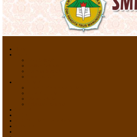
Menu
HOME
PROFIL
Profil Sekolah
Fasilitas Sekolah
Visi Misi Sekolah
Guru dan Staff
AKADEMIK
PERATURAN AKADEMIK
KURIKULUM
Silabus Sekolah
Kalender Akademik
GALERI
PPDB
VIDEO PEMBELAJARAN
KONTAK
E-Raport