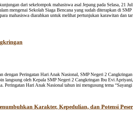
jungan dari sekelompok mahasiswa asal Jepang pada Selasa, 21 Juli
dalam mengenai Sekolah Siaga Bencana yang sudah diterapkan di SMP
a mahasiswa diarahkan untuk melihat pertunjukan karawitan dan tari o
ngkringan
n dengan Peringatan Hari Anak Nasional, SMP Negeri 2 Cangkringan m
pin langsung oleh Kepala SMP Negeri 2 Cangkringan Ibu Evi Apriyani
. Peringatan Hari Anak Nasional tahun ini mengusung tema “Sayangi
umbuhkan Karakter, Kepedulian, dan Potensi Peser