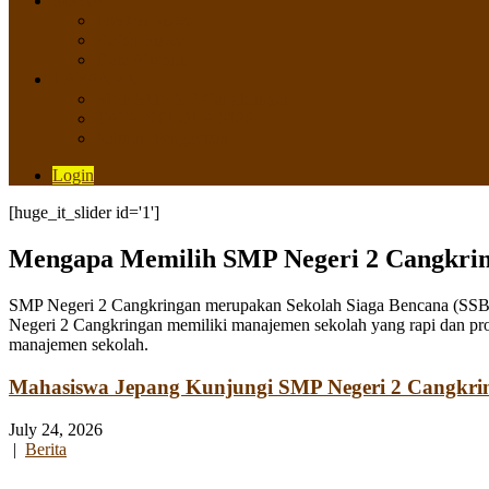
SISWA
Prestasi Siswa
Daftar Siswa
Data Alumni
LAYANAN
SIPP SMP N 2 Cangkringan
TATA KELOLA SIPP
Saluran Pengaduan
Login
[huge_it_slider id='1']
Mengapa Memilih SMP Negeri 2 Cangkri
SMP Negeri 2 Cangkringan merupakan Sekolah Siaga Bencana (SSB) y
Negeri 2 Cangkringan memiliki manajemen sekolah yang rapi dan pro
manajemen sekolah.
Mahasiswa Jepang Kunjungi SMP Negeri 2 Cangkri
July 24, 2026
|
Berita