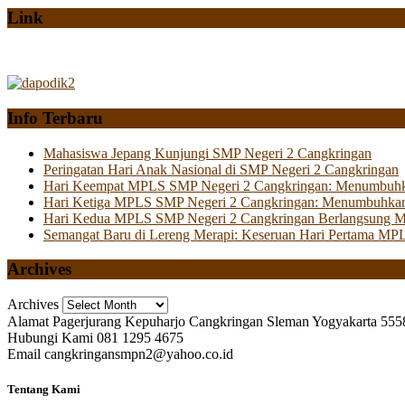
Link
Info Terbaru
Mahasiswa Jepang Kunjungi SMP Negeri 2 Cangkringan
Peringatan Hari Anak Nasional di SMP Negeri 2 Cangkringan
Hari Keempat MPLS SMP Negeri 2 Cangkringan: Menumbuhkan 
Hari Ketiga MPLS SMP Negeri 2 Cangkringan: Menumbuhkan
Hari Kedua MPLS SMP Negeri 2 Cangkringan Berlangsung Mer
Semangat Baru di Lereng Merapi: Keseruan Hari Pertama MP
Archives
Archives
Alamat
Pagerjurang Kepuharjo Cangkringan Sleman Yogyakarta 555
Hubungi Kami
081 1295 4675
Email
cangkringansmpn2@yahoo.co.id
Tentang Kami