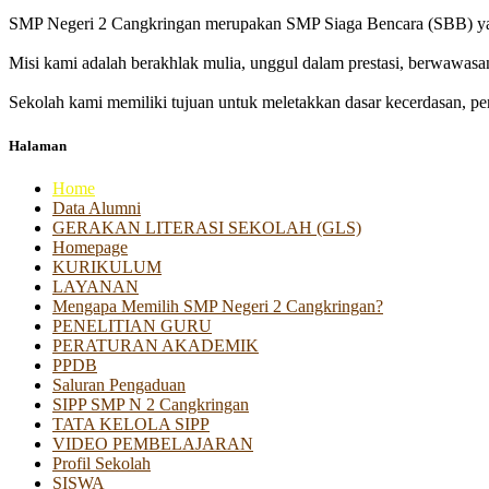
SMP Negeri 2 Cangkringan merupakan SMP Siaga Bencara (SBB) yan
Misi kami adalah berakhlak mulia, unggul dalam prestasi, berwawasa
Sekolah kami memiliki tujuan untuk meletakkan dasar kecerdasan, pen
Halaman
Home
Data Alumni
GERAKAN LITERASI SEKOLAH (GLS)
Homepage
KURIKULUM
LAYANAN
Mengapa Memilih SMP Negeri 2 Cangkringan?
PENELITIAN GURU
PERATURAN AKADEMIK
PPDB
Saluran Pengaduan
SIPP SMP N 2 Cangkringan
TATA KELOLA SIPP
VIDEO PEMBELAJARAN
Profil Sekolah
SISWA