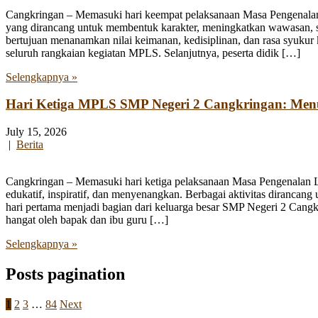
Cangkringan – Memasuki hari keempat pelaksanaan Masa Pengenala
yang dirancang untuk membentuk karakter, meningkatkan wawasan, se
bertujuan menanamkan nilai keimanan, kedisiplinan, dan rasa syukur 
seluruh rangkaian kegiatan MPLS. Selanjutnya, peserta didik […]
Selengkapnya »
Hari Ketiga MPLS SMP Negeri 2 Cangkringan: Me
July 15, 2026
|
Berita
Cangkringan – Memasuki hari ketiga pelaksanaan Masa Pengenalan
edukatif, inspiratif, dan menyenangkan. Berbagai aktivitas diranca
hari pertama menjadi bagian dari keluarga besar SMP Negeri 2 Cangk
hangat oleh bapak dan ibu guru […]
Selengkapnya »
Posts pagination
1
2
3
…
84
Next