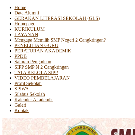
Home
Data Alumni
GERAKAN LITERASI SEKOLAH (GLS)
Homepage
KURIKULUM
LAYANAN
Mengapa Memilih SMP Negeri 2 Cangkringan?
PENELITIAN GURU
PERATURAN AKADEMIK
PPDB
Saluran Pengaduan
SIPP SMP N 2 Cangkringan
TATA KELOLA SIPP
VIDEO PEMBELAJARAN
Profil Sekolah
SISWA
Silabus Sekolah
Kalender Akademik
Galeri
Kontak