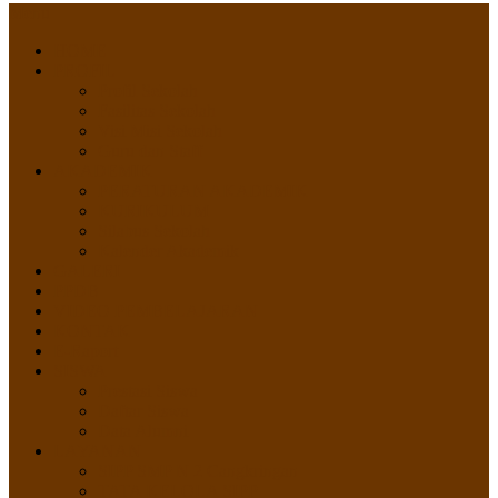
Menu
HOME
PROFIL
Profil Sekolah
Fasilitas Sekolah
Visi Misi Sekolah
Guru dan Staff
AKADEMIK
PERATURAN AKADEMIK
KURIKULUM
Silabus Sekolah
Kalender Akademik
GALERI
PPDB
VIDEO PEMBELAJARAN
KONTAK
E-Raport
SISWA
Prestasi Siswa
Daftar Siswa
Data Alumni
LAYANAN
SIPP SMP N 2 Cangkringan
TATA KELOLA SIPP