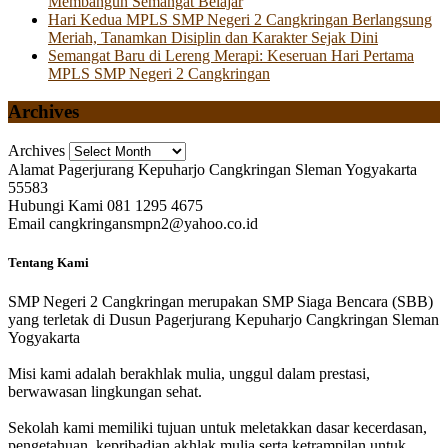
Membangun Semangat Belajar
Hari Kedua MPLS SMP Negeri 2 Cangkringan Berlangsung
Meriah, Tanamkan Disiplin dan Karakter Sejak Dini
Semangat Baru di Lereng Merapi: Keseruan Hari Pertama
MPLS SMP Negeri 2 Cangkringan
Archives
Archives
Alamat
Pagerjurang Kepuharjo Cangkringan Sleman Yogyakarta
55583
Hubungi Kami
081 1295 4675
Email
cangkringansmpn2@yahoo.co.id
Tentang Kami
SMP Negeri 2 Cangkringan merupakan SMP Siaga Bencara (SBB)
yang terletak di Dusun Pagerjurang Kepuharjo Cangkringan Sleman
Yogyakarta
Misi kami adalah berakhlak mulia, unggul dalam prestasi,
berwawasan lingkungan sehat.
Sekolah kami memiliki tujuan untuk meletakkan dasar kecerdasan,
pengetahuan, kepribadian akhlak mulia serta ketrampilan untuk