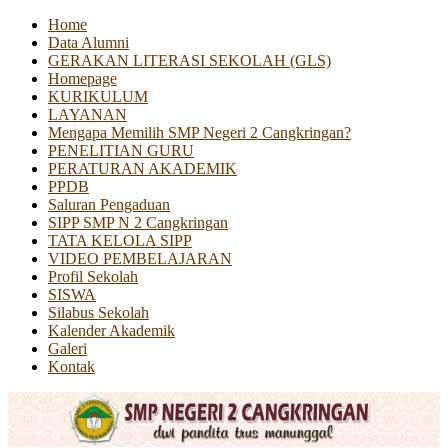
Home
Data Alumni
GERAKAN LITERASI SEKOLAH (GLS)
Homepage
KURIKULUM
LAYANAN
Mengapa Memilih SMP Negeri 2 Cangkringan?
PENELITIAN GURU
PERATURAN AKADEMIK
PPDB
Saluran Pengaduan
SIPP SMP N 2 Cangkringan
TATA KELOLA SIPP
VIDEO PEMBELAJARAN
Profil Sekolah
SISWA
Silabus Sekolah
Kalender Akademik
Galeri
Kontak