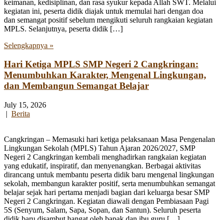
keimanan, kedisiplinan, dan rasa syukur kepada Allah SWT. Melalui
kegiatan ini, peserta didik diajak untuk memulai hari dengan doa
dan semangat positif sebelum mengikuti seluruh rangkaian kegiatan
MPLS. Selanjutnya, peserta didik […]
Selengkapnya »
Hari Ketiga MPLS SMP Negeri 2 Cangkringan:
Menumbuhkan Karakter, Mengenal Lingkungan,
dan Membangun Semangat Belajar
July 15, 2026
|
Berita
Cangkringan – Memasuki hari ketiga pelaksanaan Masa Pengenalan
Lingkungan Sekolah (MPLS) Tahun Ajaran 2026/2027, SMP
Negeri 2 Cangkringan kembali menghadirkan rangkaian kegiatan
yang edukatif, inspiratif, dan menyenangkan. Berbagai aktivitas
dirancang untuk membantu peserta didik baru mengenal lingkungan
sekolah, membangun karakter positif, serta menumbuhkan semangat
belajar sejak hari pertama menjadi bagian dari keluarga besar SMP
Negeri 2 Cangkringan. Kegiatan diawali dengan Pembiasaan Pagi
5S (Senyum, Salam, Sapa, Sopan, dan Santun). Seluruh peserta
didik baru disambut hangat oleh bapak dan ibu guru […]