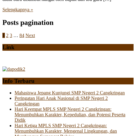
Selengkapnya »
Posts pagination
1
2
3
…
84
Next
Link
Info Terbaru
Mahasiswa Jepang Kunjungi SMP Negeri 2 Cangkringan
Peringatan Hari Anak Nasional di SMP Negeri 2
Cangkringan
Hari Keempat MPLS SMP Negeri 2 Cangkringan:
Menumbuhkan Karakter, Kepedulian, dan Potensi Peserta
Didik
Hari Ketiga MPLS SMP Negeri 2 Cangkringan:
Menumbuhkan Karakter, Mengenal Lingkungan, dan