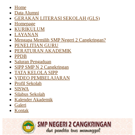
Home
Data Alumni
GERAKAN LITERASI SEKOLAH (GLS)
Homepage
KURIKULUM
LAYANAN
Mengapa Memilih SMP Negeri 2 Cangkringan?
PENELITIAN GURU
PERATURAN AKADEMIK
PPDB
Saluran Pengaduan
SIPP SMP N 2 Cangkringan
TATA KELOLA SIPP
VIDEO PEMBELAJARAN
Profil Sekolah
SISWA
Silabus Sekolah
Kalender Akademik
Galeri
Kontak