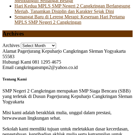
Membangun Semangat Belajar
Hari Kedua MPLS SMP Negeri 2 Cangkringan Berlangsung
Meriah, Tanamkan Disiplin dan Karakter Sejak Dini
Semangat Baru di Lereng Merapi: Keseruan Hari Pertama
MPLS SMP Negeri 2 Cangkringan
Archives
Archives
Alamat
Pagerjurang Kepuharjo Cangkringan Sleman Yogyakarta
55583
Hubungi Kami
081 1295 4675
Email
cangkringansmpn2@yahoo.co.id
Tentang Kami
SMP Negeri 2 Cangkringan merupakan SMP Siaga Bencara (SBB)
yang terletak di Dusun Pagerjurang Kepuharjo Cangkringan Sleman
Yogyakarta
Misi kami adalah berakhlak mulia, unggul dalam prestasi,
berwawasan lingkungan sehat.
Sekolah kami memiliki tujuan untuk meletakkan dasar kecerdasan,
pengetahuan, kepribadian akhlak mulia serta ketrampilan untuk