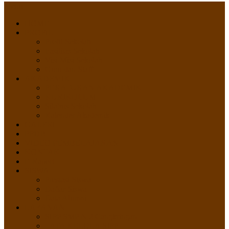
Menu
HOME
PROFIL
Profil Sekolah
Fasilitas Sekolah
Visi Misi Sekolah
Guru dan Staff
AKADEMIK
PERATURAN AKADEMIK
KURIKULUM
Silabus Sekolah
Kalender Akademik
GALERI
PPDB
VIDEO PEMBELAJARAN
KONTAK
E-Raport
SISWA
Prestasi Siswa
Daftar Siswa
Data Alumni
LAYANAN
SIPP SMP N 2 Cangkringan
TATA KELOLA SIPP