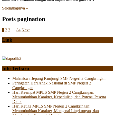
Selengkapnya »
Posts pagination
1
2
3
…
84
Next
Link
Info Terbaru
Mahasiswa Jepang Kunjungi SMP Negeri 2 Cangkringan
Peringatan Hari Anak Nasional di SMP Negeri 2
Cangkringan
Hari Keempat MPLS SMP Negeri 2 Cangkringan:
Menumbuhkan Karakter, Kepedulian, dan Potensi Peserta
Didik
Hari Ketiga MPLS SMP Negeri 2 Cangkringan:
Menumbuhkan Karakter, Mengenal Lingkungan, dan