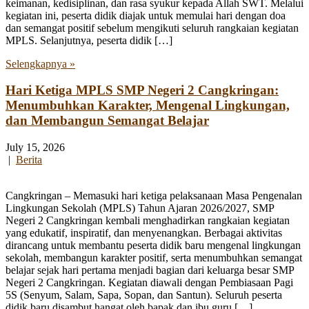
keimanan, kedisiplinan, dan rasa syukur kepada Allah SWT. Melalui
kegiatan ini, peserta didik diajak untuk memulai hari dengan doa
dan semangat positif sebelum mengikuti seluruh rangkaian kegiatan
MPLS. Selanjutnya, peserta didik […]
Selengkapnya »
Hari Ketiga MPLS SMP Negeri 2 Cangkringan:
Menumbuhkan Karakter, Mengenal Lingkungan,
dan Membangun Semangat Belajar
July 15, 2026
|
Berita
Cangkringan – Memasuki hari ketiga pelaksanaan Masa Pengenalan
Lingkungan Sekolah (MPLS) Tahun Ajaran 2026/2027, SMP
Negeri 2 Cangkringan kembali menghadirkan rangkaian kegiatan
yang edukatif, inspiratif, dan menyenangkan. Berbagai aktivitas
dirancang untuk membantu peserta didik baru mengenal lingkungan
sekolah, membangun karakter positif, serta menumbuhkan semangat
belajar sejak hari pertama menjadi bagian dari keluarga besar SMP
Negeri 2 Cangkringan. Kegiatan diawali dengan Pembiasaan Pagi
5S (Senyum, Salam, Sapa, Sopan, dan Santun). Seluruh peserta
didik baru disambut hangat oleh bapak dan ibu guru […]