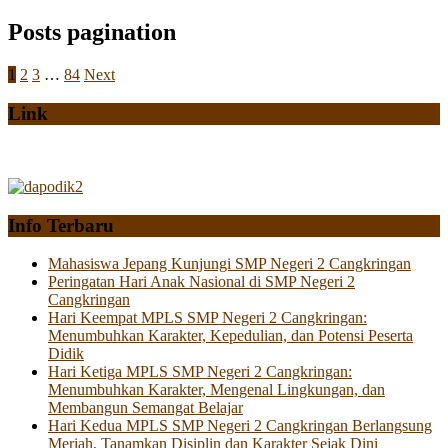
Posts pagination
1
2
3
…
84
Next
Link
Info Terbaru
Mahasiswa Jepang Kunjungi SMP Negeri 2 Cangkringan
Peringatan Hari Anak Nasional di SMP Negeri 2
Cangkringan
Hari Keempat MPLS SMP Negeri 2 Cangkringan:
Menumbuhkan Karakter, Kepedulian, dan Potensi Peserta
Didik
Hari Ketiga MPLS SMP Negeri 2 Cangkringan:
Menumbuhkan Karakter, Mengenal Lingkungan, dan
Membangun Semangat Belajar
Hari Kedua MPLS SMP Negeri 2 Cangkringan Berlangsung
Meriah, Tanamkan Disiplin dan Karakter Sejak Dini