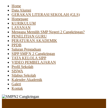
Home
Data Alumni
GERAKAN LITERASI SEKOLAH (GLS)
Homepage
KURIKULUM
LAYANAN
Mengapa Memilih SMP Negeri 2 Cangkringan?
PENELITIAN GURU
PERATURAN AKADEMIK
PPDB
Saluran Pengaduan
SIPP SMP N 2 Cangkringan
TATA KELOLA SIPP
VIDEO PEMBELAJARAN
Profil Sekolah
SISWA
Silabus Sekolah
Kalender Akademik
Galeri
Kontak
Menu