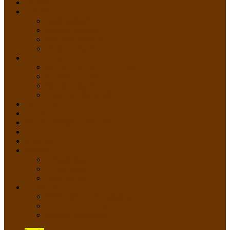
HOME
PROFIL
Profil Sekolah
Fasilitas Sekolah
Visi Misi Sekolah
Guru dan Staff
AKADEMIK
PERATURAN AKADEMIK
KURIKULUM
Silabus Sekolah
Kalender Akademik
GALERI
PPDB
VIDEO PEMBELAJARAN
KONTAK
E-Raport
SISWA
Prestasi Siswa
Daftar Siswa
Data Alumni
LAYANAN
SIPP SMP N 2 Cangkringan
TATA KELOLA SIPP
Saluran Pengaduan