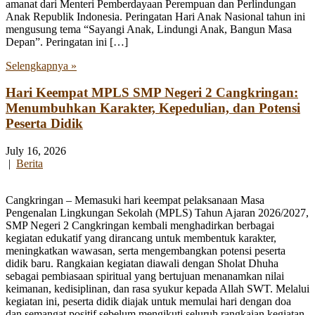
amanat dari Menteri Pemberdayaan Perempuan dan Perlindungan
Anak Republik Indonesia. Peringatan Hari Anak Nasional tahun ini
mengusung tema “Sayangi Anak, Lindungi Anak, Bangun Masa
Depan”. Peringatan ini […]
Selengkapnya »
Hari Keempat MPLS SMP Negeri 2 Cangkringan:
Menumbuhkan Karakter, Kepedulian, dan Potensi
Peserta Didik
July 16, 2026
|
Berita
Cangkringan – Memasuki hari keempat pelaksanaan Masa
Pengenalan Lingkungan Sekolah (MPLS) Tahun Ajaran 2026/2027,
SMP Negeri 2 Cangkringan kembali menghadirkan berbagai
kegiatan edukatif yang dirancang untuk membentuk karakter,
meningkatkan wawasan, serta mengembangkan potensi peserta
didik baru. Rangkaian kegiatan diawali dengan Sholat Dhuha
sebagai pembiasaan spiritual yang bertujuan menanamkan nilai
keimanan, kedisiplinan, dan rasa syukur kepada Allah SWT. Melalui
kegiatan ini, peserta didik diajak untuk memulai hari dengan doa
dan semangat positif sebelum mengikuti seluruh rangkaian kegiatan