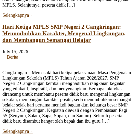
MPLS. Selanjutnya, peserta didik […]
Selengkapnya »
Hari Ketiga MPLS SMP Negeri 2 Cangkringan:
Menumbuhkan Karakter, Mengenal Lingkungan,
dan Membangun Semangat Belajar
July 15, 2026
|
Berita
Cangkringan – Memasuki hari ketiga pelaksanaan Masa Pengenalan
Lingkungan Sekolah (MPLS) Tahun Ajaran 2026/2027, SMP
Negeri 2 Cangkringan kembali menghadirkan rangkaian kegiatan
yang edukatif, inspiratif, dan menyenangkan. Berbagai aktivitas
dirancang untuk membantu peserta didik baru mengenal lingkungan
sekolah, membangun karakter positif, serta menumbuhkan semangat
belajar sejak hari pertama menjadi bagian dari keluarga besar SMP
Negeri 2 Cangkringan. Kegiatan diawali dengan Pembiasaan Pagi
5S (Senyum, Salam, Sapa, Sopan, dan Santun). Seluruh peserta
didik baru disambut hangat oleh bapak dan ibu guru […]
Selengkapnya »