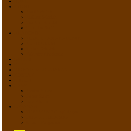
HOME
PROFIL
Profil Sekolah
Fasilitas Sekolah
Visi Misi Sekolah
Guru dan Staff
AKADEMIK
PERATURAN AKADEMIK
KURIKULUM
Silabus Sekolah
Kalender Akademik
GALERI
PPDB
VIDEO PEMBELAJARAN
KONTAK
E-Raport
SISWA
Prestasi Siswa
Daftar Siswa
Data Alumni
LAYANAN
SIPP SMP N 2 Cangkringan
TATA KELOLA SIPP
Saluran Pengaduan