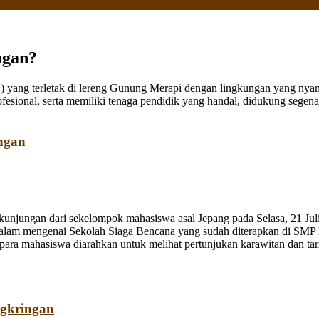
ngan?
ang terletak di lereng Gunung Merapi dengan lingkungan yang nyaman
fesional, serta memiliki tenaga pendidik yang handal, didukung sege
ngan
jungan dari sekelompok mahasiswa asal Jepang pada Selasa, 21 Juli
dalam mengenai Sekolah Siaga Bencana yang sudah diterapkan di SMP
a mahasiswa diarahkan untuk melihat pertunjukan karawitan dan tari o
ngkringan