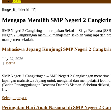
Login
[huge_it_slider id='1']
Mengapa Memilih SMP Negeri 2 Cangkri
SMP Negeri 2 Cangkringan merupakan Sekolah Siaga Bencana (SSB) y
Negeri 2 Cangkringan memiliki manajemen sekolah yang rapi dan pro
manajemen sekolah.
Mahasiswa Jepang Kunjungi SMP Negeri 2 Cangkri
July 24, 2026
|
Berita
SMP Negeri 2 Cangkringan – SMP Negeri 2 Cangkringan menerima kun
lapangan mahasiswa Jepang untuk mengenal dan mempelajari lebih 
(Badan Penanggulangan Bencana Daerah) Sleman. Sebelum diskusi, par
[…]
Selengkapnya »
Peringatan Hari Anak Nasional di SMP Negeri 2 Ca