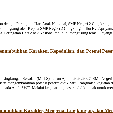
n dengan Peringatan Hari Anak Nasional, SMP Negeri 2 Cangkringan m
pin langsung oleh Kepala SMP Negeri 2 Cangkringan Ibu Evi Apriyani
. Peringatan Hari Anak Nasional tahun ini mengusung tema “Sayangi
umbuhkan Karakter, Kepedulian, dan Potensi Peser
n Lingkungan Sekolah (MPLS) Tahun Ajaran 2026/2027, SMP Negeri 2
rta mengembangkan potensi peserta didik baru. Rangkaian kegiatan d
kepada Allah SWT. Melalui kegiatan ini, peserta didik diajak untuk m
numbuhkan Karakter, Mengenal Lingkungan, dan Me