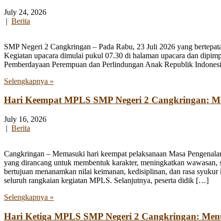
July 24, 2026
|
Berita
SMP Negeri 2 Cangkringan – Pada Rabu, 23 Juli 2026 yang bertepata
Kegiatan upacara dimulai pukul 07.30 di halaman upacara dan dipim
Pemberdayaan Perempuan dan Perlindungan Anak Republik Indonesia
Selengkapnya »
Hari Keempat MPLS SMP Negeri 2 Cangkringan: Men
July 16, 2026
|
Berita
Cangkringan – Memasuki hari keempat pelaksanaan Masa Pengenala
yang dirancang untuk membentuk karakter, meningkatkan wawasan, se
bertujuan menanamkan nilai keimanan, kedisiplinan, dan rasa syukur 
seluruh rangkaian kegiatan MPLS. Selanjutnya, peserta didik […]
Selengkapnya »
Hari Ketiga MPLS SMP Negeri 2 Cangkringan: Me