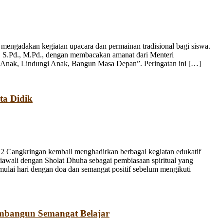
engadakan kegiatan upacara dan permainan tradisional bagi siswa.
, S.Pd., M.Pd., dengan membacakan amanat dari Menteri
 Anak, Lindungi Anak, Bangun Masa Depan”. Peringatan ini […]
ta Didik
 Cangkringan kembali menghadirkan berbagai kegiatan edukatif
iawali dengan Sholat Dhuha sebagai pembiasaan spiritual yang
emulai hari dengan doa dan semangat positif sebelum mengikuti
mbangun Semangat Belajar