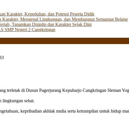
Karakter, Kepedulian, dan Potensi Peserta Didik
 Karakter, Mengenal Lingkungan, dan Membangun Semangat Belajar
iah, Tanamkan Disiplin dan Karakter Sejak Dini
LS SMP Negeri 2 Cangkringan
83
g terletak di Dusun Pagerjurang Kepuharjo Cangkringan Sleman Yog
n lingkungan sehat.
getahuan, kepribadian akhlak mulia serta ketrampilan untuk hidup mand