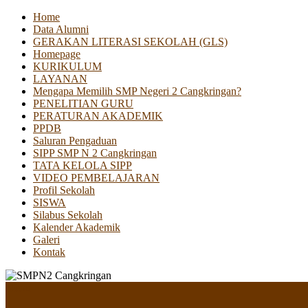
Home
Data Alumni
GERAKAN LITERASI SEKOLAH (GLS)
Homepage
KURIKULUM
LAYANAN
Mengapa Memilih SMP Negeri 2 Cangkringan?
PENELITIAN GURU
PERATURAN AKADEMIK
PPDB
Saluran Pengaduan
SIPP SMP N 2 Cangkringan
TATA KELOLA SIPP
VIDEO PEMBELAJARAN
Profil Sekolah
SISWA
Silabus Sekolah
Kalender Akademik
Galeri
Kontak
Menu