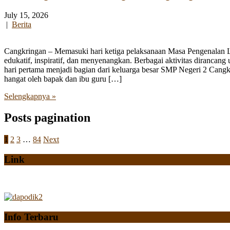
July 15, 2026
|
Berita
Cangkringan – Memasuki hari ketiga pelaksanaan Masa Pengenalan
edukatif, inspiratif, dan menyenangkan. Berbagai aktivitas diranca
hari pertama menjadi bagian dari keluarga besar SMP Negeri 2 Cangk
hangat oleh bapak dan ibu guru […]
Selengkapnya »
Posts pagination
1
2
3
…
84
Next
Link
Info Terbaru