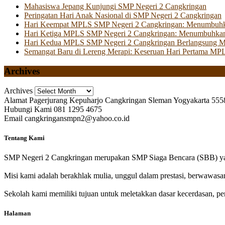
Mahasiswa Jepang Kunjungi SMP Negeri 2 Cangkringan
Peringatan Hari Anak Nasional di SMP Negeri 2 Cangkringan
Hari Keempat MPLS SMP Negeri 2 Cangkringan: Menumbuhkan 
Hari Ketiga MPLS SMP Negeri 2 Cangkringan: Menumbuhkan
Hari Kedua MPLS SMP Negeri 2 Cangkringan Berlangsung Mer
Semangat Baru di Lereng Merapi: Keseruan Hari Pertama MP
Archives
Archives
Alamat
Pagerjurang Kepuharjo Cangkringan Sleman Yogyakarta 555
Hubungi Kami
081 1295 4675
Email
cangkringansmpn2@yahoo.co.id
Tentang Kami
SMP Negeri 2 Cangkringan merupakan SMP Siaga Bencara (SBB) yan
Misi kami adalah berakhlak mulia, unggul dalam prestasi, berwawasa
Sekolah kami memiliki tujuan untuk meletakkan dasar kecerdasan, pen
Halaman