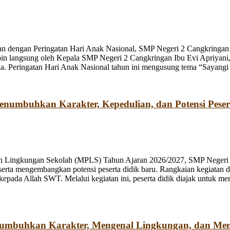
n dengan Peringatan Hari Anak Nasional, SMP Negeri 2 Cangkringan m
pin langsung oleh Kepala SMP Negeri 2 Cangkringan Ibu Evi Apriyani
. Peringatan Hari Anak Nasional tahun ini mengusung tema “Sayangi
umbuhkan Karakter, Kepedulian, dan Potensi Peser
n Lingkungan Sekolah (MPLS) Tahun Ajaran 2026/2027, SMP Negeri 2
rta mengembangkan potensi peserta didik baru. Rangkaian kegiatan d
kepada Allah SWT. Melalui kegiatan ini, peserta didik diajak untuk m
numbuhkan Karakter, Mengenal Lingkungan, dan Me