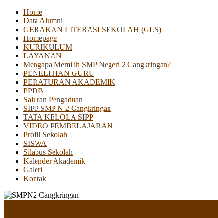
Home
Data Alumni
GERAKAN LITERASI SEKOLAH (GLS)
Homepage
KURIKULUM
LAYANAN
Mengapa Memilih SMP Negeri 2 Cangkringan?
PENELITIAN GURU
PERATURAN AKADEMIK
PPDB
Saluran Pengaduan
SIPP SMP N 2 Cangkringan
TATA KELOLA SIPP
VIDEO PEMBELAJARAN
Profil Sekolah
SISWA
Silabus Sekolah
Kalender Akademik
Galeri
Kontak
Menu