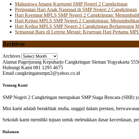
Mahasiswa Jepang Kunjungi SMP Negeri 2 Cangkringan
Peringatan Hari Anak Nasional di SMP Negeri 2 Cangkringan
Hari Keempat MPLS SMP Negeri 2 Cangkringan: Menumbuhkan 
Hari Ketiga MPLS SMP Negeri 2 Cangkringan: Menumbuhkan
Hari Kedua MPLS SMP Negeri 2 Cangkringan Berlangsung Mer
Semangat Baru di Lereng Merapi: Keseruan Hari Pertama MP
Archives
Archives
Alamat
Pagerjurang Kepuharjo Cangkringan Sleman Yogyakarta 555
Hubungi Kami
081 1295 4675
Email
cangkringansmpn2@yahoo.co.id
Tentang Kami
SMP Negeri 2 Cangkringan merupakan SMP Siaga Bencara (SBB) yan
Misi kami adalah berakhlak mulia, unggul dalam prestasi, berwawasa
Sekolah kami memiliki tujuan untuk meletakkan dasar kecerdasan, pen
Halaman