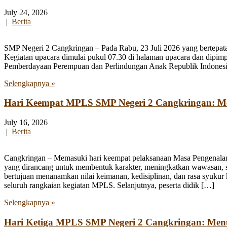
July 24, 2026
|
Berita
SMP Negeri 2 Cangkringan – Pada Rabu, 23 Juli 2026 yang bertepata
Kegiatan upacara dimulai pukul 07.30 di halaman upacara dan dipim
Pemberdayaan Perempuan dan Perlindungan Anak Republik Indonesia
Selengkapnya »
Hari Keempat MPLS SMP Negeri 2 Cangkringan: Men
July 16, 2026
|
Berita
Cangkringan – Memasuki hari keempat pelaksanaan Masa Pengenala
yang dirancang untuk membentuk karakter, meningkatkan wawasan, se
bertujuan menanamkan nilai keimanan, kedisiplinan, dan rasa syukur 
seluruh rangkaian kegiatan MPLS. Selanjutnya, peserta didik […]
Selengkapnya »
Hari Ketiga MPLS SMP Negeri 2 Cangkringan: Me