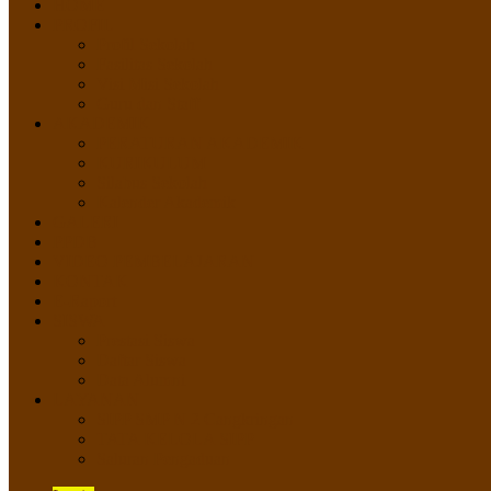
HOME
PROFIL
Profil Sekolah
Fasilitas Sekolah
Visi Misi Sekolah
Guru dan Staff
AKADEMIK
PERATURAN AKADEMIK
KURIKULUM
Silabus Sekolah
Kalender Akademik
GALERI
PPDB
VIDEO PEMBELAJARAN
KONTAK
E-Raport
SISWA
Prestasi Siswa
Daftar Siswa
Data Alumni
LAYANAN
SIPP SMP N 2 Cangkringan
TATA KELOLA SIPP
Saluran Pengaduan