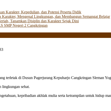
Karakter, Kepedulian, dan Potensi Peserta Didik
 Karakter, Mengenal Lingkungan, dan Membangun Semangat Belajar
iah, Tanamkan Disiplin dan Karakter Sejak Dini
LS SMP Negeri 2 Cangkringan
83
g terletak di Dusun Pagerjurang Kepuharjo Cangkringan Sleman Yog
n lingkungan sehat.
getahuan, kepribadian akhlak mulia serta ketrampilan untuk hidup mand