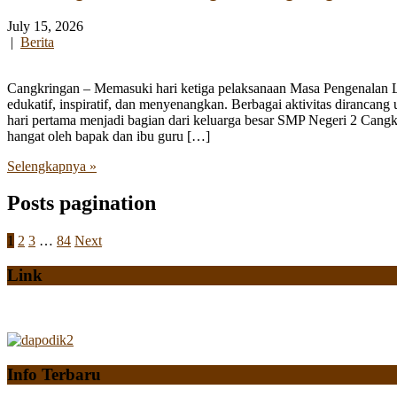
July 15, 2026
|
Berita
Cangkringan – Memasuki hari ketiga pelaksanaan Masa Pengenalan
edukatif, inspiratif, dan menyenangkan. Berbagai aktivitas diranca
hari pertama menjadi bagian dari keluarga besar SMP Negeri 2 Cangk
hangat oleh bapak dan ibu guru […]
Selengkapnya »
Posts pagination
1
2
3
…
84
Next
Link
Info Terbaru