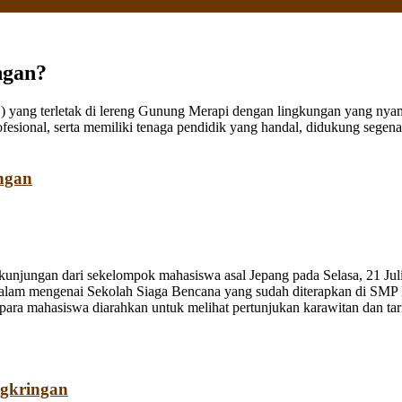
ngan?
ang terletak di lereng Gunung Merapi dengan lingkungan yang nyaman
fesional, serta memiliki tenaga pendidik yang handal, didukung sege
ngan
jungan dari sekelompok mahasiswa asal Jepang pada Selasa, 21 Juli
dalam mengenai Sekolah Siaga Bencana yang sudah diterapkan di SMP
a mahasiswa diarahkan untuk melihat pertunjukan karawitan dan tari o
ngkringan