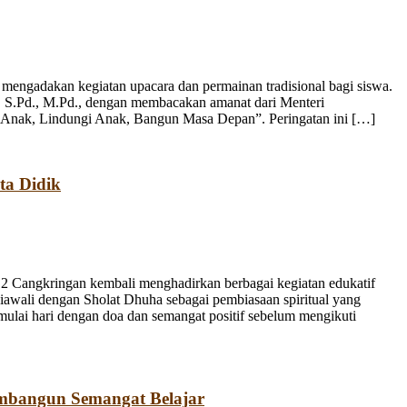
engadakan kegiatan upacara dan permainan tradisional bagi siswa.
, S.Pd., M.Pd., dengan membacakan amanat dari Menteri
 Anak, Lindungi Anak, Bangun Masa Depan”. Peringatan ini […]
ta Didik
 Cangkringan kembali menghadirkan berbagai kegiatan edukatif
iawali dengan Sholat Dhuha sebagai pembiasaan spiritual yang
emulai hari dengan doa dan semangat positif sebelum mengikuti
mbangun Semangat Belajar