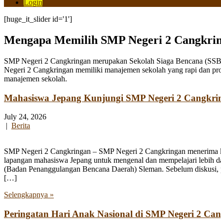
Login
[huge_it_slider id='1']
Mengapa Memilih SMP Negeri 2 Cangkri
SMP Negeri 2 Cangkringan merupakan Sekolah Siaga Bencana (SSB) y
Negeri 2 Cangkringan memiliki manajemen sekolah yang rapi dan pro
manajemen sekolah.
Mahasiswa Jepang Kunjungi SMP Negeri 2 Cangkri
July 24, 2026
|
Berita
SMP Negeri 2 Cangkringan – SMP Negeri 2 Cangkringan menerima kun
lapangan mahasiswa Jepang untuk mengenal dan mempelajari lebih 
(Badan Penanggulangan Bencana Daerah) Sleman. Sebelum diskusi, par
[…]
Selengkapnya »
Peringatan Hari Anak Nasional di SMP Negeri 2 Ca