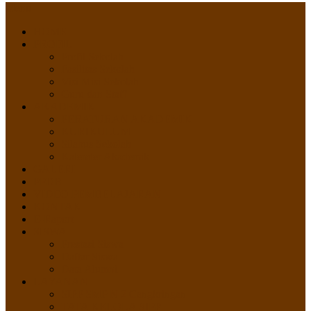
Menu
HOME
PROFIL
Profil Sekolah
Fasilitas Sekolah
Visi Misi Sekolah
Guru dan Staff
AKADEMIK
PERATURAN AKADEMIK
KURIKULUM
Silabus Sekolah
Kalender Akademik
GALERI
PPDB
VIDEO PEMBELAJARAN
KONTAK
E-Raport
SISWA
Prestasi Siswa
Daftar Siswa
Data Alumni
LAYANAN
SIPP SMP N 2 Cangkringan
TATA KELOLA SIPP