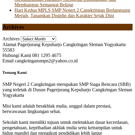
Membangun Semangat Belajar
Hari Kedua MPLS SMP Negeri 2 Cangkringan Berlangsung
Meriah, Tanamkan Disiplin dan Karakter Sejak Dini
Archives
Archives
Alamat
Pagerjurang Kepuharjo Cangkringan Sleman Yogyakarta
55583
Hubungi Kami
081 1295 4675
Email
cangkringansmpn2@yahoo.co.id
Tentang Kami
SMP Negeri 2 Cangkringan merupakan SMP Siaga Bencara (SBB)
yang terletak di Dusun Pagerjurang Kepuharjo Cangkringan Sleman
Yogyakarta
Misi kami adalah berakhlak mulia, unggul dalam prestasi,
berwawasan lingkungan sehat.
Sekolah kami memiliki tujuan untuk meletakkan dasar kecerdasan,
pengetahuan, kepribadian akhlak mulia serta ketrampilan untuk
hidup mandiri dan mengikuti pendidikan lebih lanjut