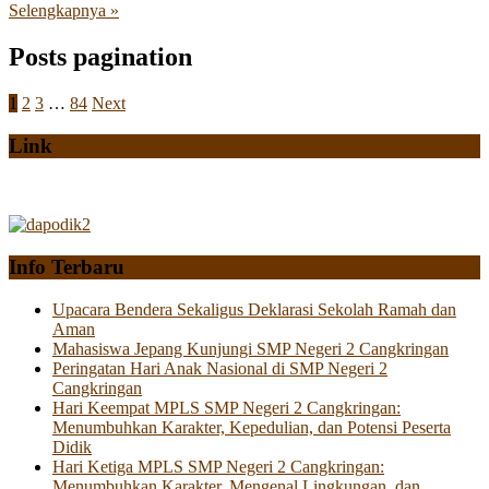
Selengkapnya »
Posts pagination
1
2
3
…
84
Next
Link
Info Terbaru
Upacara Bendera Sekaligus Deklarasi Sekolah Ramah dan
Aman
Mahasiswa Jepang Kunjungi SMP Negeri 2 Cangkringan
Peringatan Hari Anak Nasional di SMP Negeri 2
Cangkringan
Hari Keempat MPLS SMP Negeri 2 Cangkringan:
Menumbuhkan Karakter, Kepedulian, dan Potensi Peserta
Didik
Hari Ketiga MPLS SMP Negeri 2 Cangkringan:
Menumbuhkan Karakter, Mengenal Lingkungan, dan