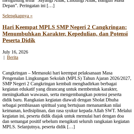
mengusung tema “Sayangi Anak, Lindungi Anak, Bangun Masa
Depan”. Peringatan ini […]
Selengkapnya »
Hari Keempat MPLS SMP Negeri 2 Cangkringan:
Menumbuhkan Karakter, Kepedulian, dan Potensi
Peserta Didik
July 16, 2026
|
Berita
Cangkringan – Memasuki hari keempat pelaksanaan Masa
Pengenalan Lingkungan Sekolah (MPLS) Tahun Ajaran 2026/2027,
SMP Negeri 2 Cangkringan kembali menghadirkan berbagai
kegiatan edukatif yang dirancang untuk membentuk karakter,
meningkatkan wawasan, serta mengembangkan potensi peserta
didik baru. Rangkaian kegiatan diawali dengan Sholat Dhuha
sebagai pembiasaan spiritual yang bertujuan menanamkan nilai
keimanan, kedisiplinan, dan rasa syukur kepada Allah SWT. Melalui
kegiatan ini, peserta didik diajak untuk memulai hari dengan doa
dan semangat positif sebelum mengikuti seluruh rangkaian kegiatan
MPLS. Selanjutnya, peserta didik […]