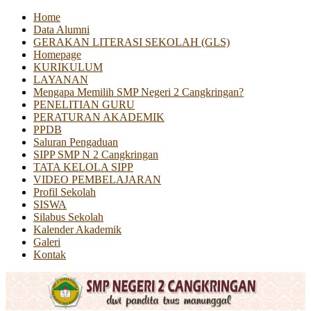
Home
Data Alumni
GERAKAN LITERASI SEKOLAH (GLS)
Homepage
KURIKULUM
LAYANAN
Mengapa Memilih SMP Negeri 2 Cangkringan?
PENELITIAN GURU
PERATURAN AKADEMIK
PPDB
Saluran Pengaduan
SIPP SMP N 2 Cangkringan
TATA KELOLA SIPP
VIDEO PEMBELAJARAN
Profil Sekolah
SISWA
Silabus Sekolah
Kalender Akademik
Galeri
Kontak