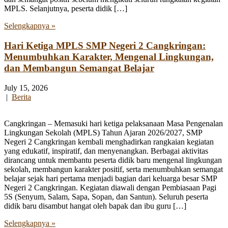
MPLS. Selanjutnya, peserta didik […]
Selengkapnya »
Hari Ketiga MPLS SMP Negeri 2 Cangkringan:
Menumbuhkan Karakter, Mengenal Lingkungan,
dan Membangun Semangat Belajar
July 15, 2026
|
Berita
Cangkringan – Memasuki hari ketiga pelaksanaan Masa Pengenalan
Lingkungan Sekolah (MPLS) Tahun Ajaran 2026/2027, SMP
Negeri 2 Cangkringan kembali menghadirkan rangkaian kegiatan
yang edukatif, inspiratif, dan menyenangkan. Berbagai aktivitas
dirancang untuk membantu peserta didik baru mengenal lingkungan
sekolah, membangun karakter positif, serta menumbuhkan semangat
belajar sejak hari pertama menjadi bagian dari keluarga besar SMP
Negeri 2 Cangkringan. Kegiatan diawali dengan Pembiasaan Pagi
5S (Senyum, Salam, Sapa, Sopan, dan Santun). Seluruh peserta
didik baru disambut hangat oleh bapak dan ibu guru […]
Selengkapnya »