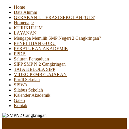
Home
Data Alumni
GERAKAN LITERASI SEKOLAH (GLS)
Homepage
KURIKULUM
LAYANAN
Mengapa Memilih SMP Negeri 2 Cangkringan?
PENELITIAN GURU
PERATURAN AKADEMIK
PPDB
Saluran Pengaduan
SIPP SMP N 2 Cangkringan
TATA KELOLA SIPP
VIDEO PEMBELAJARAN
Profil Sekolah
SISWA
Silabus Sekolah
Kalender Akademik
Galeri
Kontak
Menu