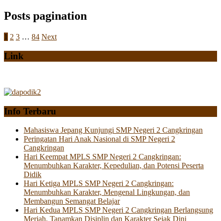
Posts pagination
1
2
3
…
84
Next
Link
Info Terbaru
Mahasiswa Jepang Kunjungi SMP Negeri 2 Cangkringan
Peringatan Hari Anak Nasional di SMP Negeri 2
Cangkringan
Hari Keempat MPLS SMP Negeri 2 Cangkringan:
Menumbuhkan Karakter, Kepedulian, dan Potensi Peserta
Didik
Hari Ketiga MPLS SMP Negeri 2 Cangkringan:
Menumbuhkan Karakter, Mengenal Lingkungan, dan
Membangun Semangat Belajar
Hari Kedua MPLS SMP Negeri 2 Cangkringan Berlangsung
Meriah, Tanamkan Disiplin dan Karakter Sejak Dini