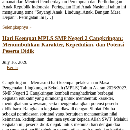
amanat dari Menteri Pemberdayaan Perempuan dan Perlindungan
Anak Republik Indonesia. Peringatan Hari Anak Nasional tahun ini
mengusung tema “Sayangi Anak, Lindungi Anak, Bangun Masa
Depan”. Peringatan ini […]
Selengkapnya »
Hari Keempat MPLS SMP Negeri 2 Cangkringan:
Menumbuhkan Karakter, Kepedulian, dan Potensi
Peserta Didik
July 16, 2026
|
Berita
Cangkringan – Memasuki hari keempat pelaksanaan Masa
Pengenalan Lingkungan Sekolah (MPLS) Tahun Ajaran 2026/2027,
SMP Negeri 2 Cangkringan kembali menghadirkan berbagai
kegiatan edukatif yang dirancang untuk membentuk karakter,
meningkatkan wawasan, serta mengembangkan potensi peserta
didik baru. Rangkaian kegiatan diawali dengan Sholat Dhuha
sebagai pembiasaan spiritual yang bertujuan menanamkan nilai
keimanan, kedisiplinan, dan rasa syukur kepada Allah SWT. Melalui
kegiatan ini, peserta didik diajak untuk memulai hari dengan doa
dan semangat positif sebelum mengikuti seluruh rangkaian kegiatan