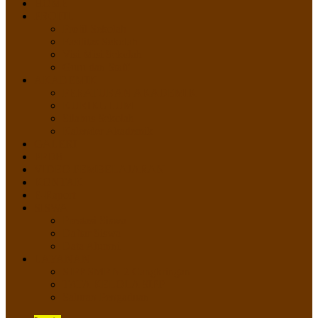
HOME
PROFIL
Profil Sekolah
Fasilitas Sekolah
Visi Misi Sekolah
Guru dan Staff
AKADEMIK
PERATURAN AKADEMIK
KURIKULUM
Silabus Sekolah
Kalender Akademik
GALERI
PPDB
VIDEO PEMBELAJARAN
KONTAK
E-Raport
SISWA
Prestasi Siswa
Daftar Siswa
Data Alumni
LAYANAN
SIPP SMP N 2 Cangkringan
TATA KELOLA SIPP
Saluran Pengaduan