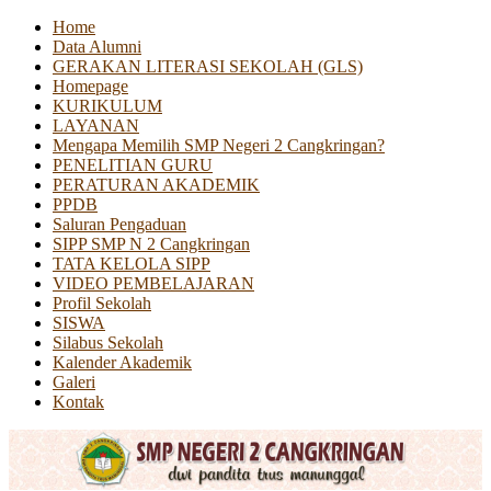
Home
Data Alumni
GERAKAN LITERASI SEKOLAH (GLS)
Homepage
KURIKULUM
LAYANAN
Mengapa Memilih SMP Negeri 2 Cangkringan?
PENELITIAN GURU
PERATURAN AKADEMIK
PPDB
Saluran Pengaduan
SIPP SMP N 2 Cangkringan
TATA KELOLA SIPP
VIDEO PEMBELAJARAN
Profil Sekolah
SISWA
Silabus Sekolah
Kalender Akademik
Galeri
Kontak