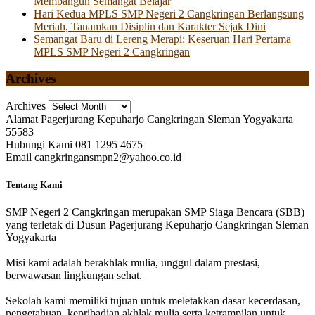
Membangun Semangat Belajar
Hari Kedua MPLS SMP Negeri 2 Cangkringan Berlangsung
Meriah, Tanamkan Disiplin dan Karakter Sejak Dini
Semangat Baru di Lereng Merapi: Keseruan Hari Pertama
MPLS SMP Negeri 2 Cangkringan
Archives
Archives
Alamat
Pagerjurang Kepuharjo Cangkringan Sleman Yogyakarta
55583
Hubungi Kami
081 1295 4675
Email
cangkringansmpn2@yahoo.co.id
Tentang Kami
SMP Negeri 2 Cangkringan merupakan SMP Siaga Bencara (SBB)
yang terletak di Dusun Pagerjurang Kepuharjo Cangkringan Sleman
Yogyakarta
Misi kami adalah berakhlak mulia, unggul dalam prestasi,
berwawasan lingkungan sehat.
Sekolah kami memiliki tujuan untuk meletakkan dasar kecerdasan,
pengetahuan, kepribadian akhlak mulia serta ketrampilan untuk