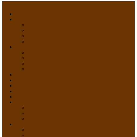
Menu
HOME
PROFIL
Profil Sekolah
Fasilitas Sekolah
Visi Misi Sekolah
Guru dan Staff
AKADEMIK
PERATURAN AKADEMIK
KURIKULUM
Silabus Sekolah
Kalender Akademik
GALERI
PPDB
VIDEO PEMBELAJARAN
KONTAK
E-Raport
SISWA
Prestasi Siswa
Daftar Siswa
Data Alumni
LAYANAN
SIPP SMP N 2 Cangkringan
TATA KELOLA SIPP