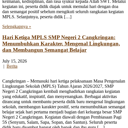
keimanan, kedisiplinan, dan rasa syukur kepada Allah SWT. Melalui
kegiatan ini, peserta didik diajak untuk memulai hari dengan doa
dan semangat positif sebelum mengikuti seluruh rangkaian kegiatan
MPLS. Selanjutnya, peserta didik […]
Selengkapnya »
Hari Ketiga MPLS SMP Negeri 2 Cangkringan:
Menumbuhkan Karakter, Mengenal Lingkungan,
dan Membangun Semangat Belajar
July 15, 2026
|
Berita
Cangkringan – Memasuki hari ketiga pelaksanaan Masa Pengenalan
Lingkungan Sekolah (MPLS) Tahun Ajaran 2026/2027, SMP
Negeri 2 Cangkringan kembali menghadirkan rangkaian kegiatan
yang edukatif, inspiratif, dan menyenangkan. Berbagai aktivitas
dirancang untuk membantu peserta didik baru mengenal lingkungan
sekolah, membangun karakter positif, serta menumbuhkan semangat
belajar sejak hari pertama menjadi bagian dari keluarga besar SMP
Negeri 2 Cangkringan. Kegiatan diawali dengan Pembiasaan Pagi
5S (Senyum, Salam, Sapa, Sopan, dan Santun). Seluruh peserta
didik baru disambut hangat oleh bapak dan ibu guru […]