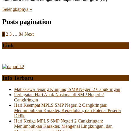
Selengkapnya »
Posts pagination
1
2
3
…
84
Next
Link
Info Terbaru
Mahasiswa Jepang Kunjungi SMP Negeri 2 Cangkringan
Peringatan Hari Anak Nasional di SMP Negeri 2
Cangkringan
Hari Keempat MPLS SMP Negeri 2 Cangkringan:
Menumbuhkan Karakter, Kepedulian, dan Potensi Peserta
Didik
Hari Ketiga MPLS SMP Negeri 2 Cangkringan:
Menumbuhkan Karakter, Mengenal Lingkungan, dan