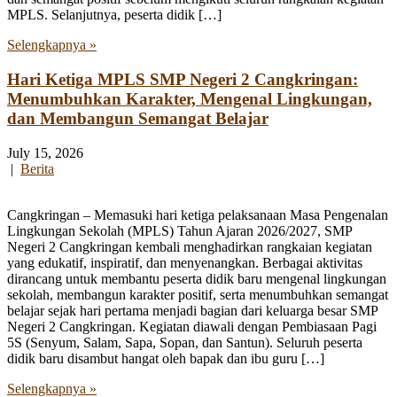
MPLS. Selanjutnya, peserta didik […]
Selengkapnya »
Hari Ketiga MPLS SMP Negeri 2 Cangkringan:
Menumbuhkan Karakter, Mengenal Lingkungan,
dan Membangun Semangat Belajar
July 15, 2026
|
Berita
Cangkringan – Memasuki hari ketiga pelaksanaan Masa Pengenalan
Lingkungan Sekolah (MPLS) Tahun Ajaran 2026/2027, SMP
Negeri 2 Cangkringan kembali menghadirkan rangkaian kegiatan
yang edukatif, inspiratif, dan menyenangkan. Berbagai aktivitas
dirancang untuk membantu peserta didik baru mengenal lingkungan
sekolah, membangun karakter positif, serta menumbuhkan semangat
belajar sejak hari pertama menjadi bagian dari keluarga besar SMP
Negeri 2 Cangkringan. Kegiatan diawali dengan Pembiasaan Pagi
5S (Senyum, Salam, Sapa, Sopan, dan Santun). Seluruh peserta
didik baru disambut hangat oleh bapak dan ibu guru […]
Selengkapnya »