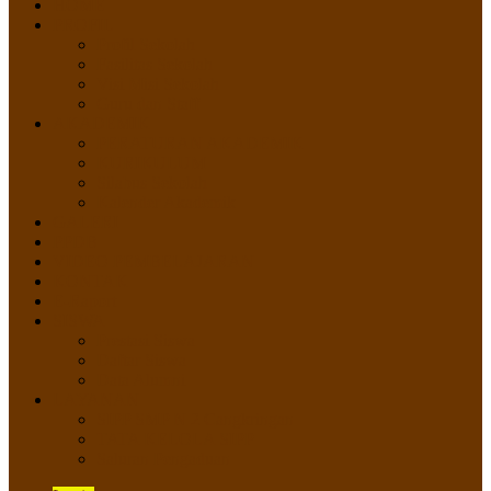
HOME
PROFIL
Profil Sekolah
Fasilitas Sekolah
Visi Misi Sekolah
Guru dan Staff
AKADEMIK
PERATURAN AKADEMIK
KURIKULUM
Silabus Sekolah
Kalender Akademik
GALERI
PPDB
VIDEO PEMBELAJARAN
KONTAK
E-Raport
SISWA
Prestasi Siswa
Daftar Siswa
Data Alumni
LAYANAN
SIPP SMP N 2 Cangkringan
TATA KELOLA SIPP
Saluran Pengaduan