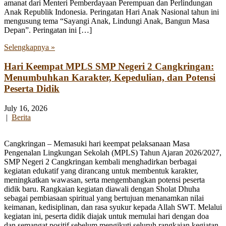
amanat dari Menteri Pemberdayaan Perempuan dan Perlindungan
Anak Republik Indonesia. Peringatan Hari Anak Nasional tahun ini
mengusung tema “Sayangi Anak, Lindungi Anak, Bangun Masa
Depan”. Peringatan ini […]
Selengkapnya »
Hari Keempat MPLS SMP Negeri 2 Cangkringan:
Menumbuhkan Karakter, Kepedulian, dan Potensi
Peserta Didik
July 16, 2026
|
Berita
Cangkringan – Memasuki hari keempat pelaksanaan Masa
Pengenalan Lingkungan Sekolah (MPLS) Tahun Ajaran 2026/2027,
SMP Negeri 2 Cangkringan kembali menghadirkan berbagai
kegiatan edukatif yang dirancang untuk membentuk karakter,
meningkatkan wawasan, serta mengembangkan potensi peserta
didik baru. Rangkaian kegiatan diawali dengan Sholat Dhuha
sebagai pembiasaan spiritual yang bertujuan menanamkan nilai
keimanan, kedisiplinan, dan rasa syukur kepada Allah SWT. Melalui
kegiatan ini, peserta didik diajak untuk memulai hari dengan doa
dan semangat positif sebelum mengikuti seluruh rangkaian kegiatan