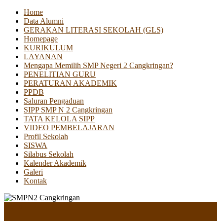
Home
Data Alumni
GERAKAN LITERASI SEKOLAH (GLS)
Homepage
KURIKULUM
LAYANAN
Mengapa Memilih SMP Negeri 2 Cangkringan?
PENELITIAN GURU
PERATURAN AKADEMIK
PPDB
Saluran Pengaduan
SIPP SMP N 2 Cangkringan
TATA KELOLA SIPP
VIDEO PEMBELAJARAN
Profil Sekolah
SISWA
Silabus Sekolah
Kalender Akademik
Galeri
Kontak
Menu