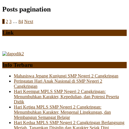
Posts pagination
1
2
3
…
84
Next
Link
Info Terbaru
Mahasiswa Jepang Kunjungi SMP Negeri 2 Cangkringan
Peringatan Hari Anak Nasional di SMP Negeri 2
Cangkringan
Hari Keempat MPLS SMP Negeri 2 Cangkringan:
Menumbuhkan Karakter, Kepedulian, dan Potensi Peserta
Didik
Hari Ketiga MPLS SMP Negeri 2 Cangkringan:
Menumbuhkan Karakter, Mengenal Lingkungan, dan
Membangun Semangat Belajar
Hari Kedua MPLS SMP Negeri 2 Cangkringan Berlangsung
Meriah, Tanamkan Disiplin dan Karakter Sejak Dini