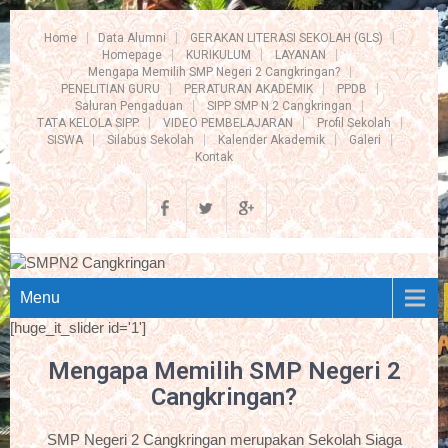
Home
Data Alumni
GERAKAN LITERASI SEKOLAH (GLS)
Homepage
KURIKULUM
LAYANAN
Mengapa Memilih SMP Negeri 2 Cangkringan?
PENELITIAN GURU
PERATURAN AKADEMIK
PPDB
Saluran Pengaduan
SIPP SMP N 2 Cangkringan
TATA KELOLA SIPP
VIDEO PEMBELAJARAN
Profil Sekolah
SISWA
Silabus Sekolah
Kalender Akademik
Galeri
Kontak
Menu
[huge_it_slider id='1']
Mengapa Memilih SMP Negeri 2
Cangkringan?
SMP Negeri 2 Cangkringan merupakan Sekolah Siaga