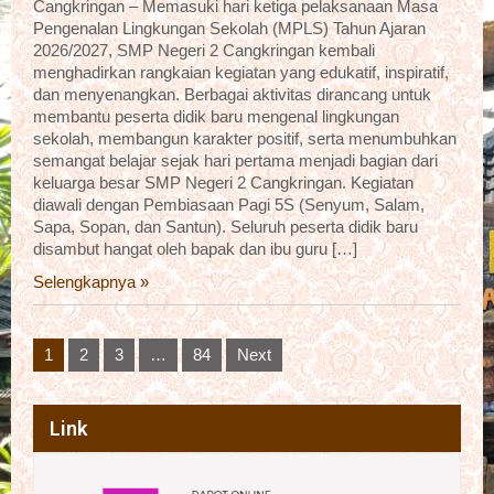
Cangkringan – Memasuki hari ketiga pelaksanaan Masa
Pengenalan Lingkungan Sekolah (MPLS) Tahun Ajaran
2026/2027, SMP Negeri 2 Cangkringan kembali
menghadirkan rangkaian kegiatan yang edukatif, inspiratif,
dan menyenangkan. Berbagai aktivitas dirancang untuk
membantu peserta didik baru mengenal lingkungan
sekolah, membangun karakter positif, serta menumbuhkan
semangat belajar sejak hari pertama menjadi bagian dari
keluarga besar SMP Negeri 2 Cangkringan. Kegiatan
diawali dengan Pembiasaan Pagi 5S (Senyum, Salam,
Sapa, Sopan, dan Santun). Seluruh peserta didik baru
disambut hangat oleh bapak dan ibu guru […]
Selengkapnya »
Posts
1
2
3
…
84
Next
pagination
Link