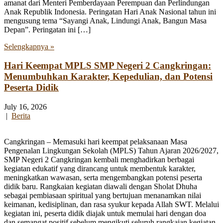
amanat dari Menteri Pemberdayaan Perempuan dan Perlindungan
Anak Republik Indonesia. Peringatan Hari Anak Nasional tahun ini
mengusung tema “Sayangi Anak, Lindungi Anak, Bangun Masa
Depan”. Peringatan ini […]
Selengkapnya »
Hari Keempat MPLS SMP Negeri 2 Cangkringan:
Menumbuhkan Karakter, Kepedulian, dan Potensi
Peserta Didik
July 16, 2026
|
Berita
Cangkringan – Memasuki hari keempat pelaksanaan Masa
Pengenalan Lingkungan Sekolah (MPLS) Tahun Ajaran 2026/2027,
SMP Negeri 2 Cangkringan kembali menghadirkan berbagai
kegiatan edukatif yang dirancang untuk membentuk karakter,
meningkatkan wawasan, serta mengembangkan potensi peserta
didik baru. Rangkaian kegiatan diawali dengan Sholat Dhuha
sebagai pembiasaan spiritual yang bertujuan menanamkan nilai
keimanan, kedisiplinan, dan rasa syukur kepada Allah SWT. Melalui
kegiatan ini, peserta didik diajak untuk memulai hari dengan doa
dan semangat positif sebelum mengikuti seluruh rangkaian kegiatan