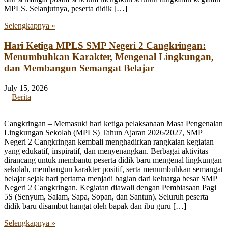
MPLS. Selanjutnya, peserta didik […]
Selengkapnya »
Hari Ketiga MPLS SMP Negeri 2 Cangkringan:
Menumbuhkan Karakter, Mengenal Lingkungan,
dan Membangun Semangat Belajar
July 15, 2026
|
Berita
Cangkringan – Memasuki hari ketiga pelaksanaan Masa Pengenalan
Lingkungan Sekolah (MPLS) Tahun Ajaran 2026/2027, SMP
Negeri 2 Cangkringan kembali menghadirkan rangkaian kegiatan
yang edukatif, inspiratif, dan menyenangkan. Berbagai aktivitas
dirancang untuk membantu peserta didik baru mengenal lingkungan
sekolah, membangun karakter positif, serta menumbuhkan semangat
belajar sejak hari pertama menjadi bagian dari keluarga besar SMP
Negeri 2 Cangkringan. Kegiatan diawali dengan Pembiasaan Pagi
5S (Senyum, Salam, Sapa, Sopan, dan Santun). Seluruh peserta
didik baru disambut hangat oleh bapak dan ibu guru […]
Selengkapnya »