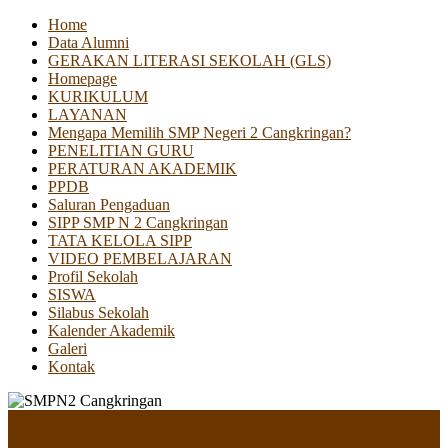
Home
Data Alumni
GERAKAN LITERASI SEKOLAH (GLS)
Homepage
KURIKULUM
LAYANAN
Mengapa Memilih SMP Negeri 2 Cangkringan?
PENELITIAN GURU
PERATURAN AKADEMIK
PPDB
Saluran Pengaduan
SIPP SMP N 2 Cangkringan
TATA KELOLA SIPP
VIDEO PEMBELAJARAN
Profil Sekolah
SISWA
Silabus Sekolah
Kalender Akademik
Galeri
Kontak
Menu