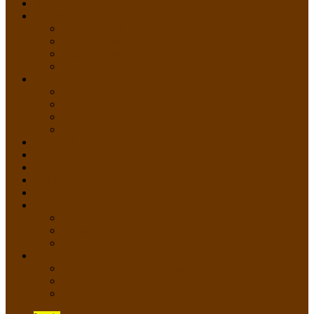
HOME
PROFIL
Profil Sekolah
Fasilitas Sekolah
Visi Misi Sekolah
Guru dan Staff
AKADEMIK
PERATURAN AKADEMIK
KURIKULUM
Silabus Sekolah
Kalender Akademik
GALERI
PPDB
VIDEO PEMBELAJARAN
KONTAK
E-Raport
SISWA
Prestasi Siswa
Daftar Siswa
Data Alumni
LAYANAN
SIPP SMP N 2 Cangkringan
TATA KELOLA SIPP
Saluran Pengaduan