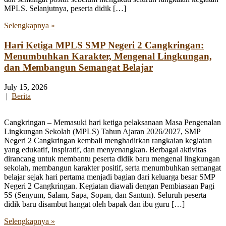
MPLS. Selanjutnya, peserta didik […]
Selengkapnya »
Hari Ketiga MPLS SMP Negeri 2 Cangkringan:
Menumbuhkan Karakter, Mengenal Lingkungan,
dan Membangun Semangat Belajar
July 15, 2026
|
Berita
Cangkringan – Memasuki hari ketiga pelaksanaan Masa Pengenalan
Lingkungan Sekolah (MPLS) Tahun Ajaran 2026/2027, SMP
Negeri 2 Cangkringan kembali menghadirkan rangkaian kegiatan
yang edukatif, inspiratif, dan menyenangkan. Berbagai aktivitas
dirancang untuk membantu peserta didik baru mengenal lingkungan
sekolah, membangun karakter positif, serta menumbuhkan semangat
belajar sejak hari pertama menjadi bagian dari keluarga besar SMP
Negeri 2 Cangkringan. Kegiatan diawali dengan Pembiasaan Pagi
5S (Senyum, Salam, Sapa, Sopan, dan Santun). Seluruh peserta
didik baru disambut hangat oleh bapak dan ibu guru […]
Selengkapnya »