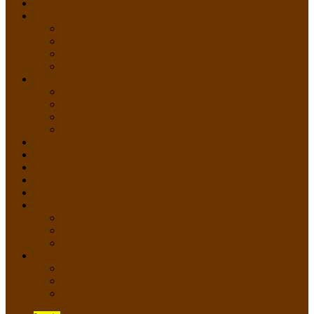
HOME
PROFIL
Profil Sekolah
Fasilitas Sekolah
Visi Misi Sekolah
Guru dan Staff
AKADEMIK
PERATURAN AKADEMIK
KURIKULUM
Silabus Sekolah
Kalender Akademik
GALERI
PPDB
VIDEO PEMBELAJARAN
KONTAK
E-Raport
SISWA
Prestasi Siswa
Daftar Siswa
Data Alumni
LAYANAN
SIPP SMP N 2 Cangkringan
TATA KELOLA SIPP
Saluran Pengaduan