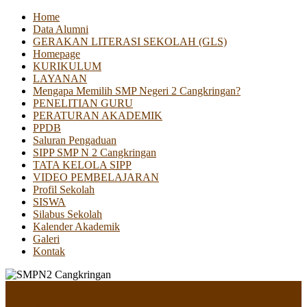
Home
Data Alumni
GERAKAN LITERASI SEKOLAH (GLS)
Homepage
KURIKULUM
LAYANAN
Mengapa Memilih SMP Negeri 2 Cangkringan?
PENELITIAN GURU
PERATURAN AKADEMIK
PPDB
Saluran Pengaduan
SIPP SMP N 2 Cangkringan
TATA KELOLA SIPP
VIDEO PEMBELAJARAN
Profil Sekolah
SISWA
Silabus Sekolah
Kalender Akademik
Galeri
Kontak
Menu