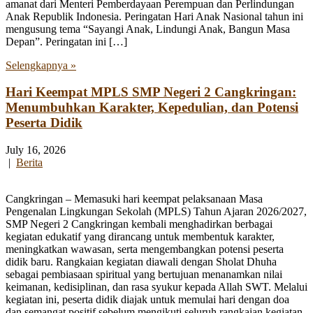
amanat dari Menteri Pemberdayaan Perempuan dan Perlindungan
Anak Republik Indonesia. Peringatan Hari Anak Nasional tahun ini
mengusung tema “Sayangi Anak, Lindungi Anak, Bangun Masa
Depan”. Peringatan ini […]
Selengkapnya »
Hari Keempat MPLS SMP Negeri 2 Cangkringan:
Menumbuhkan Karakter, Kepedulian, dan Potensi
Peserta Didik
July 16, 2026
|
Berita
Cangkringan – Memasuki hari keempat pelaksanaan Masa
Pengenalan Lingkungan Sekolah (MPLS) Tahun Ajaran 2026/2027,
SMP Negeri 2 Cangkringan kembali menghadirkan berbagai
kegiatan edukatif yang dirancang untuk membentuk karakter,
meningkatkan wawasan, serta mengembangkan potensi peserta
didik baru. Rangkaian kegiatan diawali dengan Sholat Dhuha
sebagai pembiasaan spiritual yang bertujuan menanamkan nilai
keimanan, kedisiplinan, dan rasa syukur kepada Allah SWT. Melalui
kegiatan ini, peserta didik diajak untuk memulai hari dengan doa
dan semangat positif sebelum mengikuti seluruh rangkaian kegiatan