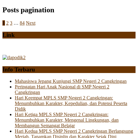
Posts pagination
1
2
3
…
84
Next
Link
Info Terbaru
Mahasiswa Jepang Kunjungi SMP Negeri 2 Cangkringan
Peringatan Hari Anak Nasional di SMP Negeri 2
Cangkringan
Hari Keempat MPLS SMP Negeri 2 Cangkringan:
Menumbuhkan Karakter, Kepedulian, dan Potensi Peserta
Didik
Hari Ketiga MPLS SMP Negeri 2 Cangkringan:
Menumbuhkan Karakter, Mengenal Lingkungan, dan
Membangun Semangat Belajar
Hari Kedua MPLS SMP Negeri 2 Cangkringan Berlangsung
Meriah, Tanamkan Disiplin dan Karakter Sejak Dini