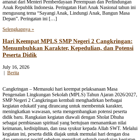
amanat dari Menteri Pemberdayaan Perempuan dan Perlindungan
Anak Republik Indonesia. Peringatan Hari Anak Nasional tahun ini
mengusung tema “Sayangi Anak, Lindungi Anak, Bangun Masa
Depan”. Peringatan ini […]
Selengkapnya »
Hari Keempat MPLS SMP Negeri 2 Cangkringan:
Menumbuhkan Karakter, Kepedulian, dan Potensi
Peserta Didik
July 16, 2026
|
Berita
Cangkringan – Memasuki hari keempat pelaksanaan Masa
Pengenalan Lingkungan Sekolah (MPLS) Tahun Ajaran 2026/2027,
SMP Negeri 2 Cangkringan kembali menghadirkan berbagai
kegiatan edukatif yang dirancang untuk membentuk karakter,
meningkatkan wawasan, serta mengembangkan potensi peserta
didik baru. Rangkaian kegiatan diawali dengan Sholat Dhuha
sebagai pembiasaan spiritual yang bertujuan menanamkan nilai
keimanan, kedisiplinan, dan rasa syukur kepada Allah SWT. Melalui
kegiatan ini, peserta didik diajak untuk memulai hari dengan doa
dan semangat positif sebelum mengikuti seluruh rangkaian kegiatan