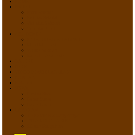
HOME
PROFIL
Profil Sekolah
Fasilitas Sekolah
Visi Misi Sekolah
Guru dan Staff
AKADEMIK
PERATURAN AKADEMIK
KURIKULUM
Silabus Sekolah
Kalender Akademik
GALERI
PPDB
VIDEO PEMBELAJARAN
KONTAK
E-Raport
SISWA
Prestasi Siswa
Daftar Siswa
Data Alumni
LAYANAN
SIPP SMP N 2 Cangkringan
TATA KELOLA SIPP
Saluran Pengaduan