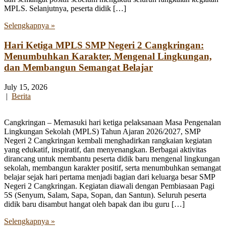
MPLS. Selanjutnya, peserta didik […]
Selengkapnya »
Hari Ketiga MPLS SMP Negeri 2 Cangkringan:
Menumbuhkan Karakter, Mengenal Lingkungan,
dan Membangun Semangat Belajar
July 15, 2026
|
Berita
Cangkringan – Memasuki hari ketiga pelaksanaan Masa Pengenalan
Lingkungan Sekolah (MPLS) Tahun Ajaran 2026/2027, SMP
Negeri 2 Cangkringan kembali menghadirkan rangkaian kegiatan
yang edukatif, inspiratif, dan menyenangkan. Berbagai aktivitas
dirancang untuk membantu peserta didik baru mengenal lingkungan
sekolah, membangun karakter positif, serta menumbuhkan semangat
belajar sejak hari pertama menjadi bagian dari keluarga besar SMP
Negeri 2 Cangkringan. Kegiatan diawali dengan Pembiasaan Pagi
5S (Senyum, Salam, Sapa, Sopan, dan Santun). Seluruh peserta
didik baru disambut hangat oleh bapak dan ibu guru […]
Selengkapnya »