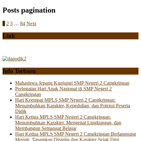
Posts pagination
1
2
3
…
84
Next
Link
Info Terbaru
Mahasiswa Jepang Kunjungi SMP Negeri 2 Cangkringan
Peringatan Hari Anak Nasional di SMP Negeri 2
Cangkringan
Hari Keempat MPLS SMP Negeri 2 Cangkringan:
Menumbuhkan Karakter, Kepedulian, dan Potensi Peserta
Didik
Hari Ketiga MPLS SMP Negeri 2 Cangkringan:
Menumbuhkan Karakter, Mengenal Lingkungan, dan
Membangun Semangat Belajar
Hari Kedua MPLS SMP Negeri 2 Cangkringan Berlangsung
Meriah, Tanamkan Disiplin dan Karakter Sejak Dini