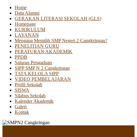
Home
Data Alumni
GERAKAN LITERASI SEKOLAH (GLS)
Homepage
KURIKULUM
LAYANAN
Mengapa Memilih SMP Negeri 2 Cangkringan?
PENELITIAN GURU
PERATURAN AKADEMIK
PPDB
Saluran Pengaduan
SIPP SMP N 2 Cangkringan
TATA KELOLA SIPP
VIDEO PEMBELAJARAN
Profil Sekolah
SISWA
Silabus Sekolah
Kalender Akademik
Galeri
Kontak
Menu