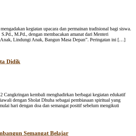
engadakan kegiatan upacara dan permainan tradisional bagi siswa.
, S.Pd., M.Pd., dengan membacakan amanat dari Menteri
 Anak, Lindungi Anak, Bangun Masa Depan”. Peringatan ini […]
ta Didik
 Cangkringan kembali menghadirkan berbagai kegiatan edukatif
iawali dengan Sholat Dhuha sebagai pembiasaan spiritual yang
emulai hari dengan doa dan semangat positif sebelum mengikuti
mbangun Semangat Belajar