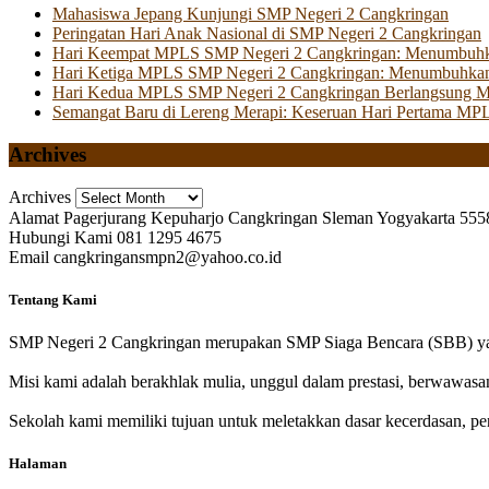
Mahasiswa Jepang Kunjungi SMP Negeri 2 Cangkringan
Peringatan Hari Anak Nasional di SMP Negeri 2 Cangkringan
Hari Keempat MPLS SMP Negeri 2 Cangkringan: Menumbuhkan 
Hari Ketiga MPLS SMP Negeri 2 Cangkringan: Menumbuhkan
Hari Kedua MPLS SMP Negeri 2 Cangkringan Berlangsung Mer
Semangat Baru di Lereng Merapi: Keseruan Hari Pertama MP
Archives
Archives
Alamat
Pagerjurang Kepuharjo Cangkringan Sleman Yogyakarta 555
Hubungi Kami
081 1295 4675
Email
cangkringansmpn2@yahoo.co.id
Tentang Kami
SMP Negeri 2 Cangkringan merupakan SMP Siaga Bencara (SBB) yan
Misi kami adalah berakhlak mulia, unggul dalam prestasi, berwawasa
Sekolah kami memiliki tujuan untuk meletakkan dasar kecerdasan, pen
Halaman