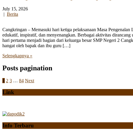
July 15, 2026
|
Berita
Cangkringan – Memasuki hari ketiga pelaksanaan Masa Pengenalan
edukatif, inspiratif, dan menyenangkan. Berbagai aktivitas diranca
hari pertama menjadi bagian dari keluarga besar SMP Negeri 2 Cangk
hangat oleh bapak dan ibu guru […]
Selengkapnya »
Posts pagination
1
2
3
…
84
Next
Link
Info Terbaru