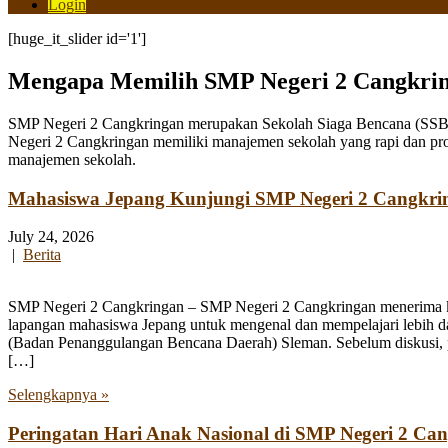
Login
[huge_it_slider id='1']
Mengapa Memilih SMP Negeri 2 Cangkri
SMP Negeri 2 Cangkringan merupakan Sekolah Siaga Bencana (SSB) y
Negeri 2 Cangkringan memiliki manajemen sekolah yang rapi dan pro
manajemen sekolah.
Mahasiswa Jepang Kunjungi SMP Negeri 2 Cangkri
July 24, 2026
|
Berita
SMP Negeri 2 Cangkringan – SMP Negeri 2 Cangkringan menerima kun
lapangan mahasiswa Jepang untuk mengenal dan mempelajari lebih 
(Badan Penanggulangan Bencana Daerah) Sleman. Sebelum diskusi, par
[…]
Selengkapnya »
Peringatan Hari Anak Nasional di SMP Negeri 2 Ca