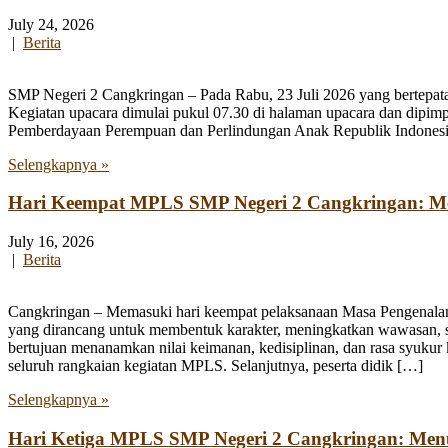
July 24, 2026
|
Berita
SMP Negeri 2 Cangkringan – Pada Rabu, 23 Juli 2026 yang bertepata
Kegiatan upacara dimulai pukul 07.30 di halaman upacara dan dipim
Pemberdayaan Perempuan dan Perlindungan Anak Republik Indonesia
Selengkapnya »
Hari Keempat MPLS SMP Negeri 2 Cangkringan: Men
July 16, 2026
|
Berita
Cangkringan – Memasuki hari keempat pelaksanaan Masa Pengenala
yang dirancang untuk membentuk karakter, meningkatkan wawasan, se
bertujuan menanamkan nilai keimanan, kedisiplinan, dan rasa syukur 
seluruh rangkaian kegiatan MPLS. Selanjutnya, peserta didik […]
Selengkapnya »
Hari Ketiga MPLS SMP Negeri 2 Cangkringan: Me