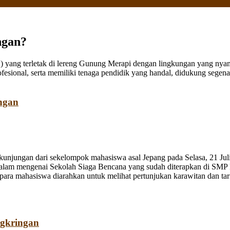
ngan?
ang terletak di lereng Gunung Merapi dengan lingkungan yang nyaman
fesional, serta memiliki tenaga pendidik yang handal, didukung sege
ngan
jungan dari sekelompok mahasiswa asal Jepang pada Selasa, 21 Juli
dalam mengenai Sekolah Siaga Bencana yang sudah diterapkan di SMP
a mahasiswa diarahkan untuk melihat pertunjukan karawitan dan tari o
ngkringan