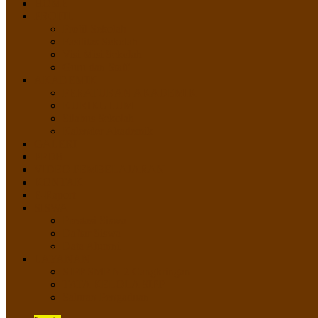
HOME
PROFIL
Profil Sekolah
Fasilitas Sekolah
Visi Misi Sekolah
Guru dan Staff
AKADEMIK
PERATURAN AKADEMIK
KURIKULUM
Silabus Sekolah
Kalender Akademik
GALERI
PPDB
VIDEO PEMBELAJARAN
KONTAK
E-Raport
SISWA
Prestasi Siswa
Daftar Siswa
Data Alumni
LAYANAN
SIPP SMP N 2 Cangkringan
TATA KELOLA SIPP
Saluran Pengaduan