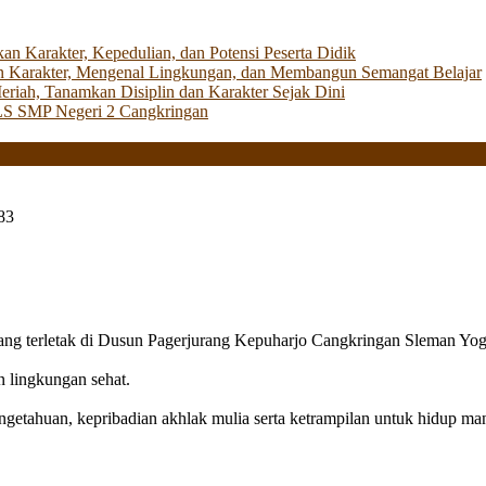
Karakter, Kepedulian, dan Potensi Peserta Didik
 Karakter, Mengenal Lingkungan, dan Membangun Semangat Belajar
iah, Tanamkan Disiplin dan Karakter Sejak Dini
LS SMP Negeri 2 Cangkringan
83
g terletak di Dusun Pagerjurang Kepuharjo Cangkringan Sleman Yog
n lingkungan sehat.
getahuan, kepribadian akhlak mulia serta ketrampilan untuk hidup mand