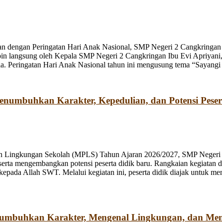
n dengan Peringatan Hari Anak Nasional, SMP Negeri 2 Cangkringan m
pin langsung oleh Kepala SMP Negeri 2 Cangkringan Ibu Evi Apriyani
. Peringatan Hari Anak Nasional tahun ini mengusung tema “Sayangi
umbuhkan Karakter, Kepedulian, dan Potensi Peser
n Lingkungan Sekolah (MPLS) Tahun Ajaran 2026/2027, SMP Negeri 2
rta mengembangkan potensi peserta didik baru. Rangkaian kegiatan d
kepada Allah SWT. Melalui kegiatan ini, peserta didik diajak untuk m
numbuhkan Karakter, Mengenal Lingkungan, dan Me