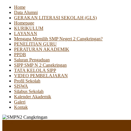
Home
Data Alumni
GERAKAN LITERASI SEKOLAH (GLS)
Homepage
KURIKULUM
LAYANAN
Mengapa Memilih SMP Negeri 2 Cangkringan?
PENELITIAN GURU
PERATURAN AKADEMIK
PPDB
Saluran Pengaduan
SIPP SMP N 2 Cangkringan
TATA KELOLA SIPP
VIDEO PEMBELAJARAN
Profil Sekolah
SISWA
Silabus Sekolah
Kalender Akademik
Galeri
Kontak
Menu