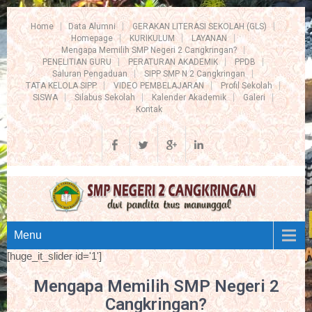
Home
Data Alumni
GERAKAN LITERASI SEKOLAH (GLS)
Homepage
KURIKULUM
LAYANAN
Mengapa Memilih SMP Negeri 2 Cangkringan?
PENELITIAN GURU
PERATURAN AKADEMIK
PPDB
Saluran Pengaduan
SIPP SMP N 2 Cangkringan
TATA KELOLA SIPP
VIDEO PEMBELAJARAN
Profil Sekolah
SISWA
Silabus Sekolah
Kalender Akademik
Galeri
Kontak
Menu
[huge_it_slider id='1']
Mengapa Memilih SMP Negeri 2
Cangkringan?