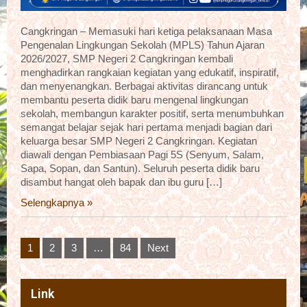
Cangkringan – Memasuki hari ketiga pelaksanaan Masa
Pengenalan Lingkungan Sekolah (MPLS) Tahun Ajaran
2026/2027, SMP Negeri 2 Cangkringan kembali
menghadirkan rangkaian kegiatan yang edukatif, inspiratif,
dan menyenangkan. Berbagai aktivitas dirancang untuk
membantu peserta didik baru mengenal lingkungan
sekolah, membangun karakter positif, serta menumbuhkan
semangat belajar sejak hari pertama menjadi bagian dari
keluarga besar SMP Negeri 2 Cangkringan. Kegiatan
diawali dengan Pembiasaan Pagi 5S (Senyum, Salam,
Sapa, Sopan, dan Santun). Seluruh peserta didik baru
disambut hangat oleh bapak dan ibu guru […]
Selengkapnya »
Posts
1
2
3
…
84
Next
pagination
Link