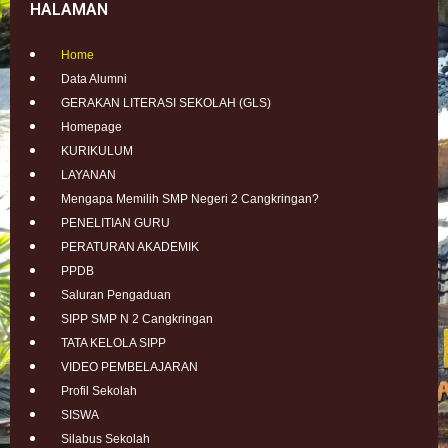
HALAMAN
Home
Data Alumni
GERAKAN LITERASI SEKOLAH (GLS)
Homepage
KURIKULUM
LAYANAN
Mengapa Memilih SMP Negeri 2 Cangkringan?
PENELITIAN GURU
PERATURAN AKADEMIK
PPDB
Saluran Pengaduan
SIPP SMP N 2 Cangkringan
TATA KELOLA SIPP
VIDEO PEMBELAJARAN
Profil Sekolah
SISWA
Silabus Sekolah