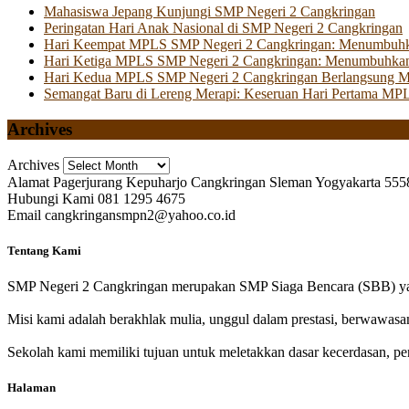
Mahasiswa Jepang Kunjungi SMP Negeri 2 Cangkringan
Peringatan Hari Anak Nasional di SMP Negeri 2 Cangkringan
Hari Keempat MPLS SMP Negeri 2 Cangkringan: Menumbuhkan 
Hari Ketiga MPLS SMP Negeri 2 Cangkringan: Menumbuhkan
Hari Kedua MPLS SMP Negeri 2 Cangkringan Berlangsung Mer
Semangat Baru di Lereng Merapi: Keseruan Hari Pertama MP
Archives
Archives
Alamat
Pagerjurang Kepuharjo Cangkringan Sleman Yogyakarta 555
Hubungi Kami
081 1295 4675
Email
cangkringansmpn2@yahoo.co.id
Tentang Kami
SMP Negeri 2 Cangkringan merupakan SMP Siaga Bencara (SBB) yan
Misi kami adalah berakhlak mulia, unggul dalam prestasi, berwawasa
Sekolah kami memiliki tujuan untuk meletakkan dasar kecerdasan, pen
Halaman