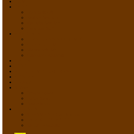
HOME
PROFIL
Profil Sekolah
Fasilitas Sekolah
Visi Misi Sekolah
Guru dan Staff
AKADEMIK
PERATURAN AKADEMIK
KURIKULUM
Silabus Sekolah
Kalender Akademik
GALERI
PPDB
VIDEO PEMBELAJARAN
KONTAK
E-Raport
SISWA
Prestasi Siswa
Daftar Siswa
Data Alumni
LAYANAN
SIPP SMP N 2 Cangkringan
TATA KELOLA SIPP
Saluran Pengaduan