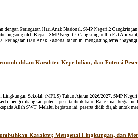
n dengan Peringatan Hari Anak Nasional, SMP Negeri 2 Cangkringan m
pin langsung oleh Kepala SMP Negeri 2 Cangkringan Ibu Evi Apriyani
. Peringatan Hari Anak Nasional tahun ini mengusung tema “Sayangi
umbuhkan Karakter, Kepedulian, dan Potensi Peser
n Lingkungan Sekolah (MPLS) Tahun Ajaran 2026/2027, SMP Negeri 2
rta mengembangkan potensi peserta didik baru. Rangkaian kegiatan d
kepada Allah SWT. Melalui kegiatan ini, peserta didik diajak untuk m
numbuhkan Karakter, Mengenal Lingkungan, dan Me