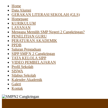
Home
Data Alumni
GERAKAN LITERASI SEKOLAH (GLS)
Homepage
KURIKULUM
LAYANAN
Mengapa Memilih SMP Negeri 2 Cangkringan?
PENELITIAN GURU
PERATURAN AKADEMIK
PPDB
Saluran Pengaduan
SIPP SMP N 2 Cangkringan
TATA KELOLA SIPP
VIDEO PEMBELAJARAN
Profil Sekolah
SISWA
Silabus Sekolah
Kalender Akademik
Galeri
Kontak
Menu