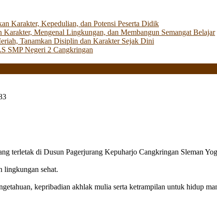
Karakter, Kepedulian, dan Potensi Peserta Didik
 Karakter, Mengenal Lingkungan, dan Membangun Semangat Belajar
iah, Tanamkan Disiplin dan Karakter Sejak Dini
LS SMP Negeri 2 Cangkringan
83
g terletak di Dusun Pagerjurang Kepuharjo Cangkringan Sleman Yog
n lingkungan sehat.
getahuan, kepribadian akhlak mulia serta ketrampilan untuk hidup mand