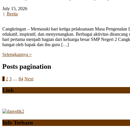
July 15, 2026
|
Berita
Cangkringan – Memasuki hari ketiga pelaksanaan Masa Pengenalan
edukatif, inspiratif, dan menyenangkan. Berbagai aktivitas diranca
hari pertama menjadi bagian dari keluarga besar SMP Negeri 2 Cangk
hangat oleh bapak dan ibu guru […]
Selengkapnya »
Posts pagination
1
2
3
…
84
Next
Link
Info Terbaru