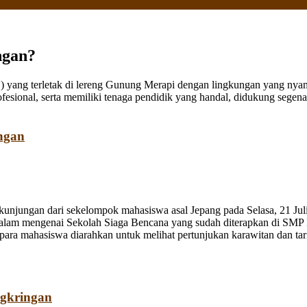
ngan?
ang terletak di lereng Gunung Merapi dengan lingkungan yang nyaman
fesional, serta memiliki tenaga pendidik yang handal, didukung sege
ngan
jungan dari sekelompok mahasiswa asal Jepang pada Selasa, 21 Juli
dalam mengenai Sekolah Siaga Bencana yang sudah diterapkan di SMP
a mahasiswa diarahkan untuk melihat pertunjukan karawitan dan tari o
ngkringan