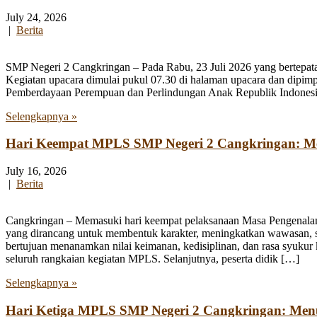
July 24, 2026
|
Berita
SMP Negeri 2 Cangkringan – Pada Rabu, 23 Juli 2026 yang bertepata
Kegiatan upacara dimulai pukul 07.30 di halaman upacara dan dipim
Pemberdayaan Perempuan dan Perlindungan Anak Republik Indonesia
Selengkapnya »
Hari Keempat MPLS SMP Negeri 2 Cangkringan: Men
July 16, 2026
|
Berita
Cangkringan – Memasuki hari keempat pelaksanaan Masa Pengenala
yang dirancang untuk membentuk karakter, meningkatkan wawasan, se
bertujuan menanamkan nilai keimanan, kedisiplinan, dan rasa syukur 
seluruh rangkaian kegiatan MPLS. Selanjutnya, peserta didik […]
Selengkapnya »
Hari Ketiga MPLS SMP Negeri 2 Cangkringan: Me