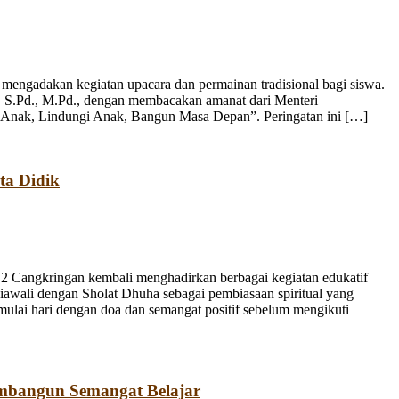
engadakan kegiatan upacara dan permainan tradisional bagi siswa.
, S.Pd., M.Pd., dengan membacakan amanat dari Menteri
 Anak, Lindungi Anak, Bangun Masa Depan”. Peringatan ini […]
ta Didik
 Cangkringan kembali menghadirkan berbagai kegiatan edukatif
iawali dengan Sholat Dhuha sebagai pembiasaan spiritual yang
emulai hari dengan doa dan semangat positif sebelum mengikuti
mbangun Semangat Belajar