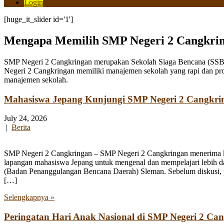
Login
[huge_it_slider id='1']
Mengapa Memilih SMP Negeri 2 Cangkri
SMP Negeri 2 Cangkringan merupakan Sekolah Siaga Bencana (SSB) y
Negeri 2 Cangkringan memiliki manajemen sekolah yang rapi dan pro
manajemen sekolah.
Mahasiswa Jepang Kunjungi SMP Negeri 2 Cangkri
July 24, 2026
|
Berita
SMP Negeri 2 Cangkringan – SMP Negeri 2 Cangkringan menerima kun
lapangan mahasiswa Jepang untuk mengenal dan mempelajari lebih 
(Badan Penanggulangan Bencana Daerah) Sleman. Sebelum diskusi, par
[…]
Selengkapnya »
Peringatan Hari Anak Nasional di SMP Negeri 2 Ca