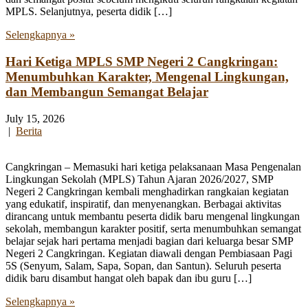
MPLS. Selanjutnya, peserta didik […]
Selengkapnya »
Hari Ketiga MPLS SMP Negeri 2 Cangkringan:
Menumbuhkan Karakter, Mengenal Lingkungan,
dan Membangun Semangat Belajar
July 15, 2026
|
Berita
Cangkringan – Memasuki hari ketiga pelaksanaan Masa Pengenalan
Lingkungan Sekolah (MPLS) Tahun Ajaran 2026/2027, SMP
Negeri 2 Cangkringan kembali menghadirkan rangkaian kegiatan
yang edukatif, inspiratif, dan menyenangkan. Berbagai aktivitas
dirancang untuk membantu peserta didik baru mengenal lingkungan
sekolah, membangun karakter positif, serta menumbuhkan semangat
belajar sejak hari pertama menjadi bagian dari keluarga besar SMP
Negeri 2 Cangkringan. Kegiatan diawali dengan Pembiasaan Pagi
5S (Senyum, Salam, Sapa, Sopan, dan Santun). Seluruh peserta
didik baru disambut hangat oleh bapak dan ibu guru […]
Selengkapnya »