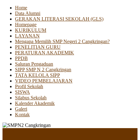
Home
Data Alumni
GERAKAN LITERASI SEKOLAH (GLS)
Homepage
KURIKULUM
LAYANAN
Mengapa Memilih SMP Negeri 2 Cangkringan?
PENELITIAN GURU
PERATURAN AKADEMIK
PPDB
Saluran Pengaduan
SIPP SMP N 2 Cangkringan
TATA KELOLA SIPP
VIDEO PEMBELAJARAN
Profil Sekolah
SISWA
Silabus Sekolah
Kalender Akademik
Galeri
Kontak
Menu