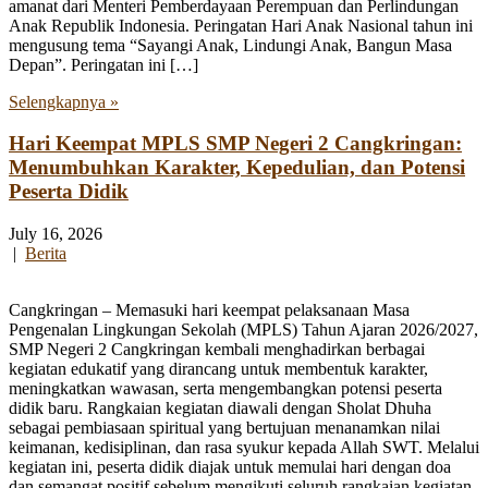
amanat dari Menteri Pemberdayaan Perempuan dan Perlindungan
Anak Republik Indonesia. Peringatan Hari Anak Nasional tahun ini
mengusung tema “Sayangi Anak, Lindungi Anak, Bangun Masa
Depan”. Peringatan ini […]
Selengkapnya »
Hari Keempat MPLS SMP Negeri 2 Cangkringan:
Menumbuhkan Karakter, Kepedulian, dan Potensi
Peserta Didik
July 16, 2026
|
Berita
Cangkringan – Memasuki hari keempat pelaksanaan Masa
Pengenalan Lingkungan Sekolah (MPLS) Tahun Ajaran 2026/2027,
SMP Negeri 2 Cangkringan kembali menghadirkan berbagai
kegiatan edukatif yang dirancang untuk membentuk karakter,
meningkatkan wawasan, serta mengembangkan potensi peserta
didik baru. Rangkaian kegiatan diawali dengan Sholat Dhuha
sebagai pembiasaan spiritual yang bertujuan menanamkan nilai
keimanan, kedisiplinan, dan rasa syukur kepada Allah SWT. Melalui
kegiatan ini, peserta didik diajak untuk memulai hari dengan doa
dan semangat positif sebelum mengikuti seluruh rangkaian kegiatan