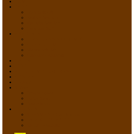
HOME
PROFIL
Profil Sekolah
Fasilitas Sekolah
Visi Misi Sekolah
Guru dan Staff
AKADEMIK
PERATURAN AKADEMIK
KURIKULUM
Silabus Sekolah
Kalender Akademik
GALERI
PPDB
VIDEO PEMBELAJARAN
KONTAK
E-Raport
SISWA
Prestasi Siswa
Daftar Siswa
Data Alumni
LAYANAN
SIPP SMP N 2 Cangkringan
TATA KELOLA SIPP
Saluran Pengaduan