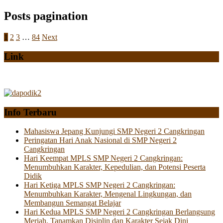
Posts pagination
1
2
3
…
84
Next
Link
Info Terbaru
Mahasiswa Jepang Kunjungi SMP Negeri 2 Cangkringan
Peringatan Hari Anak Nasional di SMP Negeri 2
Cangkringan
Hari Keempat MPLS SMP Negeri 2 Cangkringan:
Menumbuhkan Karakter, Kepedulian, dan Potensi Peserta
Didik
Hari Ketiga MPLS SMP Negeri 2 Cangkringan:
Menumbuhkan Karakter, Mengenal Lingkungan, dan
Membangun Semangat Belajar
Hari Kedua MPLS SMP Negeri 2 Cangkringan Berlangsung
Meriah, Tanamkan Disiplin dan Karakter Sejak Dini