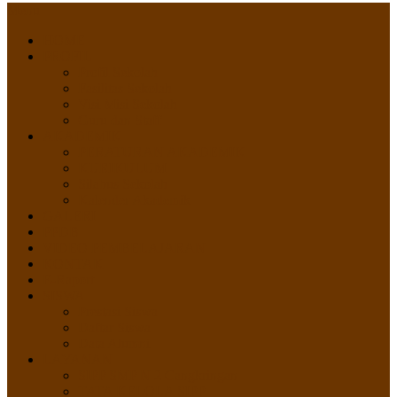
Menu
HOME
PROFIL
Profil Sekolah
Fasilitas Sekolah
Visi Misi Sekolah
Guru dan Staff
AKADEMIK
PERATURAN AKADEMIK
KURIKULUM
Silabus Sekolah
Kalender Akademik
GALERI
PPDB
VIDEO PEMBELAJARAN
KONTAK
E-Raport
SISWA
Prestasi Siswa
Daftar Siswa
Data Alumni
LAYANAN
SIPP SMP N 2 Cangkringan
TATA KELOLA SIPP