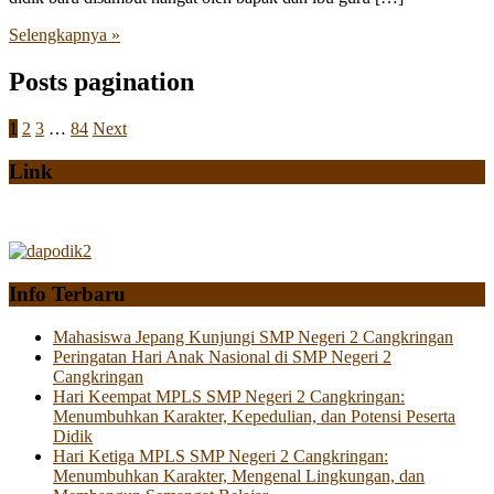
Selengkapnya »
Posts pagination
1
2
3
…
84
Next
Link
Info Terbaru
Mahasiswa Jepang Kunjungi SMP Negeri 2 Cangkringan
Peringatan Hari Anak Nasional di SMP Negeri 2
Cangkringan
Hari Keempat MPLS SMP Negeri 2 Cangkringan:
Menumbuhkan Karakter, Kepedulian, dan Potensi Peserta
Didik
Hari Ketiga MPLS SMP Negeri 2 Cangkringan:
Menumbuhkan Karakter, Mengenal Lingkungan, dan