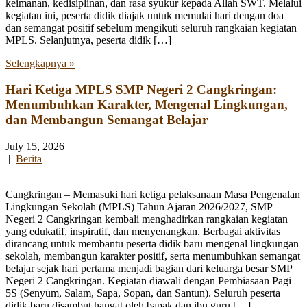
keimanan, kedisiplinan, dan rasa syukur kepada Allah SWT. Melalui
kegiatan ini, peserta didik diajak untuk memulai hari dengan doa
dan semangat positif sebelum mengikuti seluruh rangkaian kegiatan
MPLS. Selanjutnya, peserta didik […]
Selengkapnya »
Hari Ketiga MPLS SMP Negeri 2 Cangkringan:
Menumbuhkan Karakter, Mengenal Lingkungan,
dan Membangun Semangat Belajar
July 15, 2026
|
Berita
Cangkringan – Memasuki hari ketiga pelaksanaan Masa Pengenalan
Lingkungan Sekolah (MPLS) Tahun Ajaran 2026/2027, SMP
Negeri 2 Cangkringan kembali menghadirkan rangkaian kegiatan
yang edukatif, inspiratif, dan menyenangkan. Berbagai aktivitas
dirancang untuk membantu peserta didik baru mengenal lingkungan
sekolah, membangun karakter positif, serta menumbuhkan semangat
belajar sejak hari pertama menjadi bagian dari keluarga besar SMP
Negeri 2 Cangkringan. Kegiatan diawali dengan Pembiasaan Pagi
5S (Senyum, Salam, Sapa, Sopan, dan Santun). Seluruh peserta
didik baru disambut hangat oleh bapak dan ibu guru […]