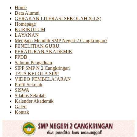
Home
Data Alumni
GERAKAN LITERASI SEKOLAH (GLS)
Homepage
KURIKULUM
LAYANAN
Mengapa Memilih SMP Negeri 2 Cangkringan?
PENELITIAN GURU
PERATURAN AKADEMIK
PPDB
Saluran Pengaduan
SIPP SMP N 2 Cangkringan
TATA KELOLA SIPP
VIDEO PEMBELAJARAN
Profil Sekolah
SISWA
Silabus Sekolah
Kalender Akademik
Galeri
Kontak