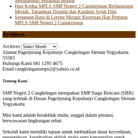
Membangun Semangat Belajar
Hari Kedua MPLS SMP Negeri 2 Cangkringan Berlangsung
Meriah, Tanamkan Disiplin dan Karakter Sejak Dini
Semangat Baru di Lereng Merapi: Keseruan Hari Pertama
MPLS SMP Negeri 2 Cangkringan
Archives
Archives
Alamat
Pagerjurang Kepuharjo Cangkringan Sleman Yogyakarta
55583
Hubungi Kami
081 1295 4675
Email
cangkringansmpn2@yahoo.co.id
Tentang Kami
SMP Negeri 2 Cangkringan merupakan SMP Siaga Bencara (SBB)
yang terletak di Dusun Pagerjurang Kepuharjo Cangkringan Sleman
Yogyakarta
Misi kami adalah berakhlak mulia, unggul dalam prestasi,
berwawasan lingkungan sehat.
Sekolah kami memiliki tujuan untuk meletakkan dasar kecerdasan,
pengetahuan, kepribadian akhlak mulia serta ketrampilan untuk