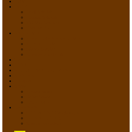
HOME
PROFIL
Profil Sekolah
Fasilitas Sekolah
Visi Misi Sekolah
Guru dan Staff
AKADEMIK
PERATURAN AKADEMIK
KURIKULUM
Silabus Sekolah
Kalender Akademik
GALERI
PPDB
VIDEO PEMBELAJARAN
KONTAK
E-Raport
SISWA
Prestasi Siswa
Daftar Siswa
Data Alumni
LAYANAN
SIPP SMP N 2 Cangkringan
TATA KELOLA SIPP
Saluran Pengaduan