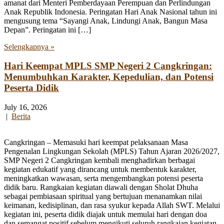
amanat dari Menteri Pemberdayaan Perempuan dan Perlindungan
Anak Republik Indonesia. Peringatan Hari Anak Nasional tahun ini
mengusung tema “Sayangi Anak, Lindungi Anak, Bangun Masa
Depan”. Peringatan ini […]
Selengkapnya »
Hari Keempat MPLS SMP Negeri 2 Cangkringan:
Menumbuhkan Karakter, Kepedulian, dan Potensi
Peserta Didik
July 16, 2026
|
Berita
Cangkringan – Memasuki hari keempat pelaksanaan Masa
Pengenalan Lingkungan Sekolah (MPLS) Tahun Ajaran 2026/2027,
SMP Negeri 2 Cangkringan kembali menghadirkan berbagai
kegiatan edukatif yang dirancang untuk membentuk karakter,
meningkatkan wawasan, serta mengembangkan potensi peserta
didik baru. Rangkaian kegiatan diawali dengan Sholat Dhuha
sebagai pembiasaan spiritual yang bertujuan menanamkan nilai
keimanan, kedisiplinan, dan rasa syukur kepada Allah SWT. Melalui
kegiatan ini, peserta didik diajak untuk memulai hari dengan doa
dan semangat positif sebelum mengikuti seluruh rangkaian kegiatan