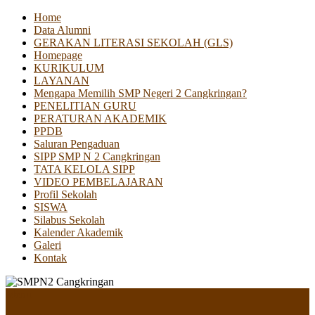
Home
Data Alumni
GERAKAN LITERASI SEKOLAH (GLS)
Homepage
KURIKULUM
LAYANAN
Mengapa Memilih SMP Negeri 2 Cangkringan?
PENELITIAN GURU
PERATURAN AKADEMIK
PPDB
Saluran Pengaduan
SIPP SMP N 2 Cangkringan
TATA KELOLA SIPP
VIDEO PEMBELAJARAN
Profil Sekolah
SISWA
Silabus Sekolah
Kalender Akademik
Galeri
Kontak
Menu