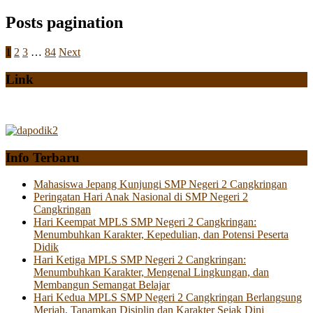
Posts pagination
1
2
3
…
84
Next
Link
Info Terbaru
Mahasiswa Jepang Kunjungi SMP Negeri 2 Cangkringan
Peringatan Hari Anak Nasional di SMP Negeri 2
Cangkringan
Hari Keempat MPLS SMP Negeri 2 Cangkringan:
Menumbuhkan Karakter, Kepedulian, dan Potensi Peserta
Didik
Hari Ketiga MPLS SMP Negeri 2 Cangkringan:
Menumbuhkan Karakter, Mengenal Lingkungan, dan
Membangun Semangat Belajar
Hari Kedua MPLS SMP Negeri 2 Cangkringan Berlangsung
Meriah, Tanamkan Disiplin dan Karakter Sejak Dini