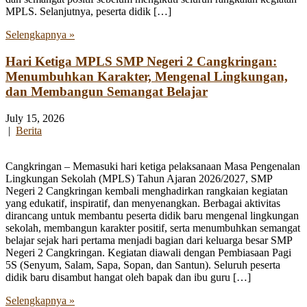
MPLS. Selanjutnya, peserta didik […]
Selengkapnya »
Hari Ketiga MPLS SMP Negeri 2 Cangkringan:
Menumbuhkan Karakter, Mengenal Lingkungan,
dan Membangun Semangat Belajar
July 15, 2026
|
Berita
Cangkringan – Memasuki hari ketiga pelaksanaan Masa Pengenalan
Lingkungan Sekolah (MPLS) Tahun Ajaran 2026/2027, SMP
Negeri 2 Cangkringan kembali menghadirkan rangkaian kegiatan
yang edukatif, inspiratif, dan menyenangkan. Berbagai aktivitas
dirancang untuk membantu peserta didik baru mengenal lingkungan
sekolah, membangun karakter positif, serta menumbuhkan semangat
belajar sejak hari pertama menjadi bagian dari keluarga besar SMP
Negeri 2 Cangkringan. Kegiatan diawali dengan Pembiasaan Pagi
5S (Senyum, Salam, Sapa, Sopan, dan Santun). Seluruh peserta
didik baru disambut hangat oleh bapak dan ibu guru […]
Selengkapnya »