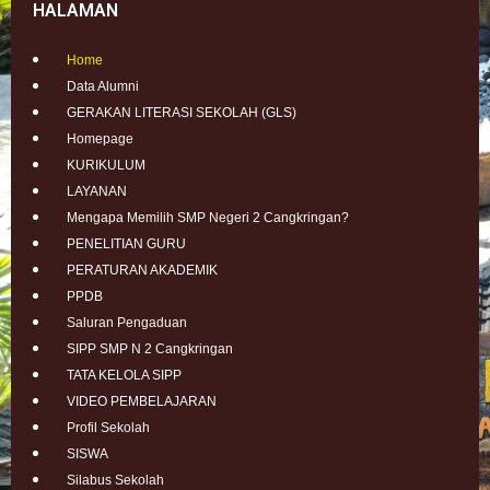
HALAMAN
Home
Data Alumni
GERAKAN LITERASI SEKOLAH (GLS)
Homepage
KURIKULUM
LAYANAN
Mengapa Memilih SMP Negeri 2 Cangkringan?
PENELITIAN GURU
PERATURAN AKADEMIK
PPDB
Saluran Pengaduan
SIPP SMP N 2 Cangkringan
TATA KELOLA SIPP
VIDEO PEMBELAJARAN
Profil Sekolah
SISWA
Silabus Sekolah