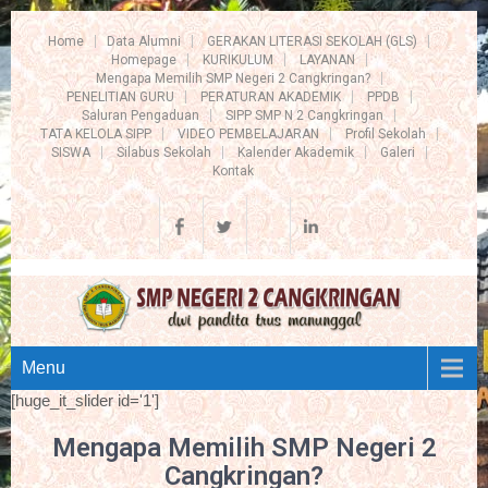
Home
Data Alumni
GERAKAN LITERASI SEKOLAH (GLS)
Homepage
KURIKULUM
LAYANAN
Mengapa Memilih SMP Negeri 2 Cangkringan?
PENELITIAN GURU
PERATURAN AKADEMIK
PPDB
Saluran Pengaduan
SIPP SMP N 2 Cangkringan
TATA KELOLA SIPP
VIDEO PEMBELAJARAN
Profil Sekolah
SISWA
Silabus Sekolah
Kalender Akademik
Galeri
Kontak
Menu
[huge_it_slider id='1']
Mengapa Memilih SMP Negeri 2
Cangkringan?