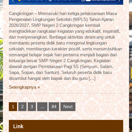
Cangkringan – Memasuki hari ketiga pelaksanaan Masa
Pengenalan Lingkungan Sekolah (MPLS) Tahun Ajaran
2026/2027, SMP Negeri 2 Cangkringan kembali
menghadirkan rangkaian kegiatan yang edukatif, inspiratif,
dan menyenangkan. Berbagai aktivitas dirancang untuk
membantu peserta didik baru mengenal lingkungan
sekolah, membangun karakter positif, serta menumbuhkan
semangat belajar sejak hari pertama menjadi bagian dari
keluarga besar SMP Negeri 2 Cangkringan. Kegiatan
diawali dengan Pembiasaan Pagi 5S (Senyum, Salam,
Sapa, Sopan, dan Santun). Seluruh peserta didik baru
disambut hangat oleh bapak dan ibu guru […]
Selengkapnya »
Posts
1
2
3
…
84
Next
pagination
Link