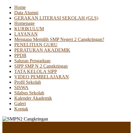
Home
Data Alumni
GERAKAN LITERASI SEKOLAH (GLS)
Homepage
KURIKULUM
LAYANAN
Mengapa Memilih SMP Negeri 2 Cangkringan?
PENELITIAN GURU
PERATURAN AKADEMIK
PPDB
Saluran Pengaduan
SIPP SMP N 2 Cangkringan
TATA KELOLA SIPP
VIDEO PEMBELAJARAN
Profil Sekolah
SISWA
Silabus Sekolah
Kalender Akademik
Galeri
Kontak
Menu