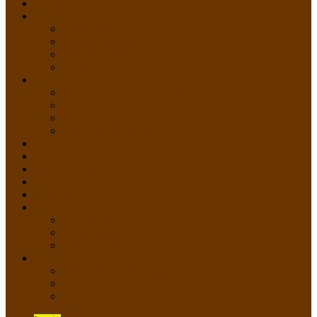
HOME
PROFIL
Profil Sekolah
Fasilitas Sekolah
Visi Misi Sekolah
Guru dan Staff
AKADEMIK
PERATURAN AKADEMIK
KURIKULUM
Silabus Sekolah
Kalender Akademik
GALERI
PPDB
VIDEO PEMBELAJARAN
KONTAK
E-Raport
SISWA
Prestasi Siswa
Daftar Siswa
Data Alumni
LAYANAN
SIPP SMP N 2 Cangkringan
TATA KELOLA SIPP
Saluran Pengaduan