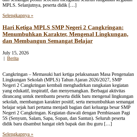
MPLS. Selanjutnya, peserta didik […]
Selengkapnya »
Hari Ketiga MPLS SMP Negeri 2 Cangkringan:
Menumbuhkan Karakter, Mengenal Lingkungan,
dan Membangun Semangat Belajar
July 15, 2026
|
Berita
Cangkringan – Memasuki hari ketiga pelaksanaan Masa Pengenalan
Lingkungan Sekolah (MPLS) Tahun Ajaran 2026/2027, SMP
Negeri 2 Cangkringan kembali menghadirkan rangkaian kegiatan
yang edukatif, inspiratif, dan menyenangkan. Berbagai aktivitas
dirancang untuk membantu peserta didik baru mengenal lingkungan
sekolah, membangun karakter positif, serta menumbuhkan semangat
belajar sejak hari pertama menjadi bagian dari keluarga besar SMP
Negeri 2 Cangkringan. Kegiatan diawali dengan Pembiasaan Pagi
5S (Senyum, Salam, Sapa, Sopan, dan Santun). Seluruh peserta
didik baru disambut hangat oleh bapak dan ibu guru […]
Selengkapnya »