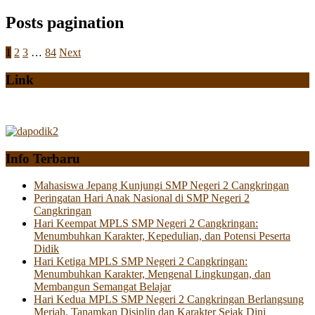
Posts pagination
1
2
3
…
84
Next
Link
Info Terbaru
Mahasiswa Jepang Kunjungi SMP Negeri 2 Cangkringan
Peringatan Hari Anak Nasional di SMP Negeri 2
Cangkringan
Hari Keempat MPLS SMP Negeri 2 Cangkringan:
Menumbuhkan Karakter, Kepedulian, dan Potensi Peserta
Didik
Hari Ketiga MPLS SMP Negeri 2 Cangkringan:
Menumbuhkan Karakter, Mengenal Lingkungan, dan
Membangun Semangat Belajar
Hari Kedua MPLS SMP Negeri 2 Cangkringan Berlangsung
Meriah, Tanamkan Disiplin dan Karakter Sejak Dini