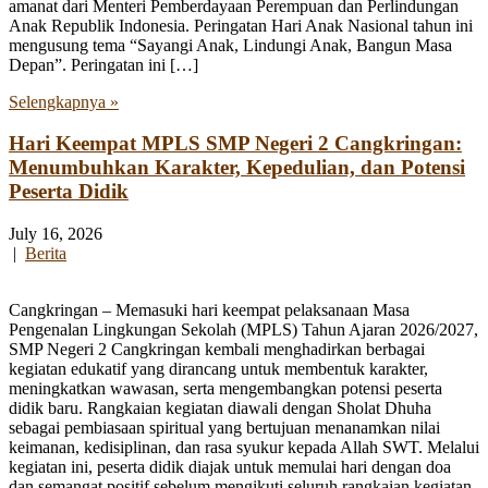
amanat dari Menteri Pemberdayaan Perempuan dan Perlindungan
Anak Republik Indonesia. Peringatan Hari Anak Nasional tahun ini
mengusung tema “Sayangi Anak, Lindungi Anak, Bangun Masa
Depan”. Peringatan ini […]
Selengkapnya »
Hari Keempat MPLS SMP Negeri 2 Cangkringan:
Menumbuhkan Karakter, Kepedulian, dan Potensi
Peserta Didik
July 16, 2026
|
Berita
Cangkringan – Memasuki hari keempat pelaksanaan Masa
Pengenalan Lingkungan Sekolah (MPLS) Tahun Ajaran 2026/2027,
SMP Negeri 2 Cangkringan kembali menghadirkan berbagai
kegiatan edukatif yang dirancang untuk membentuk karakter,
meningkatkan wawasan, serta mengembangkan potensi peserta
didik baru. Rangkaian kegiatan diawali dengan Sholat Dhuha
sebagai pembiasaan spiritual yang bertujuan menanamkan nilai
keimanan, kedisiplinan, dan rasa syukur kepada Allah SWT. Melalui
kegiatan ini, peserta didik diajak untuk memulai hari dengan doa
dan semangat positif sebelum mengikuti seluruh rangkaian kegiatan