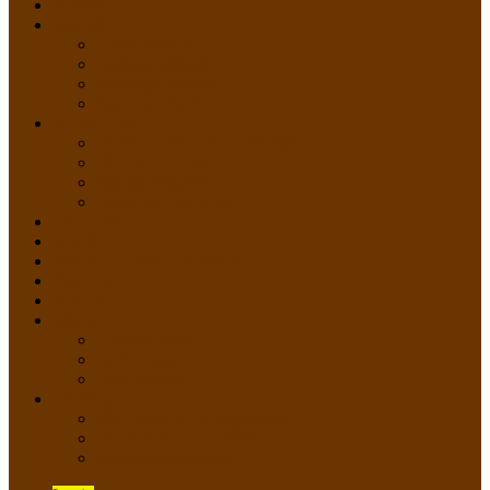
HOME
PROFIL
Profil Sekolah
Fasilitas Sekolah
Visi Misi Sekolah
Guru dan Staff
AKADEMIK
PERATURAN AKADEMIK
KURIKULUM
Silabus Sekolah
Kalender Akademik
GALERI
PPDB
VIDEO PEMBELAJARAN
KONTAK
E-Raport
SISWA
Prestasi Siswa
Daftar Siswa
Data Alumni
LAYANAN
SIPP SMP N 2 Cangkringan
TATA KELOLA SIPP
Saluran Pengaduan