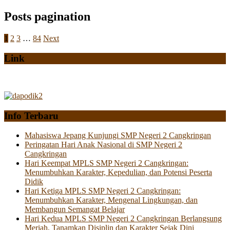
Posts pagination
1
2
3
…
84
Next
Link
Info Terbaru
Mahasiswa Jepang Kunjungi SMP Negeri 2 Cangkringan
Peringatan Hari Anak Nasional di SMP Negeri 2
Cangkringan
Hari Keempat MPLS SMP Negeri 2 Cangkringan:
Menumbuhkan Karakter, Kepedulian, dan Potensi Peserta
Didik
Hari Ketiga MPLS SMP Negeri 2 Cangkringan:
Menumbuhkan Karakter, Mengenal Lingkungan, dan
Membangun Semangat Belajar
Hari Kedua MPLS SMP Negeri 2 Cangkringan Berlangsung
Meriah, Tanamkan Disiplin dan Karakter Sejak Dini