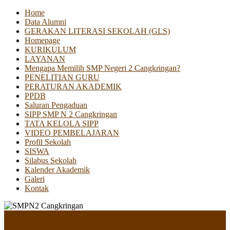
Home
Data Alumni
GERAKAN LITERASI SEKOLAH (GLS)
Homepage
KURIKULUM
LAYANAN
Mengapa Memilih SMP Negeri 2 Cangkringan?
PENELITIAN GURU
PERATURAN AKADEMIK
PPDB
Saluran Pengaduan
SIPP SMP N 2 Cangkringan
TATA KELOLA SIPP
VIDEO PEMBELAJARAN
Profil Sekolah
SISWA
Silabus Sekolah
Kalender Akademik
Galeri
Kontak
Menu