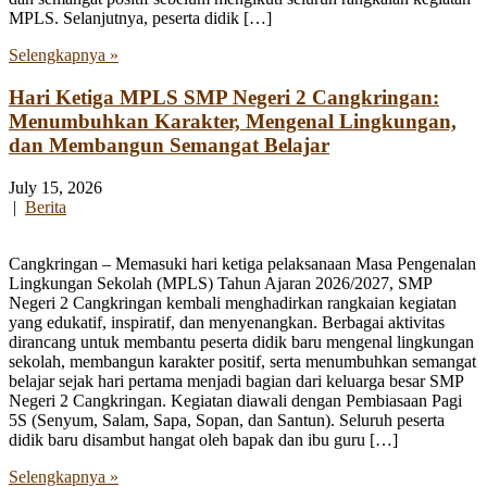
MPLS. Selanjutnya, peserta didik […]
Selengkapnya »
Hari Ketiga MPLS SMP Negeri 2 Cangkringan:
Menumbuhkan Karakter, Mengenal Lingkungan,
dan Membangun Semangat Belajar
July 15, 2026
|
Berita
Cangkringan – Memasuki hari ketiga pelaksanaan Masa Pengenalan
Lingkungan Sekolah (MPLS) Tahun Ajaran 2026/2027, SMP
Negeri 2 Cangkringan kembali menghadirkan rangkaian kegiatan
yang edukatif, inspiratif, dan menyenangkan. Berbagai aktivitas
dirancang untuk membantu peserta didik baru mengenal lingkungan
sekolah, membangun karakter positif, serta menumbuhkan semangat
belajar sejak hari pertama menjadi bagian dari keluarga besar SMP
Negeri 2 Cangkringan. Kegiatan diawali dengan Pembiasaan Pagi
5S (Senyum, Salam, Sapa, Sopan, dan Santun). Seluruh peserta
didik baru disambut hangat oleh bapak dan ibu guru […]
Selengkapnya »