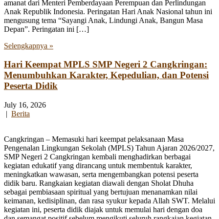
amanat dari Menteri Pemberdayaan Perempuan dan Perlindungan
Anak Republik Indonesia. Peringatan Hari Anak Nasional tahun ini
mengusung tema “Sayangi Anak, Lindungi Anak, Bangun Masa
Depan”. Peringatan ini […]
Selengkapnya »
Hari Keempat MPLS SMP Negeri 2 Cangkringan:
Menumbuhkan Karakter, Kepedulian, dan Potensi
Peserta Didik
July 16, 2026
|
Berita
Cangkringan – Memasuki hari keempat pelaksanaan Masa
Pengenalan Lingkungan Sekolah (MPLS) Tahun Ajaran 2026/2027,
SMP Negeri 2 Cangkringan kembali menghadirkan berbagai
kegiatan edukatif yang dirancang untuk membentuk karakter,
meningkatkan wawasan, serta mengembangkan potensi peserta
didik baru. Rangkaian kegiatan diawali dengan Sholat Dhuha
sebagai pembiasaan spiritual yang bertujuan menanamkan nilai
keimanan, kedisiplinan, dan rasa syukur kepada Allah SWT. Melalui
kegiatan ini, peserta didik diajak untuk memulai hari dengan doa
dan semangat positif sebelum mengikuti seluruh rangkaian kegiatan