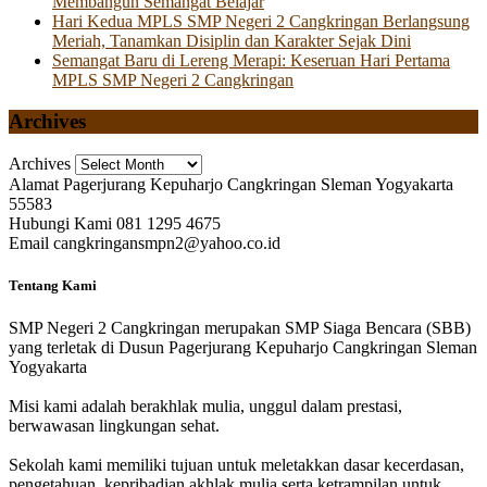
Membangun Semangat Belajar
Hari Kedua MPLS SMP Negeri 2 Cangkringan Berlangsung
Meriah, Tanamkan Disiplin dan Karakter Sejak Dini
Semangat Baru di Lereng Merapi: Keseruan Hari Pertama
MPLS SMP Negeri 2 Cangkringan
Archives
Archives
Alamat
Pagerjurang Kepuharjo Cangkringan Sleman Yogyakarta
55583
Hubungi Kami
081 1295 4675
Email
cangkringansmpn2@yahoo.co.id
Tentang Kami
SMP Negeri 2 Cangkringan merupakan SMP Siaga Bencara (SBB)
yang terletak di Dusun Pagerjurang Kepuharjo Cangkringan Sleman
Yogyakarta
Misi kami adalah berakhlak mulia, unggul dalam prestasi,
berwawasan lingkungan sehat.
Sekolah kami memiliki tujuan untuk meletakkan dasar kecerdasan,
pengetahuan, kepribadian akhlak mulia serta ketrampilan untuk