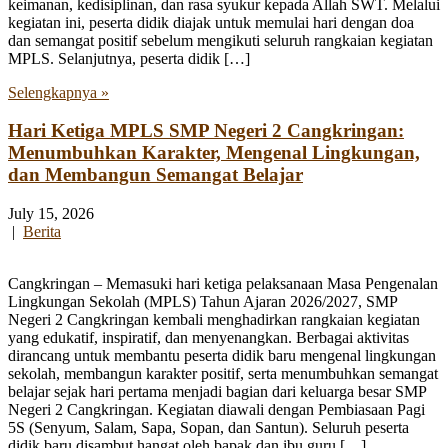
keimanan, kedisiplinan, dan rasa syukur kepada Allah SWT. Melalui
kegiatan ini, peserta didik diajak untuk memulai hari dengan doa
dan semangat positif sebelum mengikuti seluruh rangkaian kegiatan
MPLS. Selanjutnya, peserta didik […]
Selengkapnya »
Hari Ketiga MPLS SMP Negeri 2 Cangkringan:
Menumbuhkan Karakter, Mengenal Lingkungan,
dan Membangun Semangat Belajar
July 15, 2026
|
Berita
Cangkringan – Memasuki hari ketiga pelaksanaan Masa Pengenalan
Lingkungan Sekolah (MPLS) Tahun Ajaran 2026/2027, SMP
Negeri 2 Cangkringan kembali menghadirkan rangkaian kegiatan
yang edukatif, inspiratif, dan menyenangkan. Berbagai aktivitas
dirancang untuk membantu peserta didik baru mengenal lingkungan
sekolah, membangun karakter positif, serta menumbuhkan semangat
belajar sejak hari pertama menjadi bagian dari keluarga besar SMP
Negeri 2 Cangkringan. Kegiatan diawali dengan Pembiasaan Pagi
5S (Senyum, Salam, Sapa, Sopan, dan Santun). Seluruh peserta
didik baru disambut hangat oleh bapak dan ibu guru […]