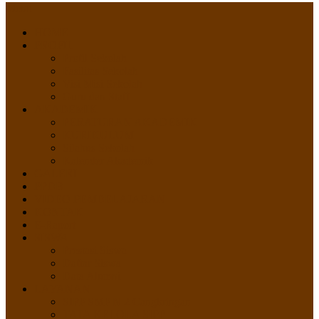
Menu
HOME
PROFIL
Profil Sekolah
Fasilitas Sekolah
Visi Misi Sekolah
Guru dan Staff
AKADEMIK
PERATURAN AKADEMIK
KURIKULUM
Silabus Sekolah
Kalender Akademik
GALERI
PPDB
VIDEO PEMBELAJARAN
KONTAK
E-Raport
SISWA
Prestasi Siswa
Daftar Siswa
Data Alumni
LAYANAN
SIPP SMP N 2 Cangkringan
TATA KELOLA SIPP