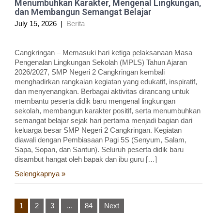
Menumbuhkan Karakter, Mengenal Lingkungan,
dan Membangun Semangat Belajar
July 15, 2026
|
Berita
Cangkringan – Memasuki hari ketiga pelaksanaan Masa
Pengenalan Lingkungan Sekolah (MPLS) Tahun Ajaran
2026/2027, SMP Negeri 2 Cangkringan kembali
menghadirkan rangkaian kegiatan yang edukatif, inspiratif,
dan menyenangkan. Berbagai aktivitas dirancang untuk
membantu peserta didik baru mengenal lingkungan
sekolah, membangun karakter positif, serta menumbuhkan
semangat belajar sejak hari pertama menjadi bagian dari
keluarga besar SMP Negeri 2 Cangkringan. Kegiatan
diawali dengan Pembiasaan Pagi 5S (Senyum, Salam,
Sapa, Sopan, dan Santun). Seluruh peserta didik baru
disambut hangat oleh bapak dan ibu guru […]
Selengkapnya »
Posts
1
2
3
…
84
Next
pagination