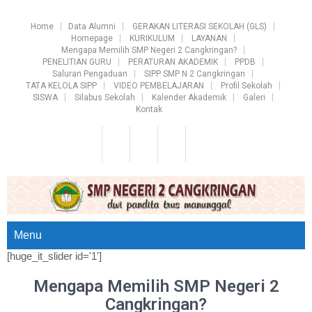
Home
Data Alumni
GERAKAN LITERASI SEKOLAH (GLS)
Homepage
KURIKULUM
LAYANAN
Mengapa Memilih SMP Negeri 2 Cangkringan?
PENELITIAN GURU
PERATURAN AKADEMIK
PPDB
Saluran Pengaduan
SIPP SMP N 2 Cangkringan
TATA KELOLA SIPP
VIDEO PEMBELAJARAN
Profil Sekolah
SISWA
Silabus Sekolah
Kalender Akademik
Galeri
Kontak
Menu
[huge_it_slider id='1']
Mengapa Memilih SMP Negeri 2
Cangkringan?