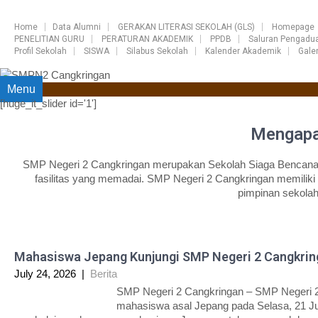
Home
Data Alumni
GERAKAN LITERASI SEKOLAH (GLS)
Homepage
PENELITIAN GURU
PERATURAN AKADEMIK
PPDB
Saluran Pengadu
Profil Sekolah
SISWA
Silabus Sekolah
Kalender Akademik
Galer
Menu
[huge_it_slider id='1']
Mengapa
SMP Negeri 2 Cangkringan merupakan Sekolah Siaga Bencana (S
fasilitas yang memadai. SMP Negeri 2 Cangkringan memiliki 
pimpinan sekola
Mahasiswa Jepang Kunjungi SMP Negeri 2 Cangkrin
July 24, 2026
|
Berita
SMP Negeri 2 Cangkringan – SMP Negeri 2
mahasiswa asal Jepang pada Selasa, 21 Jul