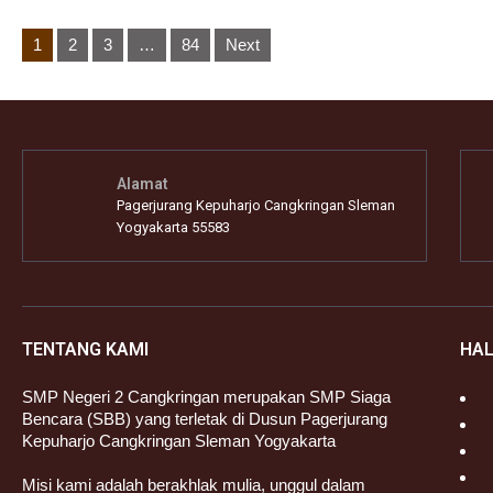
Posts
1
2
3
…
84
Next
pagination
Alamat
Pagerjurang Kepuharjo Cangkringan Sleman
Yogyakarta 55583
TENTANG KAMI
HA
SMP Negeri 2 Cangkringan merupakan SMP Siaga
Bencara (SBB) yang terletak di Dusun Pagerjurang
Kepuharjo Cangkringan Sleman Yogyakarta
Misi kami adalah berakhlak mulia, unggul dalam