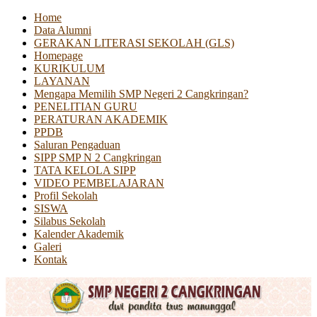
Home
Data Alumni
GERAKAN LITERASI SEKOLAH (GLS)
Homepage
KURIKULUM
LAYANAN
Mengapa Memilih SMP Negeri 2 Cangkringan?
PENELITIAN GURU
PERATURAN AKADEMIK
PPDB
Saluran Pengaduan
SIPP SMP N 2 Cangkringan
TATA KELOLA SIPP
VIDEO PEMBELAJARAN
Profil Sekolah
SISWA
Silabus Sekolah
Kalender Akademik
Galeri
Kontak