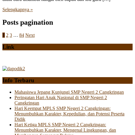
Selengkapnya »
Posts pagination
1
2
3
…
84
Next
Link
Info Terbaru
Mahasiswa Jepang Kunjungi SMP Negeri 2 Cangkringan
Peringatan Hari Anak Nasional di SMP Negeri 2
Cangkringan
Hari Keempat MPLS SMP Negeri 2 Cangkringan:
Menumbuhkan Karakter, Kepedulian, dan Potensi Peserta
Didik
Hari Ketiga MPLS SMP Negeri 2 Cangkringan:
Menumbuhkan Karakter, Mengenal Lingkungan, dan