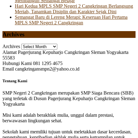
Membangun Semangat Belajar
Hari Kedua MPLS SMP Negeri 2 Cangkringan Berlangsung
Meriah, Tanamkan Disiplin dan Karakter Sejak Dini
Semangat Baru di Lereng Merapi: Keseruan Hari Pertama
MPLS SMP Negeri 2 Cangkringan
Archives
Archives
Alamat
Pagerjurang Kepuharjo Cangkringan Sleman Yogyakarta
55583
Hubungi Kami
081 1295 4675
Email
cangkringansmpn2@yahoo.co.id
Tentang Kami
SMP Negeri 2 Cangkringan merupakan SMP Siaga Bencara (SBB)
yang terletak di Dusun Pagerjurang Kepuharjo Cangkringan Sleman
Yogyakarta
Misi kami adalah berakhlak mulia, unggul dalam prestasi,
berwawasan lingkungan sehat.
Sekolah kami memiliki tujuan untuk meletakkan dasar kecerdasan,
pengetahuan, kepribadian akhlak mulia serta ketrampilan untuk