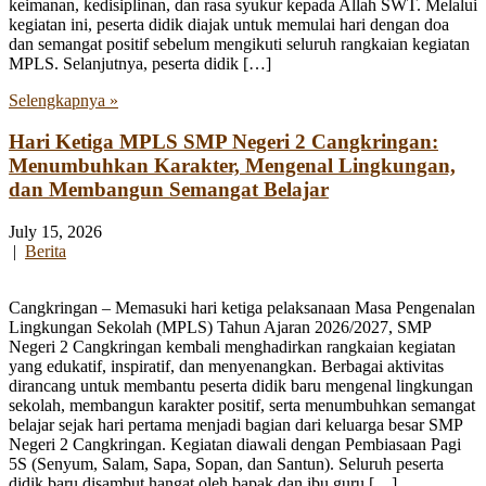
keimanan, kedisiplinan, dan rasa syukur kepada Allah SWT. Melalui
kegiatan ini, peserta didik diajak untuk memulai hari dengan doa
dan semangat positif sebelum mengikuti seluruh rangkaian kegiatan
MPLS. Selanjutnya, peserta didik […]
Selengkapnya »
Hari Ketiga MPLS SMP Negeri 2 Cangkringan:
Menumbuhkan Karakter, Mengenal Lingkungan,
dan Membangun Semangat Belajar
July 15, 2026
|
Berita
Cangkringan – Memasuki hari ketiga pelaksanaan Masa Pengenalan
Lingkungan Sekolah (MPLS) Tahun Ajaran 2026/2027, SMP
Negeri 2 Cangkringan kembali menghadirkan rangkaian kegiatan
yang edukatif, inspiratif, dan menyenangkan. Berbagai aktivitas
dirancang untuk membantu peserta didik baru mengenal lingkungan
sekolah, membangun karakter positif, serta menumbuhkan semangat
belajar sejak hari pertama menjadi bagian dari keluarga besar SMP
Negeri 2 Cangkringan. Kegiatan diawali dengan Pembiasaan Pagi
5S (Senyum, Salam, Sapa, Sopan, dan Santun). Seluruh peserta
didik baru disambut hangat oleh bapak dan ibu guru […]