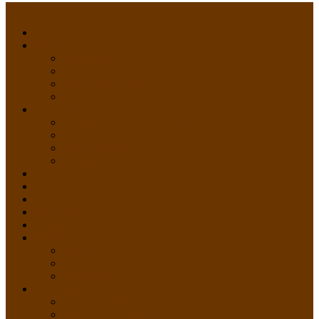
Menu
HOME
PROFIL
Profil Sekolah
Fasilitas Sekolah
Visi Misi Sekolah
Guru dan Staff
AKADEMIK
PERATURAN AKADEMIK
KURIKULUM
Silabus Sekolah
Kalender Akademik
GALERI
PPDB
VIDEO PEMBELAJARAN
KONTAK
E-Raport
SISWA
Prestasi Siswa
Daftar Siswa
Data Alumni
LAYANAN
SIPP SMP N 2 Cangkringan
TATA KELOLA SIPP