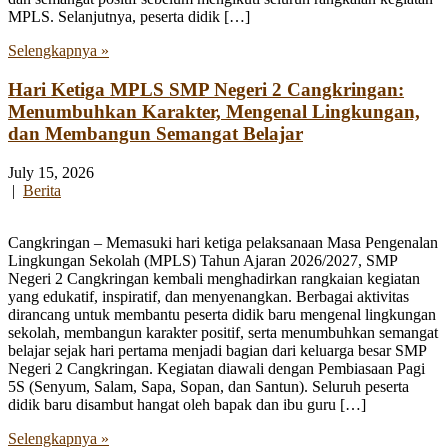
MPLS. Selanjutnya, peserta didik […]
Selengkapnya »
Hari Ketiga MPLS SMP Negeri 2 Cangkringan:
Menumbuhkan Karakter, Mengenal Lingkungan,
dan Membangun Semangat Belajar
July 15, 2026
|
Berita
Cangkringan – Memasuki hari ketiga pelaksanaan Masa Pengenalan
Lingkungan Sekolah (MPLS) Tahun Ajaran 2026/2027, SMP
Negeri 2 Cangkringan kembali menghadirkan rangkaian kegiatan
yang edukatif, inspiratif, dan menyenangkan. Berbagai aktivitas
dirancang untuk membantu peserta didik baru mengenal lingkungan
sekolah, membangun karakter positif, serta menumbuhkan semangat
belajar sejak hari pertama menjadi bagian dari keluarga besar SMP
Negeri 2 Cangkringan. Kegiatan diawali dengan Pembiasaan Pagi
5S (Senyum, Salam, Sapa, Sopan, dan Santun). Seluruh peserta
didik baru disambut hangat oleh bapak dan ibu guru […]
Selengkapnya »