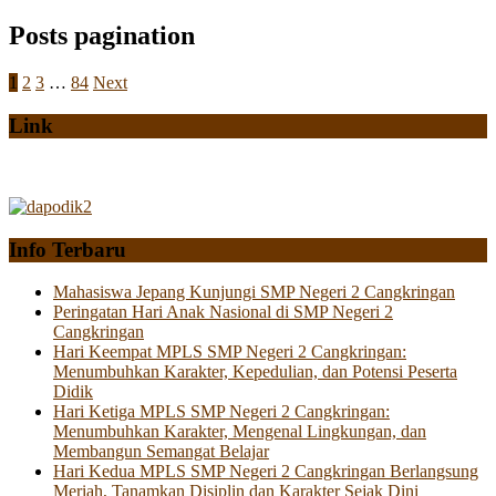
Posts pagination
1
2
3
…
84
Next
Link
Info Terbaru
Mahasiswa Jepang Kunjungi SMP Negeri 2 Cangkringan
Peringatan Hari Anak Nasional di SMP Negeri 2
Cangkringan
Hari Keempat MPLS SMP Negeri 2 Cangkringan:
Menumbuhkan Karakter, Kepedulian, dan Potensi Peserta
Didik
Hari Ketiga MPLS SMP Negeri 2 Cangkringan:
Menumbuhkan Karakter, Mengenal Lingkungan, dan
Membangun Semangat Belajar
Hari Kedua MPLS SMP Negeri 2 Cangkringan Berlangsung
Meriah, Tanamkan Disiplin dan Karakter Sejak Dini