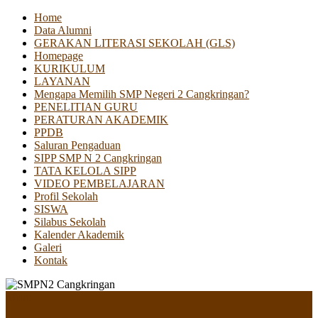
Home
Data Alumni
GERAKAN LITERASI SEKOLAH (GLS)
Homepage
KURIKULUM
LAYANAN
Mengapa Memilih SMP Negeri 2 Cangkringan?
PENELITIAN GURU
PERATURAN AKADEMIK
PPDB
Saluran Pengaduan
SIPP SMP N 2 Cangkringan
TATA KELOLA SIPP
VIDEO PEMBELAJARAN
Profil Sekolah
SISWA
Silabus Sekolah
Kalender Akademik
Galeri
Kontak
Menu