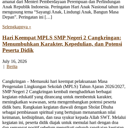
amanat dari Menteri Pemberdayaan Perempuan dan Perlindungan
Anak Republik Indonesia. Peringatan Hari Anak Nasional tahun ini
mengusung tema “Sayangi Anak, Lindungi Anak, Bangun Masa
Depan”. Peringatan ini […]
Selengkapnya »
Hari Keempat MPLS SMP Negeri 2 Cangkringan:
Menumbuhkan Karakter, Kepedulian, dan Potensi
Peserta Didik
July 16, 2026
|
Berita
Cangkringan – Memasuki hari keempat pelaksanaan Masa
Pengenalan Lingkungan Sekolah (MPLS) Tahun Ajaran 2026/2027,
SMP Negeri 2 Cangkringan kembali menghadirkan berbagai
kegiatan edukatif yang dirancang untuk membentuk karakter,
meningkatkan wawasan, serta mengembangkan potensi peserta
didik baru. Rangkaian kegiatan diawali dengan Sholat Dhuha
sebagai pembiasaan spiritual yang bertujuan menanamkan nilai
keimanan, kedisiplinan, dan rasa syukur kepada Allah SWT. Melalui
kegiatan ini, peserta didik diajak untuk memulai hari dengan doa
dan semangat positif sebelum mengikuti seluruh rangkaian kegiatan