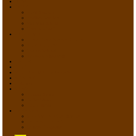
HOME
PROFIL
Profil Sekolah
Fasilitas Sekolah
Visi Misi Sekolah
Guru dan Staff
AKADEMIK
PERATURAN AKADEMIK
KURIKULUM
Silabus Sekolah
Kalender Akademik
GALERI
PPDB
VIDEO PEMBELAJARAN
KONTAK
E-Raport
SISWA
Prestasi Siswa
Daftar Siswa
Data Alumni
LAYANAN
SIPP SMP N 2 Cangkringan
TATA KELOLA SIPP
Saluran Pengaduan