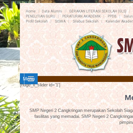
Home
Data Alumni
GERAKAN LITERASI SEKOLAH (GLS)
PENELITIAN GURU
PERATURAN AKADEMIK
PPDB
Salu
Profil Sekolah
SISWA
Silabus Sekolah
Kalender Akade
Menu
[huge_it_slider id='1']
Me
SMP Negeri 2 Cangkringan merupakan Sekolah Siaga 
fasilitas yang memadai. SMP Negeri 2 Cangkringan
pimpin