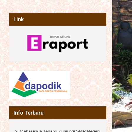
Link
Info Terbaru
Mahasiswa Jepang Kunjungi SMP Negeri