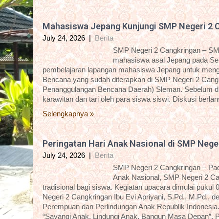
Mahasiswa Jepang Kunjungi SMP Negeri 2 
July 24, 2026
|
Berita
SMP Negeri 2 Cangkringan – SM
mahasiswa asal Jepang pada Sela
pembelajaran lapangan mahasiswa Jepang untuk menge
Bencana yang sudah diterapkan di SMP Negeri 2 Cangk
Penanggulangan Bencana Daerah) Sleman. Sebelum dis
karawitan dan tari oleh para siswa siswi. Diskusi berla
Selengkapnya »
Peringatan Hari Anak Nasional di SMP Nege
July 24, 2026
|
Berita
SMP Negeri 2 Cangkringan – Pada
Anak Nasional, SMP Negeri 2 C
tradisional bagi siswa. Kegiatan upacara dimulai puku
Negeri 2 Cangkringan Ibu Evi Apriyani, S.Pd., M.Pd.
Perempuan dan Perlindungan Anak Republik Indonesia.
“Sayangi Anak, Lindungi Anak, Bangun Masa Depan”. Pe