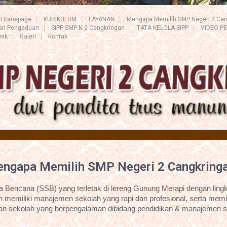
Homepage
KURIKULUM
LAYANAN
Mengapa Memilih SMP Negeri 2 Can
ran Pengaduan
SIPP SMP N 2 Cangkringan
TATA KELOLA SIPP
VIDEO P
mik
Galeri
Kontak
ngapa Memilih SMP Negeri 2 Cangkring
Bencana (SSB) yang terletak di lereng Gunung Merapi dengan lingk
 memiliki manajemen sekolah yang rapi dan profesional, serta memil
an sekolah yang berpengalaman dibidang pendidikan & manajemen s