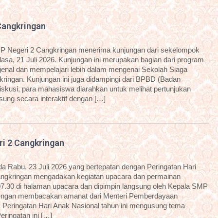
Cangkringan
P Negeri 2 Cangkringan menerima kunjungan dari sekelompok
sa, 21 Juli 2026. Kunjungan ini merupakan bagian dari program
nal dan mempelajari lebih dalam mengenai Sekolah Siaga
ringan. Kunjungan ini juga didampingi dari BPBD (Badan
kusi, para mahasiswa diarahkan untuk melihat pertunjukan
nsung secara interaktif dengan […]
ri 2 Cangkringan
 Rabu, 23 Juli 2026 yang bertepatan dengan Peringatan Hari
angkringan mengadakan kegiatan upacara dan permainan
l 07.30 di halaman upacara dan dipimpin langsung oleh Kepala SMP
, dengan membacakan amanat dari Menteri Pemberdayaan
 Peringatan Hari Anak Nasional tahun ini mengusung tema
ringatan ini […]