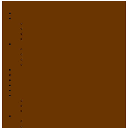
Menu
HOME
PROFIL
Profil Sekolah
Fasilitas Sekolah
Visi Misi Sekolah
Guru dan Staff
AKADEMIK
PERATURAN AKADEMIK
KURIKULUM
Silabus Sekolah
Kalender Akademik
GALERI
PPDB
VIDEO PEMBELAJARAN
KONTAK
E-Raport
SISWA
Prestasi Siswa
Daftar Siswa
Data Alumni
LAYANAN
SIPP SMP N 2 Cangkringan
TATA KELOLA SIPP