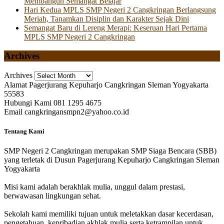
Membangun Semangat Belajar
Hari Kedua MPLS SMP Negeri 2 Cangkringan Berlangsung
Meriah, Tanamkan Disiplin dan Karakter Sejak Dini
Semangat Baru di Lereng Merapi: Keseruan Hari Pertama
MPLS SMP Negeri 2 Cangkringan
Archives
Archives
Alamat
Pagerjurang Kepuharjo Cangkringan Sleman Yogyakarta
55583
Hubungi Kami
081 1295 4675
Email
cangkringansmpn2@yahoo.co.id
Tentang Kami
SMP Negeri 2 Cangkringan merupakan SMP Siaga Bencara (SBB)
yang terletak di Dusun Pagerjurang Kepuharjo Cangkringan Sleman
Yogyakarta
Misi kami adalah berakhlak mulia, unggul dalam prestasi,
berwawasan lingkungan sehat.
Sekolah kami memiliki tujuan untuk meletakkan dasar kecerdasan,
pengetahuan, kepribadian akhlak mulia serta ketrampilan untuk