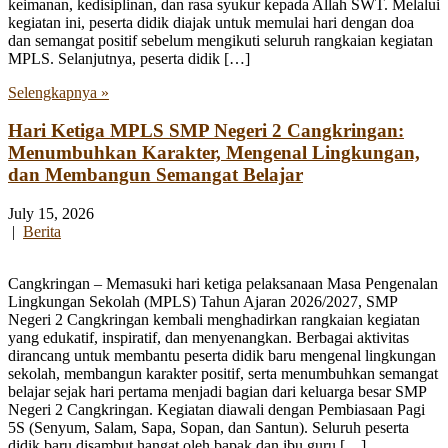
keimanan, kedisiplinan, dan rasa syukur kepada Allah SWT. Melalui
kegiatan ini, peserta didik diajak untuk memulai hari dengan doa
dan semangat positif sebelum mengikuti seluruh rangkaian kegiatan
MPLS. Selanjutnya, peserta didik […]
Selengkapnya »
Hari Ketiga MPLS SMP Negeri 2 Cangkringan:
Menumbuhkan Karakter, Mengenal Lingkungan,
dan Membangun Semangat Belajar
July 15, 2026
|
Berita
Cangkringan – Memasuki hari ketiga pelaksanaan Masa Pengenalan
Lingkungan Sekolah (MPLS) Tahun Ajaran 2026/2027, SMP
Negeri 2 Cangkringan kembali menghadirkan rangkaian kegiatan
yang edukatif, inspiratif, dan menyenangkan. Berbagai aktivitas
dirancang untuk membantu peserta didik baru mengenal lingkungan
sekolah, membangun karakter positif, serta menumbuhkan semangat
belajar sejak hari pertama menjadi bagian dari keluarga besar SMP
Negeri 2 Cangkringan. Kegiatan diawali dengan Pembiasaan Pagi
5S (Senyum, Salam, Sapa, Sopan, dan Santun). Seluruh peserta
didik baru disambut hangat oleh bapak dan ibu guru […]