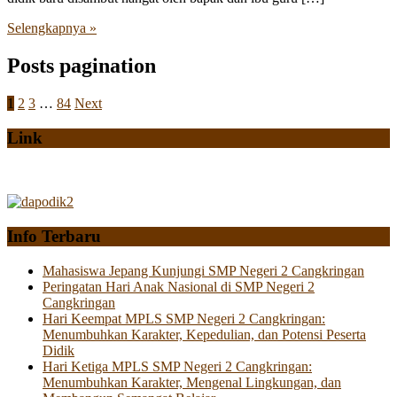
Selengkapnya »
Posts pagination
1
2
3
…
84
Next
Link
Info Terbaru
Mahasiswa Jepang Kunjungi SMP Negeri 2 Cangkringan
Peringatan Hari Anak Nasional di SMP Negeri 2
Cangkringan
Hari Keempat MPLS SMP Negeri 2 Cangkringan:
Menumbuhkan Karakter, Kepedulian, dan Potensi Peserta
Didik
Hari Ketiga MPLS SMP Negeri 2 Cangkringan:
Menumbuhkan Karakter, Mengenal Lingkungan, dan