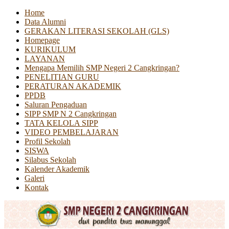
Home
Data Alumni
GERAKAN LITERASI SEKOLAH (GLS)
Homepage
KURIKULUM
LAYANAN
Mengapa Memilih SMP Negeri 2 Cangkringan?
PENELITIAN GURU
PERATURAN AKADEMIK
PPDB
Saluran Pengaduan
SIPP SMP N 2 Cangkringan
TATA KELOLA SIPP
VIDEO PEMBELAJARAN
Profil Sekolah
SISWA
Silabus Sekolah
Kalender Akademik
Galeri
Kontak