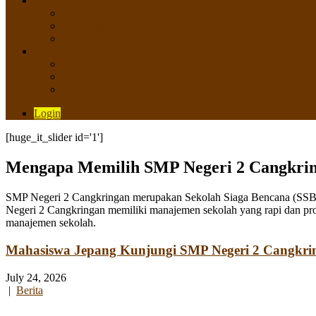
SISWA
Prestasi Siswa
Daftar Siswa
Data Alumni
LAYANAN
SIPP SMP N 2 Cangkringan
TATA KELOLA SIPP
Saluran Pengaduan
Login
[huge_it_slider id='1']
Mengapa Memilih SMP Negeri 2 Cangkri
SMP Negeri 2 Cangkringan merupakan Sekolah Siaga Bencana (SSB) y
Negeri 2 Cangkringan memiliki manajemen sekolah yang rapi dan pro
manajemen sekolah.
Mahasiswa Jepang Kunjungi SMP Negeri 2 Cangkri
July 24, 2026
|
Berita