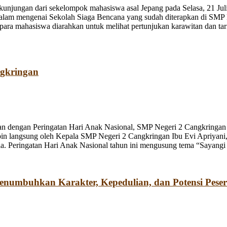
jungan dari sekelompok mahasiswa asal Jepang pada Selasa, 21 Juli
dalam mengenai Sekolah Siaga Bencana yang sudah diterapkan di SMP
a mahasiswa diarahkan untuk melihat pertunjukan karawitan dan tari o
ngkringan
n dengan Peringatan Hari Anak Nasional, SMP Negeri 2 Cangkringan m
pin langsung oleh Kepala SMP Negeri 2 Cangkringan Ibu Evi Apriyani
. Peringatan Hari Anak Nasional tahun ini mengusung tema “Sayangi
umbuhkan Karakter, Kepedulian, dan Potensi Peser