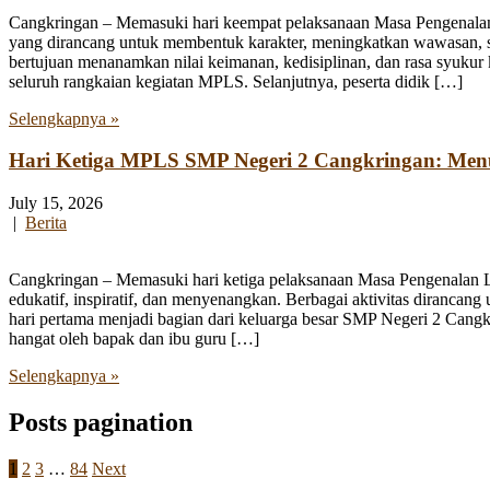
Cangkringan – Memasuki hari keempat pelaksanaan Masa Pengenala
yang dirancang untuk membentuk karakter, meningkatkan wawasan, se
bertujuan menanamkan nilai keimanan, kedisiplinan, dan rasa syukur 
seluruh rangkaian kegiatan MPLS. Selanjutnya, peserta didik […]
Selengkapnya »
Hari Ketiga MPLS SMP Negeri 2 Cangkringan: Me
July 15, 2026
|
Berita
Cangkringan – Memasuki hari ketiga pelaksanaan Masa Pengenalan
edukatif, inspiratif, dan menyenangkan. Berbagai aktivitas diranca
hari pertama menjadi bagian dari keluarga besar SMP Negeri 2 Cangk
hangat oleh bapak dan ibu guru […]
Selengkapnya »
Posts pagination
1
2
3
…
84
Next