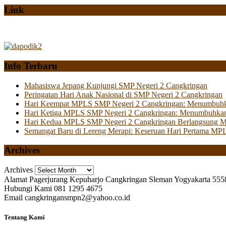
Link
Info Terbaru
Mahasiswa Jepang Kunjungi SMP Negeri 2 Cangkringan
Peringatan Hari Anak Nasional di SMP Negeri 2 Cangkringan
Hari Keempat MPLS SMP Negeri 2 Cangkringan: Menumbuhkan 
Hari Ketiga MPLS SMP Negeri 2 Cangkringan: Menumbuhkan
Hari Kedua MPLS SMP Negeri 2 Cangkringan Berlangsung Mer
Semangat Baru di Lereng Merapi: Keseruan Hari Pertama MP
Archives
Archives
Alamat
Pagerjurang Kepuharjo Cangkringan Sleman Yogyakarta 555
Hubungi Kami
081 1295 4675
Email
cangkringansmpn2@yahoo.co.id
Tentang Kami