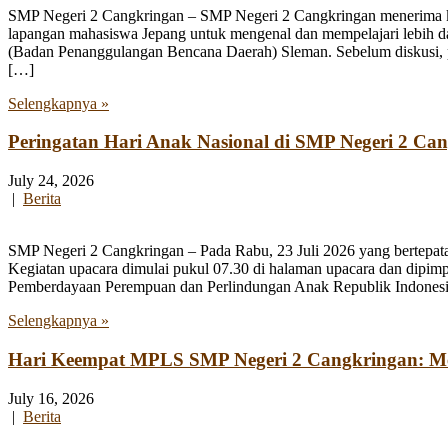
SMP Negeri 2 Cangkringan – SMP Negeri 2 Cangkringan menerima kun
lapangan mahasiswa Jepang untuk mengenal dan mempelajari lebih 
(Badan Penanggulangan Bencana Daerah) Sleman. Sebelum diskusi, par
[…]
Selengkapnya »
Peringatan Hari Anak Nasional di SMP Negeri 2 Ca
July 24, 2026
|
Berita
SMP Negeri 2 Cangkringan – Pada Rabu, 23 Juli 2026 yang bertepata
Kegiatan upacara dimulai pukul 07.30 di halaman upacara dan dipim
Pemberdayaan Perempuan dan Perlindungan Anak Republik Indonesia
Selengkapnya »
Hari Keempat MPLS SMP Negeri 2 Cangkringan: Men
July 16, 2026
|
Berita