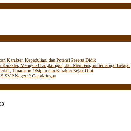
Karakter, Kepedulian, dan Potensi Peserta Didik
 Karakter, Mengenal Lingkungan, dan Membangun Semangat Belajar
iah, Tanamkan Disiplin dan Karakter Sejak Dini
LS SMP Negeri 2 Cangkringan
83