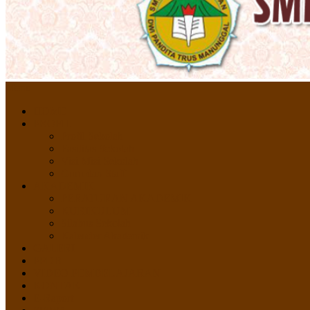
Menu
HOME
PROFIL
Profil Sekolah
Fasilitas Sekolah
Visi Misi Sekolah
Guru dan Staff
AKADEMIK
PERATURAN AKADEMIK
KURIKULUM
Silabus Sekolah
Kalender Akademik
GALERI
PPDB
VIDEO PEMBELAJARAN
KONTAK
E-Raport