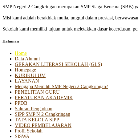
SMP Negeri 2 Cangkringan merupakan SMP Siaga Bencara (SBB) yan
Misi kami adalah berakhlak mulia, unggul dalam prestasi, berwawasa
Sekolah kami memiliki tujuan untuk meletakkan dasar kecerdasan, pen
Halaman
Home
Data Alumni
GERAKAN LITERASI SEKOLAH (GLS)
Homepage
KURIKULUM
LAYANAN
Mengapa Memilih SMP Negeri 2 Cangkringan?
PENELITIAN GURU
PERATURAN AKADEMIK
PPDB
Saluran Pengaduan
SIPP SMP N 2 Cangkringan
TATA KELOLA SIPP
VIDEO PEMBELAJARAN
Profil Sekolah
SISWA