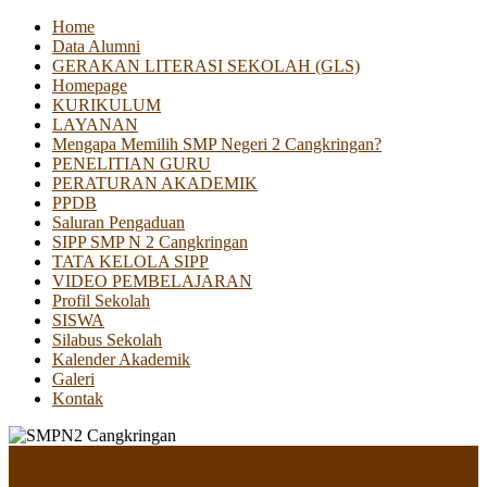
Home
Data Alumni
GERAKAN LITERASI SEKOLAH (GLS)
Homepage
KURIKULUM
LAYANAN
Mengapa Memilih SMP Negeri 2 Cangkringan?
PENELITIAN GURU
PERATURAN AKADEMIK
PPDB
Saluran Pengaduan
SIPP SMP N 2 Cangkringan
TATA KELOLA SIPP
VIDEO PEMBELAJARAN
Profil Sekolah
SISWA
Silabus Sekolah
Kalender Akademik
Galeri
Kontak
Menu