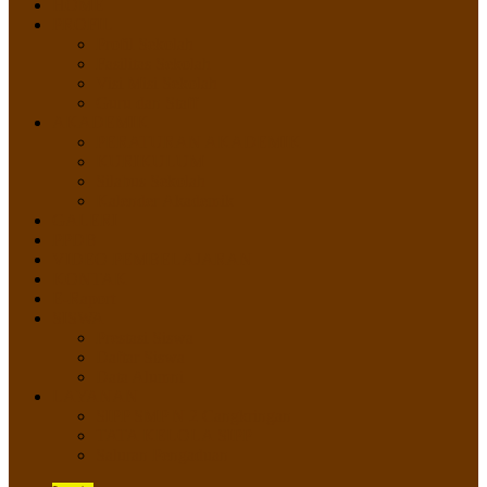
HOME
PROFIL
Profil Sekolah
Fasilitas Sekolah
Visi Misi Sekolah
Guru dan Staff
AKADEMIK
PERATURAN AKADEMIK
KURIKULUM
Silabus Sekolah
Kalender Akademik
GALERI
PPDB
VIDEO PEMBELAJARAN
KONTAK
E-Raport
SISWA
Prestasi Siswa
Daftar Siswa
Data Alumni
LAYANAN
SIPP SMP N 2 Cangkringan
TATA KELOLA SIPP
Saluran Pengaduan