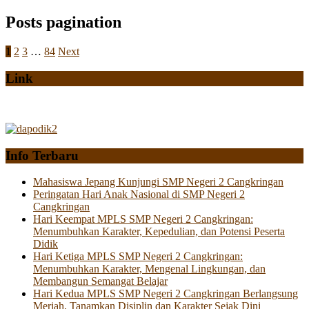
Posts pagination
1
2
3
…
84
Next
Link
Info Terbaru
Mahasiswa Jepang Kunjungi SMP Negeri 2 Cangkringan
Peringatan Hari Anak Nasional di SMP Negeri 2
Cangkringan
Hari Keempat MPLS SMP Negeri 2 Cangkringan:
Menumbuhkan Karakter, Kepedulian, dan Potensi Peserta
Didik
Hari Ketiga MPLS SMP Negeri 2 Cangkringan:
Menumbuhkan Karakter, Mengenal Lingkungan, dan
Membangun Semangat Belajar
Hari Kedua MPLS SMP Negeri 2 Cangkringan Berlangsung
Meriah, Tanamkan Disiplin dan Karakter Sejak Dini