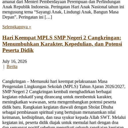
amanat dari Menteri Pemberdayaan Perempuan dan Perlindungan
Anak Republik Indonesia. Peringatan Hari Anak Nasional tahun ini
mengusung tema “Sayangi Anak, Lindungi Anak, Bangun Masa
Depan”. Peringatan ini […]
Selengkapnya »
Hari Keempat MPLS SMP Negeri 2 Cangkringan:
Menumbuhkan Karakter, Kepedulian, dan Potensi
Peserta Didik
July 16, 2026
|
Berita
Cangkringan – Memasuki hari keempat pelaksanaan Masa
Pengenalan Lingkungan Sekolah (MPLS) Tahun Ajaran 2026/2027,
SMP Negeri 2 Cangkringan kembali menghadirkan berbagai
kegiatan edukatif yang dirancang untuk membentuk karakter,
meningkatkan wawasan, serta mengembangkan potensi peserta
didik baru. Rangkaian kegiatan diawali dengan Sholat Dhuha
sebagai pembiasaan spiritual yang bertujuan menanamkan nilai
keimanan, kedisiplinan, dan rasa syukur kepada Allah SWT. Melalui
kegiatan ini, peserta didik diajak untuk memulai hari dengan doa
dan semangat positif sebelum mengikuti seluruh rangkaian kegiatan