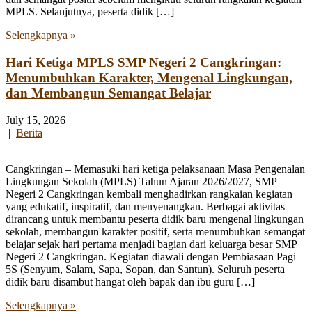
MPLS. Selanjutnya, peserta didik […]
Selengkapnya »
Hari Ketiga MPLS SMP Negeri 2 Cangkringan:
Menumbuhkan Karakter, Mengenal Lingkungan,
dan Membangun Semangat Belajar
July 15, 2026
|
Berita
Cangkringan – Memasuki hari ketiga pelaksanaan Masa Pengenalan
Lingkungan Sekolah (MPLS) Tahun Ajaran 2026/2027, SMP
Negeri 2 Cangkringan kembali menghadirkan rangkaian kegiatan
yang edukatif, inspiratif, dan menyenangkan. Berbagai aktivitas
dirancang untuk membantu peserta didik baru mengenal lingkungan
sekolah, membangun karakter positif, serta menumbuhkan semangat
belajar sejak hari pertama menjadi bagian dari keluarga besar SMP
Negeri 2 Cangkringan. Kegiatan diawali dengan Pembiasaan Pagi
5S (Senyum, Salam, Sapa, Sopan, dan Santun). Seluruh peserta
didik baru disambut hangat oleh bapak dan ibu guru […]
Selengkapnya »