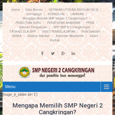
Home
Data Alumni
GERAKAN LITERASI SEKOLAH (GLS)
Homepage
KURIKULUM
LAYANAN
Mengapa Memilih SMP Negeri 2 Cangkringan?
PENELITIAN GURU
PERATURAN AKADEMIK
PPDB
Saluran Pengaduan
SIPP SMP N 2 Cangkringan
TATA KELOLA SIPP
VIDEO PEMBELAJARAN
Profil Sekolah
SISWA
Silabus Sekolah
Kalender Akademik
Galeri
Kontak
Menu
[huge_it_slider id='1']
Mengapa Memilih SMP Negeri 2
Cangkringan?