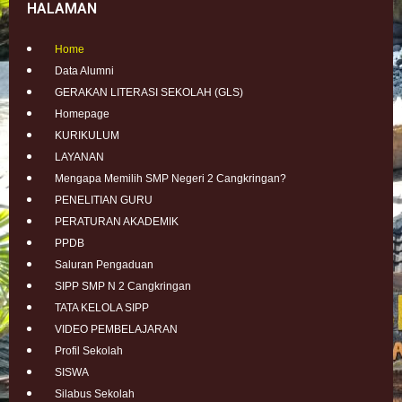
HALAMAN
Home
Data Alumni
GERAKAN LITERASI SEKOLAH (GLS)
Homepage
KURIKULUM
LAYANAN
Mengapa Memilih SMP Negeri 2 Cangkringan?
PENELITIAN GURU
PERATURAN AKADEMIK
PPDB
Saluran Pengaduan
SIPP SMP N 2 Cangkringan
TATA KELOLA SIPP
VIDEO PEMBELAJARAN
Profil Sekolah
SISWA
Silabus Sekolah