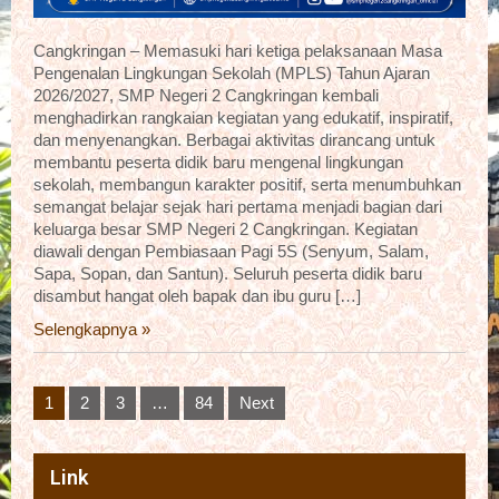
Cangkringan – Memasuki hari ketiga pelaksanaan Masa
Pengenalan Lingkungan Sekolah (MPLS) Tahun Ajaran
2026/2027, SMP Negeri 2 Cangkringan kembali
menghadirkan rangkaian kegiatan yang edukatif, inspiratif,
dan menyenangkan. Berbagai aktivitas dirancang untuk
membantu peserta didik baru mengenal lingkungan
sekolah, membangun karakter positif, serta menumbuhkan
semangat belajar sejak hari pertama menjadi bagian dari
keluarga besar SMP Negeri 2 Cangkringan. Kegiatan
diawali dengan Pembiasaan Pagi 5S (Senyum, Salam,
Sapa, Sopan, dan Santun). Seluruh peserta didik baru
disambut hangat oleh bapak dan ibu guru […]
Selengkapnya »
Posts
1
2
3
…
84
Next
pagination
Link