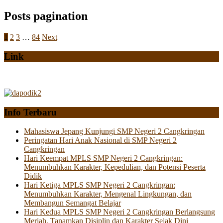
Posts pagination
1
2
3
…
84
Next
Link
Info Terbaru
Mahasiswa Jepang Kunjungi SMP Negeri 2 Cangkringan
Peringatan Hari Anak Nasional di SMP Negeri 2
Cangkringan
Hari Keempat MPLS SMP Negeri 2 Cangkringan:
Menumbuhkan Karakter, Kepedulian, dan Potensi Peserta
Didik
Hari Ketiga MPLS SMP Negeri 2 Cangkringan:
Menumbuhkan Karakter, Mengenal Lingkungan, dan
Membangun Semangat Belajar
Hari Kedua MPLS SMP Negeri 2 Cangkringan Berlangsung
Meriah, Tanamkan Disiplin dan Karakter Sejak Dini