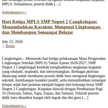
MPLS. Selanjutnya, peserta didik […]
Selengkapnya »
Hari Ketiga MPLS SMP Negeri 2 Cangkringan:
Menumbuhkan Karakter, Mengenal Lingkungan,
dan Membangun Semangat Belajar
July 15, 2026
|
Berita
Cangkringan – Memasuki hari ketiga pelaksanaan Masa Pengenalan
Lingkungan Sekolah (MPLS) Tahun Ajaran 2026/2027, SMP
Negeri 2 Cangkringan kembali menghadirkan rangkaian kegiatan
yang edukatif, inspiratif, dan menyenangkan. Berbagai aktivitas
dirancang untuk membantu peserta didik baru mengenal lingkungan
sekolah, membangun karakter positif, serta menumbuhkan semangat
belajar sejak hari pertama menjadi bagian dari keluarga besar SMP
Negeri 2 Cangkringan. Kegiatan diawali dengan Pembiasaan Pagi
5S (Senyum, Salam, Sapa, Sopan, dan Santun). Seluruh peserta
didik baru disambut hangat oleh bapak dan ibu guru […]
Selengkapnya »