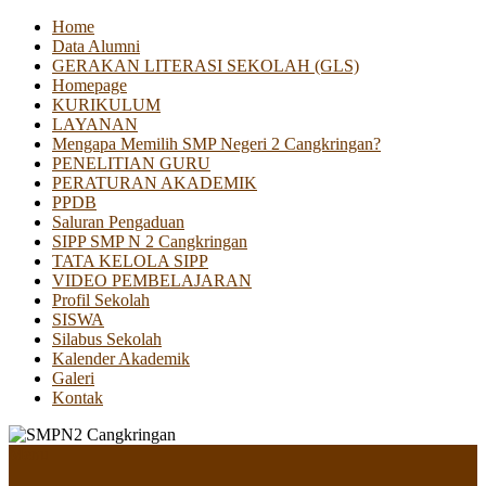
Home
Data Alumni
GERAKAN LITERASI SEKOLAH (GLS)
Homepage
KURIKULUM
LAYANAN
Mengapa Memilih SMP Negeri 2 Cangkringan?
PENELITIAN GURU
PERATURAN AKADEMIK
PPDB
Saluran Pengaduan
SIPP SMP N 2 Cangkringan
TATA KELOLA SIPP
VIDEO PEMBELAJARAN
Profil Sekolah
SISWA
Silabus Sekolah
Kalender Akademik
Galeri
Kontak
Menu