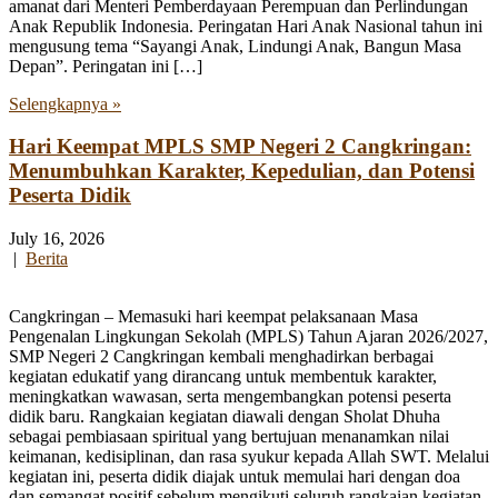
amanat dari Menteri Pemberdayaan Perempuan dan Perlindungan
Anak Republik Indonesia. Peringatan Hari Anak Nasional tahun ini
mengusung tema “Sayangi Anak, Lindungi Anak, Bangun Masa
Depan”. Peringatan ini […]
Selengkapnya »
Hari Keempat MPLS SMP Negeri 2 Cangkringan:
Menumbuhkan Karakter, Kepedulian, dan Potensi
Peserta Didik
July 16, 2026
|
Berita
Cangkringan – Memasuki hari keempat pelaksanaan Masa
Pengenalan Lingkungan Sekolah (MPLS) Tahun Ajaran 2026/2027,
SMP Negeri 2 Cangkringan kembali menghadirkan berbagai
kegiatan edukatif yang dirancang untuk membentuk karakter,
meningkatkan wawasan, serta mengembangkan potensi peserta
didik baru. Rangkaian kegiatan diawali dengan Sholat Dhuha
sebagai pembiasaan spiritual yang bertujuan menanamkan nilai
keimanan, kedisiplinan, dan rasa syukur kepada Allah SWT. Melalui
kegiatan ini, peserta didik diajak untuk memulai hari dengan doa
dan semangat positif sebelum mengikuti seluruh rangkaian kegiatan