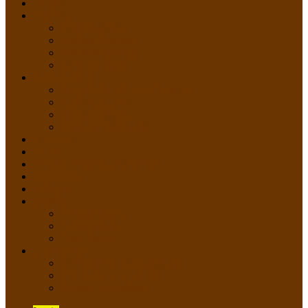
HOME
PROFIL
Profil Sekolah
Fasilitas Sekolah
Visi Misi Sekolah
Guru dan Staff
AKADEMIK
PERATURAN AKADEMIK
KURIKULUM
Silabus Sekolah
Kalender Akademik
GALERI
PPDB
VIDEO PEMBELAJARAN
KONTAK
E-Raport
SISWA
Prestasi Siswa
Daftar Siswa
Data Alumni
LAYANAN
SIPP SMP N 2 Cangkringan
TATA KELOLA SIPP
Saluran Pengaduan