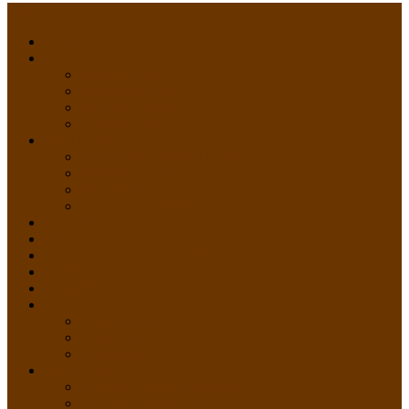
Menu
HOME
PROFIL
Profil Sekolah
Fasilitas Sekolah
Visi Misi Sekolah
Guru dan Staff
AKADEMIK
PERATURAN AKADEMIK
KURIKULUM
Silabus Sekolah
Kalender Akademik
GALERI
PPDB
VIDEO PEMBELAJARAN
KONTAK
E-Raport
SISWA
Prestasi Siswa
Daftar Siswa
Data Alumni
LAYANAN
SIPP SMP N 2 Cangkringan
TATA KELOLA SIPP