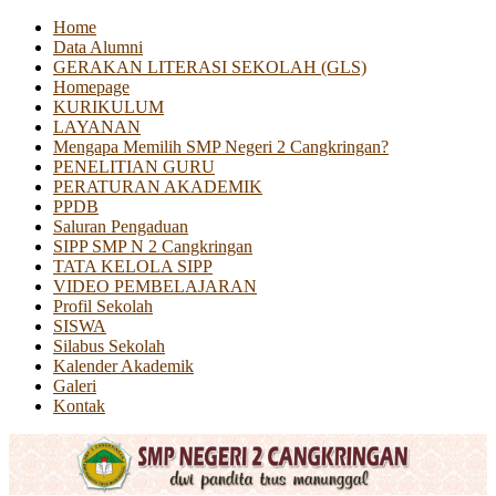
Home
Data Alumni
GERAKAN LITERASI SEKOLAH (GLS)
Homepage
KURIKULUM
LAYANAN
Mengapa Memilih SMP Negeri 2 Cangkringan?
PENELITIAN GURU
PERATURAN AKADEMIK
PPDB
Saluran Pengaduan
SIPP SMP N 2 Cangkringan
TATA KELOLA SIPP
VIDEO PEMBELAJARAN
Profil Sekolah
SISWA
Silabus Sekolah
Kalender Akademik
Galeri
Kontak