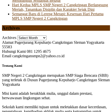
Membangun Semangat Belajar
Hari Kedua MPLS SMP Negeri 2 Cangkringan Berlangsung
Meriah, Tanamkan Disiplin dan Karakter Sejak Dini
Semangat Baru di Lereng Merapi: Keseruan Hari Pertama
MPLS SMP Negeri 2 Cangkringan
Archives
Archives
Alamat
Pagerjurang Kepuharjo Cangkringan Sleman Yogyakarta
55583
Hubungi Kami
081 1295 4675
Email
cangkringansmpn2@yahoo.co.id
Tentang Kami
SMP Negeri 2 Cangkringan merupakan SMP Siaga Bencara (SBB)
yang terletak di Dusun Pagerjurang Kepuharjo Cangkringan Sleman
Yogyakarta
Misi kami adalah berakhlak mulia, unggul dalam prestasi,
berwawasan lingkungan sehat.
Sekolah kami memiliki tujuan untuk meletakkan dasar kecerdasan,
pengetahuan, kepribadian akhlak mulia serta ketrampilan untuk