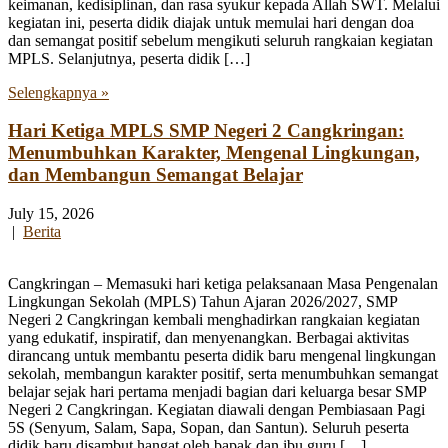
keimanan, kedisiplinan, dan rasa syukur kepada Allah SWT. Melalui
kegiatan ini, peserta didik diajak untuk memulai hari dengan doa
dan semangat positif sebelum mengikuti seluruh rangkaian kegiatan
MPLS. Selanjutnya, peserta didik […]
Selengkapnya »
Hari Ketiga MPLS SMP Negeri 2 Cangkringan:
Menumbuhkan Karakter, Mengenal Lingkungan,
dan Membangun Semangat Belajar
July 15, 2026
|
Berita
Cangkringan – Memasuki hari ketiga pelaksanaan Masa Pengenalan
Lingkungan Sekolah (MPLS) Tahun Ajaran 2026/2027, SMP
Negeri 2 Cangkringan kembali menghadirkan rangkaian kegiatan
yang edukatif, inspiratif, dan menyenangkan. Berbagai aktivitas
dirancang untuk membantu peserta didik baru mengenal lingkungan
sekolah, membangun karakter positif, serta menumbuhkan semangat
belajar sejak hari pertama menjadi bagian dari keluarga besar SMP
Negeri 2 Cangkringan. Kegiatan diawali dengan Pembiasaan Pagi
5S (Senyum, Salam, Sapa, Sopan, dan Santun). Seluruh peserta
didik baru disambut hangat oleh bapak dan ibu guru […]