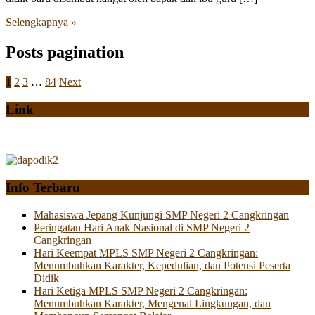
Selengkapnya »
Posts pagination
1
2
3
…
84
Next
Link
Info Terbaru
Mahasiswa Jepang Kunjungi SMP Negeri 2 Cangkringan
Peringatan Hari Anak Nasional di SMP Negeri 2
Cangkringan
Hari Keempat MPLS SMP Negeri 2 Cangkringan:
Menumbuhkan Karakter, Kepedulian, dan Potensi Peserta
Didik
Hari Ketiga MPLS SMP Negeri 2 Cangkringan:
Menumbuhkan Karakter, Mengenal Lingkungan, dan