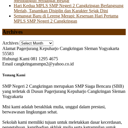
Membangun Semangat Belajar
Hari Kedua MPLS SMP Negeri 2 Cangkringan Berlangsung
Meriah, Tanamkan Disiplin dan Karakter Sejak Dini
Semangat Baru di Lereng Merapi: Keseruan Hari Pertama
MPLS SMP Negeri 2 Cangkringan
Archives
Archives
Alamat
Pagerjurang Kepuharjo Cangkringan Sleman Yogyakarta
55583
Hubungi Kami
081 1295 4675
Email
cangkringansmpn2@yahoo.co.id
Tentang Kami
SMP Negeri 2 Cangkringan merupakan SMP Siaga Bencara (SBB)
yang terletak di Dusun Pagerjurang Kepuharjo Cangkringan Sleman
Yogyakarta
Misi kami adalah berakhlak mulia, unggul dalam prestasi,
berwawasan lingkungan sehat.
Sekolah kami memiliki tujuan untuk meletakkan dasar kecerdasan,
pengetahuan, kepribadian akhlak mulia serta ketrampilan untuk