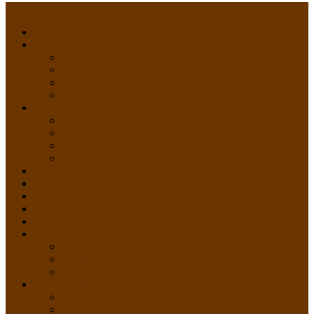
Menu
HOME
PROFIL
Profil Sekolah
Fasilitas Sekolah
Visi Misi Sekolah
Guru dan Staff
AKADEMIK
PERATURAN AKADEMIK
KURIKULUM
Silabus Sekolah
Kalender Akademik
GALERI
PPDB
VIDEO PEMBELAJARAN
KONTAK
E-Raport
SISWA
Prestasi Siswa
Daftar Siswa
Data Alumni
LAYANAN
SIPP SMP N 2 Cangkringan
TATA KELOLA SIPP