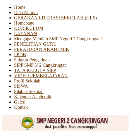
Home
Data Alumni
GERAKAN LITERASI SEKOLAH (GLS)
Homepage
KURIKULUM
LAYANAN
Mengapa Memilih SMP Negeri 2 Cangkringan?
PENELITIAN GURU
PERATURAN AKADEMIK
PPDB
Saluran Pengaduan
SIPP SMP N 2 Cangkringan
TATA KELOLA SIPP
VIDEO PEMBELAJARAN
Profil Sekolah
SISWA
Silabus Sekolah
Kalender Akademik
Galeri
Kontak