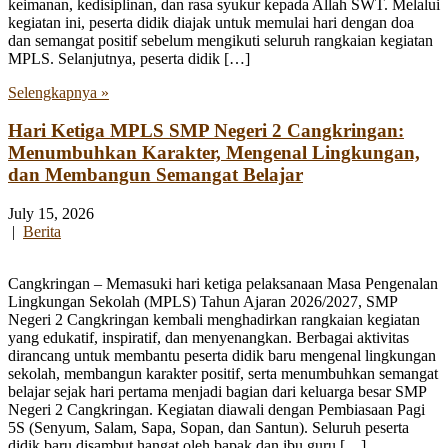
keimanan, kedisiplinan, dan rasa syukur kepada Allah SWT. Melalui
kegiatan ini, peserta didik diajak untuk memulai hari dengan doa
dan semangat positif sebelum mengikuti seluruh rangkaian kegiatan
MPLS. Selanjutnya, peserta didik […]
Selengkapnya »
Hari Ketiga MPLS SMP Negeri 2 Cangkringan:
Menumbuhkan Karakter, Mengenal Lingkungan,
dan Membangun Semangat Belajar
July 15, 2026
|
Berita
Cangkringan – Memasuki hari ketiga pelaksanaan Masa Pengenalan
Lingkungan Sekolah (MPLS) Tahun Ajaran 2026/2027, SMP
Negeri 2 Cangkringan kembali menghadirkan rangkaian kegiatan
yang edukatif, inspiratif, dan menyenangkan. Berbagai aktivitas
dirancang untuk membantu peserta didik baru mengenal lingkungan
sekolah, membangun karakter positif, serta menumbuhkan semangat
belajar sejak hari pertama menjadi bagian dari keluarga besar SMP
Negeri 2 Cangkringan. Kegiatan diawali dengan Pembiasaan Pagi
5S (Senyum, Salam, Sapa, Sopan, dan Santun). Seluruh peserta
didik baru disambut hangat oleh bapak dan ibu guru […]