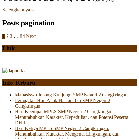
Selengkapnya »
Posts pagination
1
2
3
…
84
Next
Link
Info Terbaru
Mahasiswa Jepang Kunjungi SMP Negeri 2 Cangkringan
Peringatan Hari Anak Nasional di SMP Negeri 2
Cangkringan
Hari Keempat MPLS SMP Negeri 2 Cangkringan:
Menumbuhkan Karakter, Kepedulian, dan Potensi Peserta
Didik
Hari Ketiga MPLS SMP Negeri 2 Cangkringan:
Menumbuhkan Karakter, Mengenal Lingkungan, dan