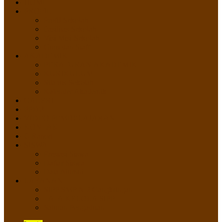
HOME
PROFIL
Profil Sekolah
Fasilitas Sekolah
Visi Misi Sekolah
Guru dan Staff
AKADEMIK
PERATURAN AKADEMIK
KURIKULUM
Silabus Sekolah
Kalender Akademik
GALERI
PPDB
VIDEO PEMBELAJARAN
KONTAK
E-Raport
SISWA
Prestasi Siswa
Daftar Siswa
Data Alumni
LAYANAN
SIPP SMP N 2 Cangkringan
TATA KELOLA SIPP
Saluran Pengaduan