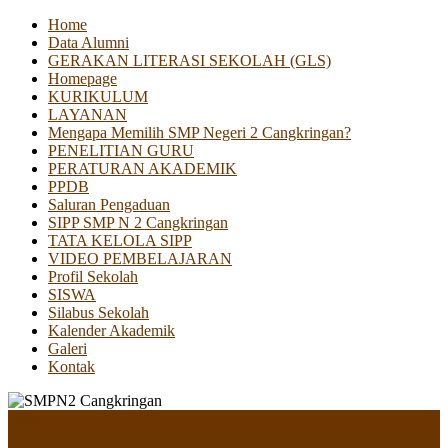
Home
Data Alumni
GERAKAN LITERASI SEKOLAH (GLS)
Homepage
KURIKULUM
LAYANAN
Mengapa Memilih SMP Negeri 2 Cangkringan?
PENELITIAN GURU
PERATURAN AKADEMIK
PPDB
Saluran Pengaduan
SIPP SMP N 2 Cangkringan
TATA KELOLA SIPP
VIDEO PEMBELAJARAN
Profil Sekolah
SISWA
Silabus Sekolah
Kalender Akademik
Galeri
Kontak
Menu