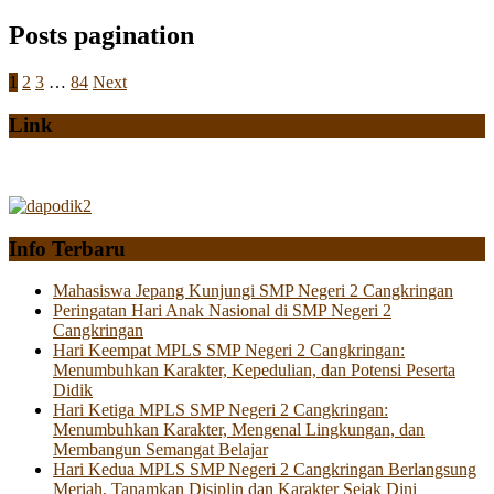
Posts pagination
1
2
3
…
84
Next
Link
Info Terbaru
Mahasiswa Jepang Kunjungi SMP Negeri 2 Cangkringan
Peringatan Hari Anak Nasional di SMP Negeri 2
Cangkringan
Hari Keempat MPLS SMP Negeri 2 Cangkringan:
Menumbuhkan Karakter, Kepedulian, dan Potensi Peserta
Didik
Hari Ketiga MPLS SMP Negeri 2 Cangkringan:
Menumbuhkan Karakter, Mengenal Lingkungan, dan
Membangun Semangat Belajar
Hari Kedua MPLS SMP Negeri 2 Cangkringan Berlangsung
Meriah, Tanamkan Disiplin dan Karakter Sejak Dini