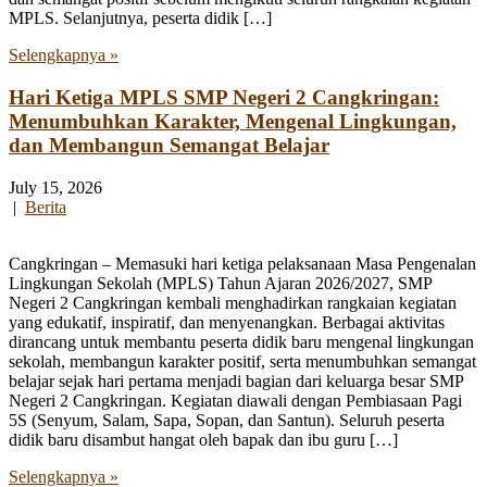
MPLS. Selanjutnya, peserta didik […]
Selengkapnya »
Hari Ketiga MPLS SMP Negeri 2 Cangkringan:
Menumbuhkan Karakter, Mengenal Lingkungan,
dan Membangun Semangat Belajar
July 15, 2026
|
Berita
Cangkringan – Memasuki hari ketiga pelaksanaan Masa Pengenalan
Lingkungan Sekolah (MPLS) Tahun Ajaran 2026/2027, SMP
Negeri 2 Cangkringan kembali menghadirkan rangkaian kegiatan
yang edukatif, inspiratif, dan menyenangkan. Berbagai aktivitas
dirancang untuk membantu peserta didik baru mengenal lingkungan
sekolah, membangun karakter positif, serta menumbuhkan semangat
belajar sejak hari pertama menjadi bagian dari keluarga besar SMP
Negeri 2 Cangkringan. Kegiatan diawali dengan Pembiasaan Pagi
5S (Senyum, Salam, Sapa, Sopan, dan Santun). Seluruh peserta
didik baru disambut hangat oleh bapak dan ibu guru […]
Selengkapnya »