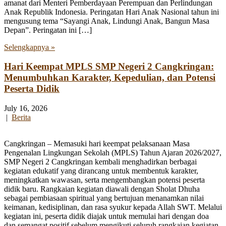
amanat dari Menteri Pemberdayaan Perempuan dan Perlindungan
Anak Republik Indonesia. Peringatan Hari Anak Nasional tahun ini
mengusung tema “Sayangi Anak, Lindungi Anak, Bangun Masa
Depan”. Peringatan ini […]
Selengkapnya »
Hari Keempat MPLS SMP Negeri 2 Cangkringan:
Menumbuhkan Karakter, Kepedulian, dan Potensi
Peserta Didik
July 16, 2026
|
Berita
Cangkringan – Memasuki hari keempat pelaksanaan Masa
Pengenalan Lingkungan Sekolah (MPLS) Tahun Ajaran 2026/2027,
SMP Negeri 2 Cangkringan kembali menghadirkan berbagai
kegiatan edukatif yang dirancang untuk membentuk karakter,
meningkatkan wawasan, serta mengembangkan potensi peserta
didik baru. Rangkaian kegiatan diawali dengan Sholat Dhuha
sebagai pembiasaan spiritual yang bertujuan menanamkan nilai
keimanan, kedisiplinan, dan rasa syukur kepada Allah SWT. Melalui
kegiatan ini, peserta didik diajak untuk memulai hari dengan doa
dan semangat positif sebelum mengikuti seluruh rangkaian kegiatan