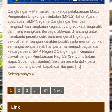
Cangkringan – Memasuki hari ketiga pelaksanaan Masa
Pengenalan Lingkungan Sekolah (MPLS) Tahun Ajaran
2026/2027, SMP Negeri 2 Cangkringan kembali
menghadirkan rangkaian kegiatan yang edukatif, inspiratif,
dan menyenangkan. Berbagai aktivitas dirancang untuk
membantu peserta didik baru mengenal lingkungan
sekolah, membangun karakter positif, serta menumbuhkan
semangat belajar sejak hari pertama menjadi bagian dari
keluarga besar SMP Negeri 2 Cangkringan. Kegiatan
diawali dengan Pembiasaan Pagi 5S (Senyum, Salam,
Sapa, Sopan, dan Santun). Seluruh peserta didik baru
disambut hangat oleh bapak dan ibu guru […]
Selengkapnya »
Posts
1
2
3
…
84
Next
pagination
Link