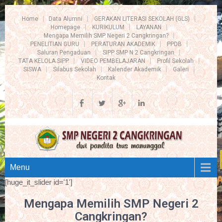
Home
Data Alumni
GERAKAN LITERASI SEKOLAH (GLS)
Homepage
KURIKULUM
LAYANAN
Mengapa Memilih SMP Negeri 2 Cangkringan?
PENELITIAN GURU
PERATURAN AKADEMIK
PPDB
Saluran Pengaduan
SIPP SMP N 2 Cangkringan
TATA KELOLA SIPP
VIDEO PEMBELAJARAN
Profil Sekolah
SISWA
Silabus Sekolah
Kalender Akademik
Galeri
Kontak
Menu
[huge_it_slider id='1']
Mengapa Memilih SMP Negeri 2
Cangkringan?