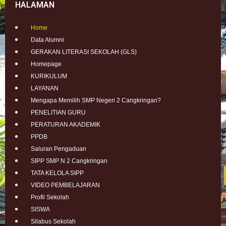
HALAMAN
Home
Data Alumni
GERAKAN LITERASI SEKOLAH (GLS)
Homepage
KURIKULUM
LAYANAN
Mengapa Memilih SMP Negeri 2 Cangkringan?
PENELITIAN GURU
PERATURAN AKADEMIK
PPDB
Saluran Pengaduan
SIPP SMP N 2 Cangkringan
TATA KELOLA SIPP
VIDEO PEMBELAJARAN
Profil Sekolah
SISWA
Silabus Sekolah