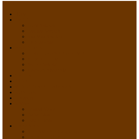
Menu
HOME
PROFIL
Profil Sekolah
Fasilitas Sekolah
Visi Misi Sekolah
Guru dan Staff
AKADEMIK
PERATURAN AKADEMIK
KURIKULUM
Silabus Sekolah
Kalender Akademik
GALERI
PPDB
VIDEO PEMBELAJARAN
KONTAK
E-Raport
SISWA
Prestasi Siswa
Daftar Siswa
Data Alumni
LAYANAN
SIPP SMP N 2 Cangkringan
TATA KELOLA SIPP