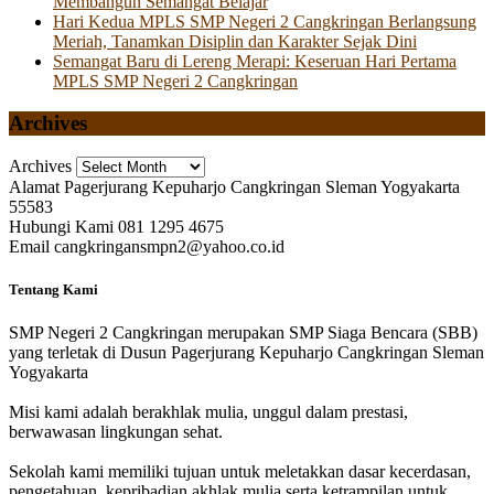
Membangun Semangat Belajar
Hari Kedua MPLS SMP Negeri 2 Cangkringan Berlangsung
Meriah, Tanamkan Disiplin dan Karakter Sejak Dini
Semangat Baru di Lereng Merapi: Keseruan Hari Pertama
MPLS SMP Negeri 2 Cangkringan
Archives
Archives
Alamat
Pagerjurang Kepuharjo Cangkringan Sleman Yogyakarta
55583
Hubungi Kami
081 1295 4675
Email
cangkringansmpn2@yahoo.co.id
Tentang Kami
SMP Negeri 2 Cangkringan merupakan SMP Siaga Bencara (SBB)
yang terletak di Dusun Pagerjurang Kepuharjo Cangkringan Sleman
Yogyakarta
Misi kami adalah berakhlak mulia, unggul dalam prestasi,
berwawasan lingkungan sehat.
Sekolah kami memiliki tujuan untuk meletakkan dasar kecerdasan,
pengetahuan, kepribadian akhlak mulia serta ketrampilan untuk