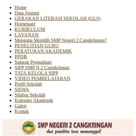
Home
Data Alumni
GERAKAN LITERASI SEKOLAH (GLS)
Homepage
KURIKULUM
LAYANAN
Mengapa Memilih SMP Negeri 2 Cangkringan?
PENELITIAN GURU
PERATURAN AKADEMIK
PPDB
Saluran Pengaduan
SIPP SMP N 2 Cangkringan
TATA KELOLA SIPP
VIDEO PEMBELAJARAN
Profil Sekolah
SISWA
Silabus Sekolah
Kalender Akademik
Galeri
Kontak