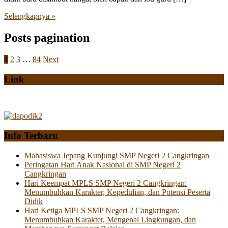
Selengkapnya »
Posts pagination
1
2
3
…
84
Next
Link
Info Terbaru
Mahasiswa Jepang Kunjungi SMP Negeri 2 Cangkringan
Peringatan Hari Anak Nasional di SMP Negeri 2
Cangkringan
Hari Keempat MPLS SMP Negeri 2 Cangkringan:
Menumbuhkan Karakter, Kepedulian, dan Potensi Peserta
Didik
Hari Ketiga MPLS SMP Negeri 2 Cangkringan:
Menumbuhkan Karakter, Mengenal Lingkungan, dan