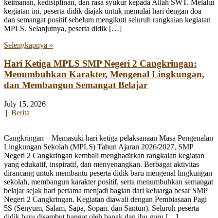
keimanan, kedisiplinan, dan rasa syukur kepada Allah SWT. Melalui
kegiatan ini, peserta didik diajak untuk memulai hari dengan doa
dan semangat positif sebelum mengikuti seluruh rangkaian kegiatan
MPLS. Selanjutnya, peserta didik […]
Selengkapnya »
Hari Ketiga MPLS SMP Negeri 2 Cangkringan:
Menumbuhkan Karakter, Mengenal Lingkungan,
dan Membangun Semangat Belajar
July 15, 2026
|
Berita
Cangkringan – Memasuki hari ketiga pelaksanaan Masa Pengenalan
Lingkungan Sekolah (MPLS) Tahun Ajaran 2026/2027, SMP
Negeri 2 Cangkringan kembali menghadirkan rangkaian kegiatan
yang edukatif, inspiratif, dan menyenangkan. Berbagai aktivitas
dirancang untuk membantu peserta didik baru mengenal lingkungan
sekolah, membangun karakter positif, serta menumbuhkan semangat
belajar sejak hari pertama menjadi bagian dari keluarga besar SMP
Negeri 2 Cangkringan. Kegiatan diawali dengan Pembiasaan Pagi
5S (Senyum, Salam, Sapa, Sopan, dan Santun). Seluruh peserta
didik baru disambut hangat oleh bapak dan ibu guru […]