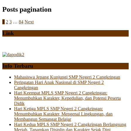
Posts pagination
1
2
3
…
84
Next
Link
Info Terbaru
Mahasiswa Jepang Kunjungi SMP Negeri 2 Cangkringan
Peringatan Hari Anak Nasional di SMP Negeri 2
Cangkringan
Hari Keempat MPLS SMP Negeri 2 Cangkringan:
Menumbuhkan Karakter, Kepedulian, dan Potensi Peserta
Didik
Hari Ketiga MPLS SMP Negeri 2 Cangkringan:
Menumbuhkan Karakter, Mengenal Lingkungan, dan
Membangun Semangat Belajar
Hari Kedua MPLS SMP Negeri 2 Cangkringan Berlangsung
Meriah, Tanamkan Disiplin dan Karakter Sejak Dini