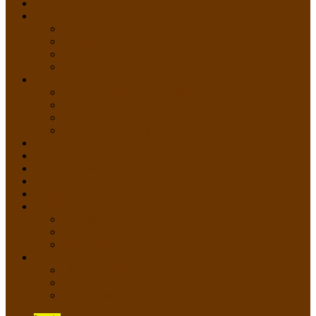
HOME
PROFIL
Profil Sekolah
Fasilitas Sekolah
Visi Misi Sekolah
Guru dan Staff
AKADEMIK
PERATURAN AKADEMIK
KURIKULUM
Silabus Sekolah
Kalender Akademik
GALERI
PPDB
VIDEO PEMBELAJARAN
KONTAK
E-Raport
SISWA
Prestasi Siswa
Daftar Siswa
Data Alumni
LAYANAN
SIPP SMP N 2 Cangkringan
TATA KELOLA SIPP
Saluran Pengaduan