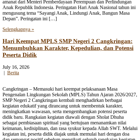
amanat dari Menteri Pemberdayaan Perempuan dan Perlindungan
Anak Republik Indonesia. Peringatan Hari Anak Nasional tahun ini
mengusung tema “Sayangi Anak, Lindungi Anak, Bangun Masa
Depan”. Peringatan ini […]
Selengkapnya »
Hari Keempat MPLS SMP Negeri 2 Cangkringan:
Menumbuhkan Karakter, Kepedulian, dan Potensi
Peserta Didik
July 16, 2026
|
Berita
Cangkringan – Memasuki hari keempat pelaksanaan Masa
Pengenalan Lingkungan Sekolah (MPLS) Tahun Ajaran 2026/2027,
SMP Negeri 2 Cangkringan kembali menghadirkan berbagai
kegiatan edukatif yang dirancang untuk membentuk karakter,
meningkatkan wawasan, serta mengembangkan potensi peserta
didik baru. Rangkaian kegiatan diawali dengan Sholat Dhuha
sebagai pembiasaan spiritual yang bertujuan menanamkan nilai
keimanan, kedisiplinan, dan rasa syukur kepada Allah SWT. Melalui
kegiatan ini, peserta didik diajak untuk memulai hari dengan doa
dan semangat positif sebelum mengikuti seluruh rangkaian kegiatan