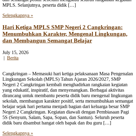
MPLS. Selanjutnya, peserta didik […]
Selengkapnya »
Hari Ketiga MPLS SMP Negeri 2 Cangkringan:
Menumbuhkan Karakter, Mengenal Lingkungan,
dan Membangun Semangat Belajar
July 15, 2026
|
Berita
Cangkringan – Memasuki hari ketiga pelaksanaan Masa Pengenalan
Lingkungan Sekolah (MPLS) Tahun Ajaran 2026/2027, SMP
Negeri 2 Cangkringan kembali menghadirkan rangkaian kegiatan
yang edukatif, inspiratif, dan menyenangkan. Berbagai aktivitas
dirancang untuk membantu peserta didik baru mengenal lingkungan
sekolah, membangun karakter positif, serta menumbuhkan semangat
belajar sejak hari pertama menjadi bagian dari keluarga besar SMP
Negeri 2 Cangkringan. Kegiatan diawali dengan Pembiasaan Pagi
5S (Senyum, Salam, Sapa, Sopan, dan Santun). Seluruh peserta
didik baru disambut hangat oleh bapak dan ibu guru […]
Selengkapnya »