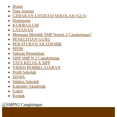
Home
Data Alumni
GERAKAN LITERASI SEKOLAH (GLS)
Homepage
KURIKULUM
LAYANAN
Mengapa Memilih SMP Negeri 2 Cangkringan?
PENELITIAN GURU
PERATURAN AKADEMIK
PPDB
Saluran Pengaduan
SIPP SMP N 2 Cangkringan
TATA KELOLA SIPP
VIDEO PEMBELAJARAN
Profil Sekolah
SISWA
Silabus Sekolah
Kalender Akademik
Galeri
Kontak
Menu