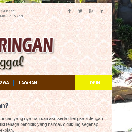
gkringan?
EMBELAJARAN
ISWA
LAYANAN
LOGIN
an?
ungan yang nyaman dan asri serta dilengkapi dengan
iki tenaga pendidik yang handal, didukung segenap
ekolah.