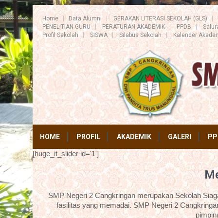
Home
Data Alumni
GERAKAN LITERASI SEKOLAH (GLS)
PENELITIAN GURU
PERATURAN AKADEMIK
PPDB
Salu
Profil Sekolah
SISWA
Silabus Sekolah
Kalender Akade
HOME
PROFIL
AKADEMIK
GALERI
PP
[huge_it_slider id='1']
Me
SMP Negeri 2 Cangkringan merupakan Sekolah Siaga 
fasilitas yang memadai. SMP Negeri 2 Cangkringan
pimpin