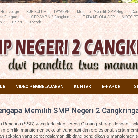
Homepage
KURIKULUM
LAYANAN
Mengapa Memilih SMP Negeri 2 Can
ran Pengaduan
SIPP SMP N 2 Cangkringan
TATA KELOLA SIPP
VIDEO P
mik
Galeri
Kontak
DB
VIDEO PEMBELAJARAN
KONTAK
E-RAPORT
S
ngapa Memilih SMP Negeri 2 Cangkring
Bencana (SSB) yang terletak di lereng Gunung Merapi dengan lingk
 memiliki manajemen sekolah yang rapi dan profesional, serta memil
an sekolah yang berpengalaman dibidang pendidikan & manajemen s