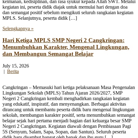
keimanan, kedisiplinan, dan rasa syukur kepada Allah SWT. Melalui
kegiatan ini, peserta didik diajak untuk memulai hari dengan doa
dan semangat positif sebelum mengikuti seluruh rangkaian kegiatan
MPLS. Selanjutnya, peserta didik […]
Selengkapnya »
Hari Ketiga MPLS SMP Negeri 2 Cangkringan:
Menumbuhkan Karakter, Mengenal Lingkungan,
dan Membangun Semangat Belajar
July 15, 2026
|
Berita
Cangkringan – Memasuki hari ketiga pelaksanaan Masa Pengenalan
Lingkungan Sekolah (MPLS) Tahun Ajaran 2026/2027, SMP
Negeri 2 Cangkringan kembali menghadirkan rangkaian kegiatan
yang edukatif, inspiratif, dan menyenangkan. Berbagai aktivitas
dirancang untuk membantu peserta didik baru mengenal lingkungan
sekolah, membangun karakter positif, serta menumbuhkan semangat
belajar sejak hari pertama menjadi bagian dari keluarga besar SMP
Negeri 2 Cangkringan. Kegiatan diawali dengan Pembiasaan Pagi
5S (Senyum, Salam, Sapa, Sopan, dan Santun). Seluruh peserta
didik baru disambut hangat oleh bapak dan ibu guru […]