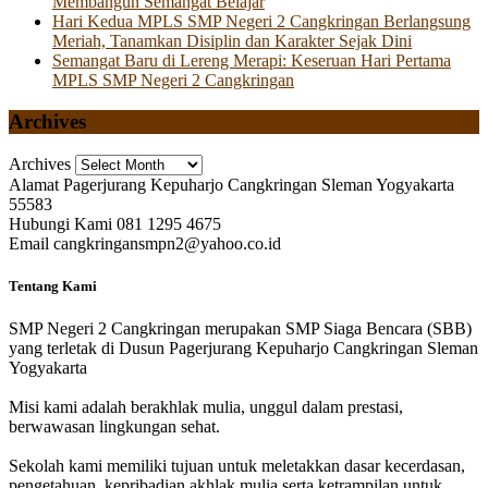
Membangun Semangat Belajar
Hari Kedua MPLS SMP Negeri 2 Cangkringan Berlangsung
Meriah, Tanamkan Disiplin dan Karakter Sejak Dini
Semangat Baru di Lereng Merapi: Keseruan Hari Pertama
MPLS SMP Negeri 2 Cangkringan
Archives
Archives
Alamat
Pagerjurang Kepuharjo Cangkringan Sleman Yogyakarta
55583
Hubungi Kami
081 1295 4675
Email
cangkringansmpn2@yahoo.co.id
Tentang Kami
SMP Negeri 2 Cangkringan merupakan SMP Siaga Bencara (SBB)
yang terletak di Dusun Pagerjurang Kepuharjo Cangkringan Sleman
Yogyakarta
Misi kami adalah berakhlak mulia, unggul dalam prestasi,
berwawasan lingkungan sehat.
Sekolah kami memiliki tujuan untuk meletakkan dasar kecerdasan,
pengetahuan, kepribadian akhlak mulia serta ketrampilan untuk