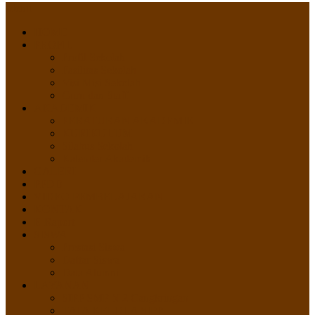
Menu
HOME
PROFIL
Profil Sekolah
Fasilitas Sekolah
Visi Misi Sekolah
Guru dan Staff
AKADEMIK
PERATURAN AKADEMIK
KURIKULUM
Silabus Sekolah
Kalender Akademik
GALERI
PPDB
VIDEO PEMBELAJARAN
KONTAK
E-Raport
SISWA
Prestasi Siswa
Daftar Siswa
Data Alumni
LAYANAN
SIPP SMP N 2 Cangkringan
TATA KELOLA SIPP