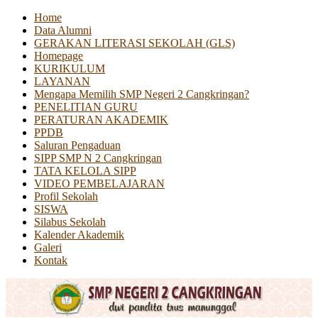
Home
Data Alumni
GERAKAN LITERASI SEKOLAH (GLS)
Homepage
KURIKULUM
LAYANAN
Mengapa Memilih SMP Negeri 2 Cangkringan?
PENELITIAN GURU
PERATURAN AKADEMIK
PPDB
Saluran Pengaduan
SIPP SMP N 2 Cangkringan
TATA KELOLA SIPP
VIDEO PEMBELAJARAN
Profil Sekolah
SISWA
Silabus Sekolah
Kalender Akademik
Galeri
Kontak