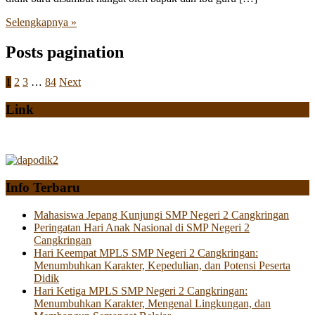
Selengkapnya »
Posts pagination
1
2
3
…
84
Next
Link
Info Terbaru
Mahasiswa Jepang Kunjungi SMP Negeri 2 Cangkringan
Peringatan Hari Anak Nasional di SMP Negeri 2
Cangkringan
Hari Keempat MPLS SMP Negeri 2 Cangkringan:
Menumbuhkan Karakter, Kepedulian, dan Potensi Peserta
Didik
Hari Ketiga MPLS SMP Negeri 2 Cangkringan:
Menumbuhkan Karakter, Mengenal Lingkungan, dan