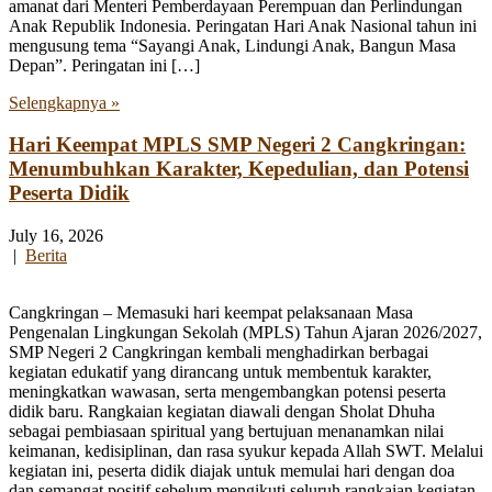
amanat dari Menteri Pemberdayaan Perempuan dan Perlindungan
Anak Republik Indonesia. Peringatan Hari Anak Nasional tahun ini
mengusung tema “Sayangi Anak, Lindungi Anak, Bangun Masa
Depan”. Peringatan ini […]
Selengkapnya »
Hari Keempat MPLS SMP Negeri 2 Cangkringan:
Menumbuhkan Karakter, Kepedulian, dan Potensi
Peserta Didik
July 16, 2026
|
Berita
Cangkringan – Memasuki hari keempat pelaksanaan Masa
Pengenalan Lingkungan Sekolah (MPLS) Tahun Ajaran 2026/2027,
SMP Negeri 2 Cangkringan kembali menghadirkan berbagai
kegiatan edukatif yang dirancang untuk membentuk karakter,
meningkatkan wawasan, serta mengembangkan potensi peserta
didik baru. Rangkaian kegiatan diawali dengan Sholat Dhuha
sebagai pembiasaan spiritual yang bertujuan menanamkan nilai
keimanan, kedisiplinan, dan rasa syukur kepada Allah SWT. Melalui
kegiatan ini, peserta didik diajak untuk memulai hari dengan doa
dan semangat positif sebelum mengikuti seluruh rangkaian kegiatan