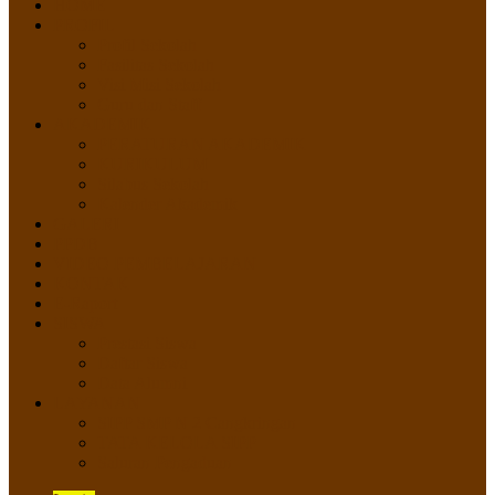
HOME
PROFIL
Profil Sekolah
Fasilitas Sekolah
Visi Misi Sekolah
Guru dan Staff
AKADEMIK
PERATURAN AKADEMIK
KURIKULUM
Silabus Sekolah
Kalender Akademik
GALERI
PPDB
VIDEO PEMBELAJARAN
KONTAK
E-Raport
SISWA
Prestasi Siswa
Daftar Siswa
Data Alumni
LAYANAN
SIPP SMP N 2 Cangkringan
TATA KELOLA SIPP
Saluran Pengaduan