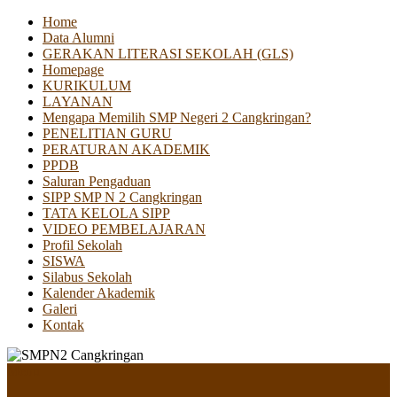
Home
Data Alumni
GERAKAN LITERASI SEKOLAH (GLS)
Homepage
KURIKULUM
LAYANAN
Mengapa Memilih SMP Negeri 2 Cangkringan?
PENELITIAN GURU
PERATURAN AKADEMIK
PPDB
Saluran Pengaduan
SIPP SMP N 2 Cangkringan
TATA KELOLA SIPP
VIDEO PEMBELAJARAN
Profil Sekolah
SISWA
Silabus Sekolah
Kalender Akademik
Galeri
Kontak
Menu