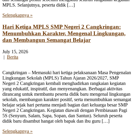
MPLS. Selanjutnya, peserta didik […]
Selengkapnya »
Hari Ketiga MPLS SMP Negeri 2 Cangkringan:
Menumbuhkan Karakter, Mengenal Lingkungan,
dan Membangun Semangat Belajar
July 15, 2026
|
Berita
Cangkringan – Memasuki hari ketiga pelaksanaan Masa Pengenalan
Lingkungan Sekolah (MPLS) Tahun Ajaran 2026/2027, SMP
Negeri 2 Cangkringan kembali menghadirkan rangkaian kegiatan
yang edukatif, inspiratif, dan menyenangkan. Berbagai aktivitas
dirancang untuk membantu peserta didik baru mengenal lingkungan
sekolah, membangun karakter positif, serta menumbuhkan semangat
belajar sejak hari pertama menjadi bagian dari keluarga besar SMP
Negeri 2 Cangkringan. Kegiatan diawali dengan Pembiasaan Pagi
5S (Senyum, Salam, Sapa, Sopan, dan Santun). Seluruh peserta
didik baru disambut hangat oleh bapak dan ibu guru […]
Selengkapnya »