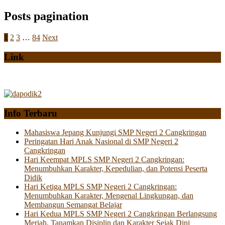
Posts pagination
1
2
3
…
84
Next
Link
Info Terbaru
Mahasiswa Jepang Kunjungi SMP Negeri 2 Cangkringan
Peringatan Hari Anak Nasional di SMP Negeri 2
Cangkringan
Hari Keempat MPLS SMP Negeri 2 Cangkringan:
Menumbuhkan Karakter, Kepedulian, dan Potensi Peserta
Didik
Hari Ketiga MPLS SMP Negeri 2 Cangkringan:
Menumbuhkan Karakter, Mengenal Lingkungan, dan
Membangun Semangat Belajar
Hari Kedua MPLS SMP Negeri 2 Cangkringan Berlangsung
Meriah, Tanamkan Disiplin dan Karakter Sejak Dini